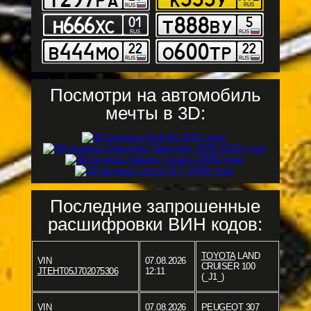
Посмотри на автомобиль
мечты в 3D:
Последние запрошенные
расшифровки ВИН кодов:
TOYOTA
LAND
VIN
07.08.2026
CRUISER 100
JTEHT05J702075306
12:11
(_J1_)
VIN
07.08.2026
PEUGEOT
307