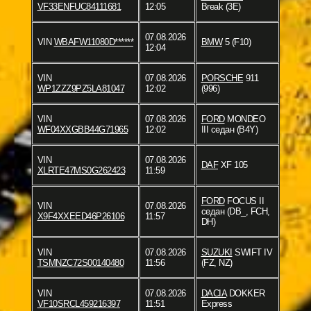
VF33ENFUC84111681
12:05
Break (3E)
07.08.2026
VIN
WBAFW11080D******
BMW
5 (F10)
12:04
VIN
07.08.2026
PORSCHE
911
WP1ZZZ9PZ5LA81047
12:02
(996)
VIN
07.08.2026
FORD
MONDEO
WF04XXGBB44G71965
12:02
III седан (B4Y)
VIN
07.08.2026
DAF
XF 105
XLRTE47MS0G262423
11:59
FORD
FOCUS II
VIN
07.08.2026
седан (DB_, FCH,
X9F4XXEED46P26106
11:57
DH)
VIN
07.08.2026
SUZUKI
SWIFT IV
TSMNZC72S00140480
11:56
(FZ, NZ)
VIN
07.08.2026
DACIA
DOKKER
VF10SRCL459216397
11:51
Express