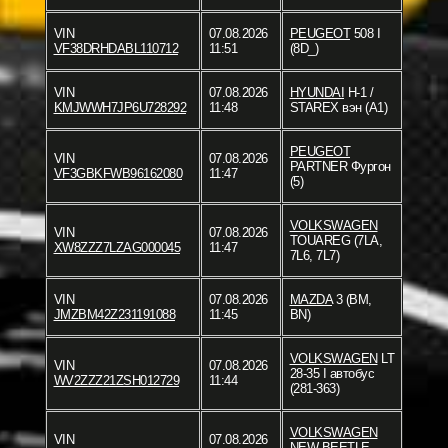
VIN
07.08.2026
PEUGEOT
508 I
VF38DRHDABL110712
11:51
(8D_)
VIN
07.08.2026
HYUNDAI
H-1 /
KMJWWH7JP6U728292
11:48
STAREX вэн (A1)
PEUGEOT
VIN
07.08.2026
PARTNER Фургон
VF3GBKFWB96162080
11:47
(5)
VOLKSWAGEN
VIN
07.08.2026
TOUAREG (7LA,
XW8ZZZ7LZAG000045
11:47
7L6, 7L7)
VIN
07.08.2026
MAZDA
3 (BM,
JMZBM42Z231191088
11:45
BN)
VOLKSWAGEN
LT
VIN
07.08.2026
28-35 I автобус
WV2ZZZ21ZSH012729
11:44
(281-363)
VOLKSWAGEN
VIN
07.08.2026
NEW BEETLE