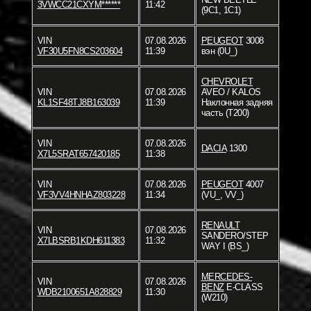
3VWCC21CXYM******
11:42
(9C1, 1C1)
VIN
07.08.2026
PEUGEOT
3008
VF30U5FN8CS203604
11:39
вэн (0U_)
CHEVROLET
VIN
07.08.2026
AVEO / KALOS
KL1SF48TJ8B163039
11:39
Наклонная задняя
часть (T200)
VIN
07.08.2026
DACIA
1300
X7L5SRAT657420185
11:38
VIN
07.08.2026
PEUGEOT
4007
VF3VV4HNHAZ803228
11:34
(VU_, VV_)
RENAULT
VIN
07.08.2026
SANDERO/STEP
X7LBSRB1KDH611383
11:32
WAY I (BS_)
MERCEDES-
VIN
07.08.2026
BENZ
E-CLASS
WDB2100651A828829
11:30
(W210)