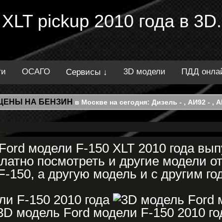
 XLT pickup 2010 года в 3
ти
ОСАГО
3D модели
ПДД онла
Сервисы ↓
ЦЕНЫ НА БЕНЗИН
в Москве на сегодня: Дизель - , АИ92 - , АИ
Ford модели F-150 XLT 2010 года вып
латно посмотреть и другие модели от
F-150, а другую модель и с другим го