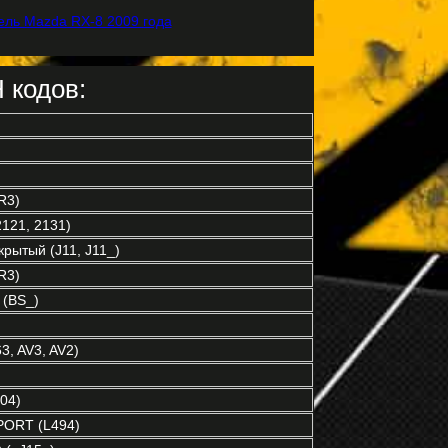
 кодов:
R3)
121, 2131)
рытый (J11, J11_)
R3)
(BS_)
3, AV3, AV2)
04)
ORT (L494)