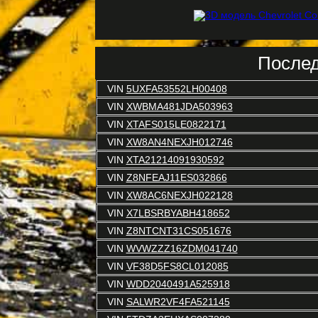
Послед
VIN
5UXFA53552LH00408
VIN
XWBMA481JDA503963
VIN
XTAFS015LE0822171
VIN
XW8AN4NEXJH012746
VIN
XTA21214091930592
VIN
Z8NFEAJ11ES032866
VIN
XW8AC6NEXJH022128
VIN
X7LBSRBYABH418652
VIN
Z8NTCNT31CS051676
VIN
WVWZZZ16ZDM041740
VIN
VF38D5FS8CL012085
VIN
WDD2040491A525918
VIN
SALWR2VF4FA521145