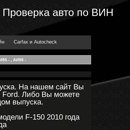
D. Проверка авто по ВИН
йн
Carfax и Autocheck
95 - , АИ98 -
уска. На нашем сайт Вы
 Ford. Либо Вы можете
дом выпуска.