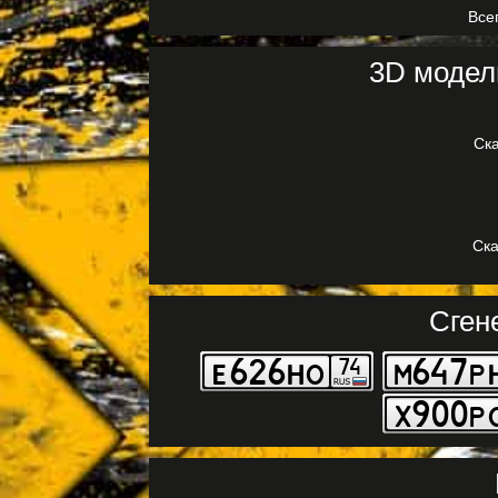
Всег
3D модел
Ска
Ска
Сген