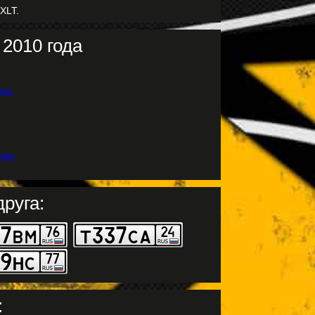
 XLT.
2010 года
руга:
: