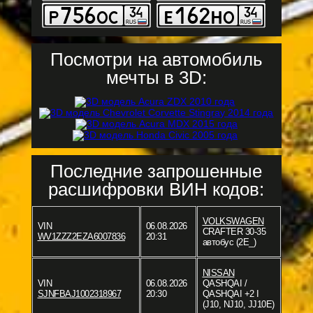
Посмотри на автомобиль
мечты в 3D:
Последние запрошенные
расшифровки ВИН кодов:
VOLKSWAGEN
VIN
06.08.2026
CRAFTER 30-35
WV1ZZZ2EZA6007836
20:31
автобус (2E_)
NISSAN
VIN
06.08.2026
QASHQAI /
SJNFBAJ1002318967
20:30
QASHQAI +2 I
(J10, NJ10, JJ10E)