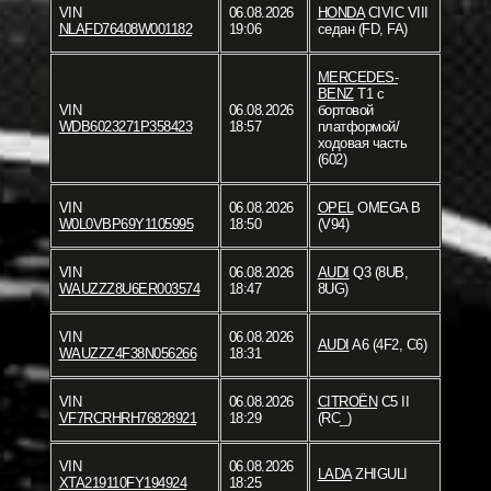
VIN
06.08.2026
HONDA
CIVIC VIII
NLAFD76408W001182
19:06
седан (FD, FA)
MERCEDES-
BENZ
T1 c
VIN
06.08.2026
бортовой
WDB6023271P358423
18:57
платформой/
ходовая часть
(602)
VIN
06.08.2026
OPEL
OMEGA B
W0L0VBP69Y1105995
18:50
(V94)
VIN
06.08.2026
AUDI
Q3 (8UB,
WAUZZZ8U6ER003574
18:47
8UG)
VIN
06.08.2026
AUDI
A6 (4F2, C6)
WAUZZZ4F38N056266
18:31
VIN
06.08.2026
CITROËN
C5 II
VF7RCRHRH76828921
18:29
(RC_)
VIN
06.08.2026
LADA
ZHIGULI
XTA219110FY194924
18:25