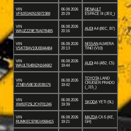
VIN
06.08.2026
RENAULT
VF8JE0A0515972388
20:29
ESPACE III (JE0_)
VIN
06.08.2026
AUDI
A4 (8EC, B7)
WAUZZZ8E76A078485
20:16
VIN
06.08.2026
NISSAN
ALMERA
VSKTBAV10U0044484
20:13
TINO (V10)
VIN
06.08.2026
AUDI
A6 (4B2, C5)
WAULT64B62N164682
19:44
TOYOTA
LAND
VIN
06.08.2026
CRUISER PRADO
JTNBV58E30J039176
19:42
(_J15_)
VIN
06.08.2026
SKODA
YETI (5L)
XW8JF25L2CH701246
19:39
VIN
06.08.2026
MAZDA
CX-5 (KE,
RUMKEC978GV069415
19:21
GH)