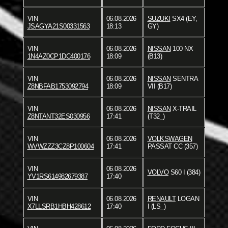
VIN
06.08.2026
SUZUKI
SX4 (EY,
JSAGYA21S00331563
18:13
GY)
VIN
06.08.2026
NISSAN
100 NX
1N4AZ0CP1DC400176
18:09
(B13)
VIN
06.08.2026
NISSAN
SENTRA
Z8NBFAB1753092794
18:09
VII (B17)
VIN
06.08.2026
NISSAN
X-TRAIL
Z8NTANT32ES030956
17:41
(T32_)
VIN
06.08.2026
VOLKSWAGEN
WVWZZZ3CZ8P100604
17:41
PASSAT CC (357)
VIN
06.08.2026
VOLVO
S60 I (384)
YV1RS614982679387
17:40
VIN
06.08.2026
RENAULT
LOGAN
X7LLSRB1HBH428612
17:40
I (LS_)