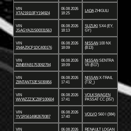
VIN
06.08.2026
LADA
ZHIGULI
XTA219110FY194924
18:25
VIN
06.08.2026
SUZUKI
SX4 (EY,
JSAGYA21S00331563
18:13
GY)
VIN
06.08.2026
NISSAN
100 NX
1N4AZ0CP1DC400176
18:09
(B13)
VIN
06.08.2026
NISSAN
SENTRA
Z8NBFAB1753092794
18:09
VII (B17)
VIN
06.08.2026
NISSAN
X-TRAIL
Z8NTANT32ES030956
17:41
(T32_)
VIN
06.08.2026
VOLKSWAGEN
WVWZZZ3CZ8P100604
17:41
PASSAT CC (357)
VIN
06.08.2026
VOLVO
S60 I (384)
YV1RS614982679387
17:40
VIN
06.08.2026
RENAULT
LOGAN