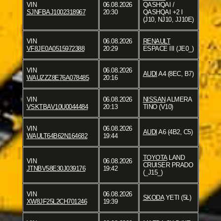
VIN
06.08.2026
QASHQAI /
SJNFBAJ1002318967
20:30
QASHQAI +2 I
(J10, NJ10, JJ10E)
VIN
06.08.2026
RENAULT
VF8JE0A0515972388
20:29
ESPACE III (JE0_)
VIN
06.08.2026
AUDI
A4 (8EC, B7)
WAUZZZ8E76A078485
20:16
VIN
06.08.2026
NISSAN
ALMERA
VSKTBAV10U0044484
20:13
TINO (V10)
VIN
06.08.2026
AUDI
A6 (4B2, C5)
WAULT64B62N164682
19:44
TOYOTA
LAND
VIN
06.08.2026
CRUISER PRADO
JTNBV58E30J039176
19:42
(_J15_)
VIN
06.08.2026
SKODA
YETI (5L)
XW8JF25L2CH701246
19:39