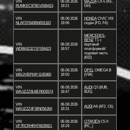
VIN
06.08.2026
MAZDA
CX-5 (KE,
RUMKEC978GV069415
19:21
GH)
VIN
06.08.2026
HONDA
CIVIC VIII
NLAFD76408W001182
19:06
седан (FD, FA)
MERCEDES-
BENZ
T1 c
VIN
06.08.2026
бортовой
WDB6023271P358423
18:57
платформой/
ходовая часть
(602)
VIN
06.08.2026
OPEL
OMEGA B
W0L0VBP69Y1105995
18:50
(V94)
VIN
06.08.2026
AUDI
Q3 (8UB,
WAUZZZ8U6ER003574
18:47
8UG)
VIN
06.08.2026
AUDI
A6 (4F2, C6)
WAUZZZ4F38N056266
18:31
VIN
06.08.2026
CITROËN
C5 II
VF7RCRHRH76828921
18:29
(RC_)