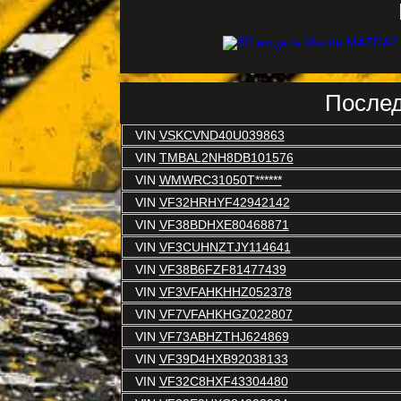
Послед
VIN
VSKCVND40U039863
VIN
TMBAL2NH8DB101576
VIN
WMWRC31050T******
VIN
VF32HRHYF42942142
VIN
VF38BDHXE80468871
VIN
VF3CUHNZTJY114641
VIN
VF38B6FZF81477439
VIN
VF3VFAHKHHZ052378
VIN
VF7VFAHKHGZ022807
VIN
VF73ABHZTHJ624869
VIN
VF39D4HXB92038133
VIN
VF32C8HXF43304480