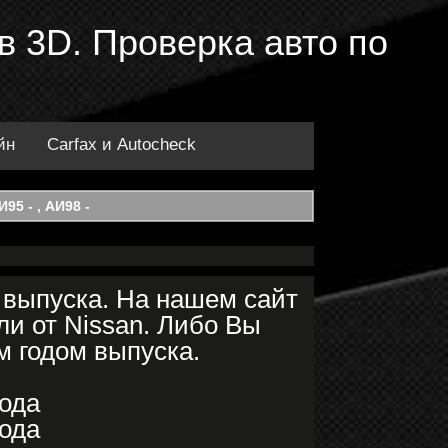
 в 3D. Проверка авто по
йн
Carfax и Autocheck
95 - , АИ98 -
а выпуска. На нашем сайт
и от Nissan. Либо Вы
м годом выпуска.