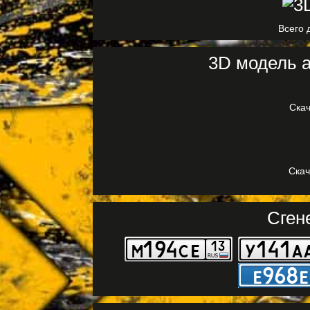
Всего 
3D модель а
Скач
Скач
Сген