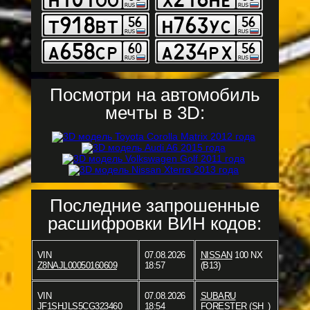
Посмотри на автомобиль
мечты в 3D:
Последние запрошенные
расшифровки ВИН кодов:
VIN
07.08.2026
NISSAN
100 NX
Z8NAJL00050160609
18:57
(B13)
VIN
07.08.2026
SUBARU
JF1SHJLS5CG323460
18:54
FORESTER (SH_)