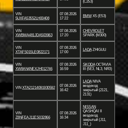
(C253)
VIN
07.08.2026
BMW
X5 (E53)
5UXFA53552LH00408
17:22
VIN
07.08.2026
CHEVROLET
XWBMA481JDA503963
17:20
SPARK (M300)
VIN
07.08.2026
LADA
ZHIGULI
XTAFS015LE0822171
17:00
VIN
07.08.2026
SKODA
OCTAVIA
XW8AN4NEXJH012746
16:59
III (5E3, NL3, NR3)
LADA
NIVA
07.08.2026
вездеход
VIN
XTA21214091930592
16:42
закрытый (2121,
2131)
NISSAN
QASHQAI II
VIN
07.08.2026
вездеход
Z8NFEAJ11ES032866
16:34
закрытый (J11,
J11_)