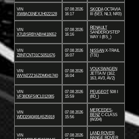
VIN
07.08.2026
SKODA
OCTAVIA
XW8AC6NEXJH022128
16:17
III (5E3, NL3, NR3)
RENAULT
VIN
07.08.2026
SANDERO/STEP
X7LBSRBYABH418652
16:16
WAY I (BS_)
VIN
07.08.2026
NISSAN
X-TRAIL
Z8NTCNT31CS051676
16:07
(T31)
VOLKSWAGEN
VIN
07.08.2026
JETTA IV (162,
WVWZZZ16ZDM041740
16:04
163, AV3, AV2)
VIN
07.08.2026
PEUGEOT
508 I
VF38D5FS8CL012085
15:59
(8D_)
MERCEDES-
VIN
07.08.2026
BENZ
C-CLASS
WDD2040491A525918
15:56
(W204)
LAND ROVER
VIN
07.08.2026
RANGE ROVER