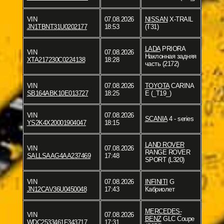
VIN
07.08.2026
NISSAN
X-TRAIL
JN1TBNT31U0202177
18:53
(T31)
LADA
PRIORA
VIN
07.08.2026
Наклонная задняя
XTA217230C0224138
18:28
часть (2172)
VIN
07.08.2026
TOYOTA
CARINA
SB164ABK10E013727
18:25
E (_T19_)
VIN
07.08.2026
SCANIA
4 - series
YS2K4X20001904047
18:15
LAND ROVER
VIN
07.08.2026
RANGE ROVER
SALLSAAG4AA237469
17:48
SPORT (L320)
VIN
07.08.2026
INFINITI
G
JN12CAV36U0450048
17:43
Кабриолет
MERCEDES-
VIN
07.08.2026
BENZ
GLC Coupe
WDC2533461F343717
17:31