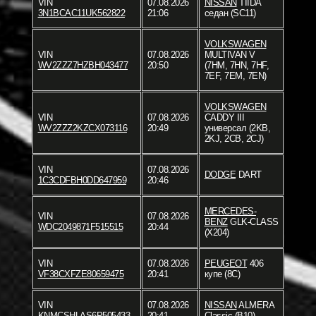
VIN
07.08.2026
NISSAN
TIIDA
3N1BCAC11UK562822
21:06
седан (SC11)
VOLKSWAGEN
VIN
07.08.2026
MULTIVAN V
WV2ZZZ7HZBH043477
20:50
(7HM, 7HN, 7HF,
7EF, 7EM, 7EN)
VOLKSWAGEN
VIN
07.08.2026
CADDY III
WV2ZZZ2KZCX073116
20:49
универсал (2KB,
2KJ, 2CB, 2CJ)
VIN
07.08.2026
DODGE
DART
1C3CDFBH0DD647959
20:46
MERCEDES-
VIN
07.08.2026
BENZ
GLK-CLASS
WDC2049871F515515
20:44
(X204)
VIN
07.08.2026
PEUGEOT
406
VF38CXFZE80659475
20:41
купе (8C)
VIN
07.08.2026
NISSAN
ALMERA
KNMCSHLAS6P505433
20:41
Classic (B10)