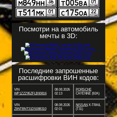
Посмотри на автомобиль
мечты в 3D:
Последние запрошенные
расшифровки ВИН кодов:
VIN
08.08.2026
PORSCHE
WP1ZZZ95ZFLB93816
02:13
CAYENNE (92A)
VIN
08.08.2026
NISSAN
X-TRAIL
Z8NTBNT31DS088310
02:01
(T31)