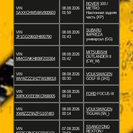
ROVER
100 /
VIN
08.08.2026
METRO
SAXXCHWS8AV800603
01:59
Наклонная задняя
часть (XP)
SUBARU
VIN
08.08.2026
IMPREZA
JF1GG29602H800790
01:43
универсал (GG)
MITSUBISHI
VIN
08.08.2026
OUTLANDER II
MMCGNKH809FZ03304
01:42
(CW_W)
VIN
08.08.2026
VOLKSWAGEN
WVWZZZ1HZTW189018
00:30
GOLF III (1H1)
VIN
08.08.2026
FORD
FOCUS III
X9FKXXEEBKCR69005
00:18
VIN
08.08.2026
VOLKSWAGEN
XW8ZZZ5NZFG107483
00:14
TIGUAN (5N_)
SSANGYONG
VIN
07.08.2026
REXTON /