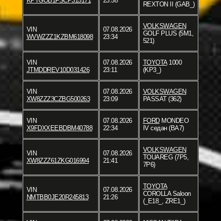
KPTGOB1FSCP315171
23:58
REXTON II (GAB_)
VOLKSWAGEN
VIN
07.08.2026
GOLF PLUS (5M1,
WVWZZZ1KZBM618098
23:34
521)
VIN
07.08.2026
TOYOTA
1000
JTMDDREV10D031426
23:11
(KP3_)
VIN
07.08.2026
VOLKSWAGEN
XW8ZZZ3CZBG500263
23:09
PASSAT (362)
VIN
07.08.2026
FORD
MONDEO
X9FDXXEEBDBM40788
22:34
IV седан (BA7)
VOLKSWAGEN
VIN
07.08.2026
TOUAREG (7P5,
XW8ZZZ61ZKG016994
21:41
7P6)
TOYOTA
VIN
07.08.2026
COROLLA Saloon
NMTBB0JE20R245813
21:26
(_E18_, ZRE1_)