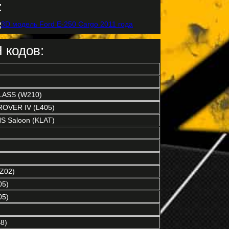
:
 кодов:
LASS (W210)
OVER IV (L405)
S Saloon (KLAT)
)
Z02)
05)
05)
B8)