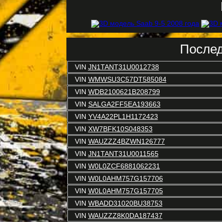
Послед
VIN
JN1TANT31U0012738
VIN
WMWSU3C57DT585084
VIN
WDB2100621B208799
VIN
SALGA2FF5EA193663
VIN
YV4A22PL1H1172423
VIN
XW7BFK10S048353
VIN
WAUZZZ4BZWN126777
VIN
JN1TANT31U0011565
VIN
W0L0ZCF6881062231
VIN
W0L0AHM757G157706
VIN
W0L0AHM757G157705
VIN
WBADD31020BU38753
VIN
WAUZZZ8K0DA187437