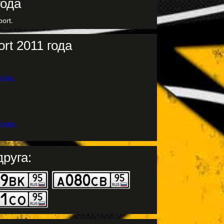
ort.
rt 2011 года
руга: