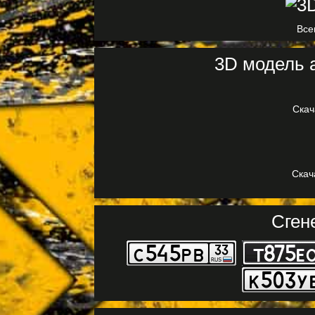
Все
3D модель а
Скач
Скач
Сген