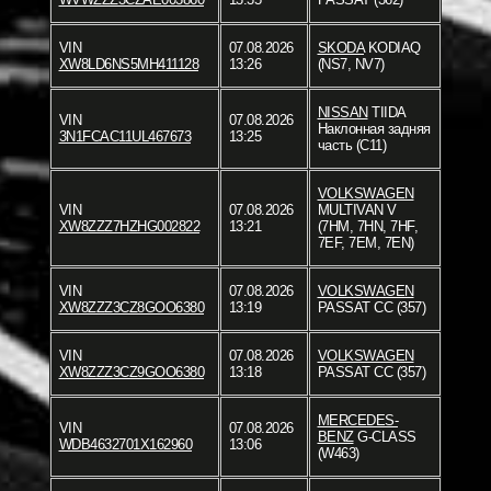
VIN
07.08.2026
SKODA
KODIAQ
XW8LD6NS5MH411128
13:26
(NS7, NV7)
NISSAN
TIIDA
VIN
07.08.2026
Наклонная задняя
3N1FCAC11UL467673
13:25
часть (C11)
VOLKSWAGEN
VIN
07.08.2026
MULTIVAN V
XW8ZZZ7HZHG002822
13:21
(7HM, 7HN, 7HF,
7EF, 7EM, 7EN)
VIN
07.08.2026
VOLKSWAGEN
XW8ZZZ3CZ8GOO6380
13:19
PASSAT CC (357)
VIN
07.08.2026
VOLKSWAGEN
XW8ZZZ3CZ9GOO6380
13:18
PASSAT CC (357)
MERCEDES-
VIN
07.08.2026
BENZ
G-CLASS
WDB4632701X162960
13:06
(W463)