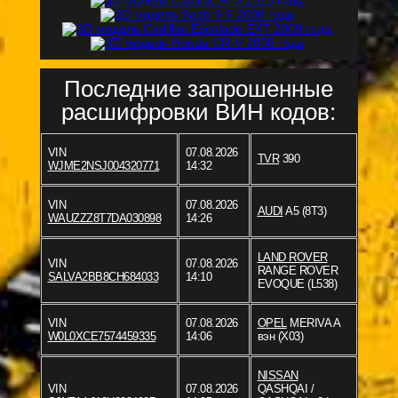
Последние запрошенные
расшифровки ВИН кодов:
VIN
07.08.2026
TVR
390
WJME2NSJ004320771
14:32
VIN
07.08.2026
AUDI
A5 (8T3)
WAUZZZ8T7DA030898
14:26
LAND ROVER
VIN
07.08.2026
RANGE ROVER
SALVA2BB8CH684033
14:10
EVOQUE (L538)
VIN
07.08.2026
OPEL
MERIVA A
W0L0XCE7574459335
14:06
вэн (X03)
NISSAN
VIN
07.08.2026
QASHQAI /