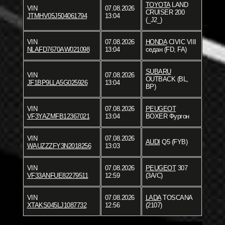
TOYOTA
LAND
VIN
07.08.2026
CRUISER 200
JTMHV05J504061794
13:04
(_J2_)
VIN
07.08.2026
HONDA
CIVIC VIII
NLAFD7670AW021098
13:04
седан (FD, FA)
SUBARU
VIN
07.08.2026
OUTBACK (BL,
JF1BP9LLA5G025926
13:04
BP)
VIN
07.08.2026
PEUGEOT
VF3YAZMFB12367021
13:04
BOXER Фургон
VIN
07.08.2026
AUDI
Q5 (FYB)
WAUZZZFY3N2018256
13:03
VIN
07.08.2026
PEUGEOT
307
VF33ANFUE82279511
12:59
(3A/C)
VIN
07.08.2026
LADA
TOSCANA
XTAKS045LJ1087732
12:56
(2107)