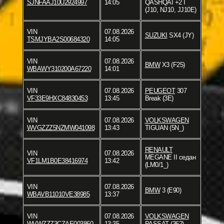
SJNFAAJ10U2924997
14:05
QASHQAI +2 I
(J10, NJ10, JJ10E)
VIN
07.08.2026
SUZUKI
SX4 (JY)
TSMJYBA2S00684320
14:05
VIN
07.08.2026
BMW
X3 (F25)
WBAWY310200A67220
14:01
VIN
07.08.2026
PEUGEOT
307
VF33E9HXC84830453
13:45
Break (3E)
VIN
07.08.2026
VOLKSWAGEN
WVGZZZ5NZMW041098
13:43
TIGUAN (5N_)
RENAULT
VIN
07.08.2026
MEGANE II седан
VF1LM1B0E38416974
13:42
(LM0/1_)
VIN
07.08.2026
BMW
3 (E90)
WBAVB11010VE38985
13:37
VIN
07.08.2026
VOLKSWAGEN
WVWZZZ3CZAE003860
13:35
PASSAT (362)