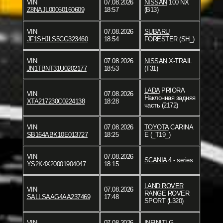
VIN
07.08.2026
NISSAN
100 NX
Z8NAJL00050160609
18:57
(B13)
VIN
07.08.2026
SUBARU
JF1SHJLS5CG323460
18:54
FORESTER (SH_)
VIN
07.08.2026
NISSAN
X-TRAIL
JN1TBNT31U0202177
18:53
(T31)
LADA
PRIORA
VIN
07.08.2026
Наклонная задняя
XTA217230C0224138
18:28
часть (2172)
VIN
07.08.2026
TOYOTA
CARINA
SB164ABK10E013727
18:25
E (_T19_)
VIN
07.08.2026
SCANIA
4 - series
YS2K4X20001904047
18:15
LAND ROVER
VIN
07.08.2026
RANGE ROVER
SALLSAAG4AA237469
17:48
SPORT (L320)
VIN
07.08.2026
INFINITI
G