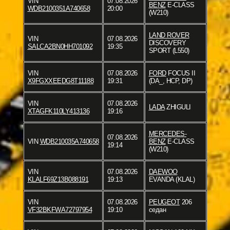
VIN
07.08.2026
BENZ
E-CLASS
WDB2100351A740658
20:00
(W210)
LAND ROVER
VIN
07.08.2026
DISCOVERY
SALCA2BN0HH701092
19:35
SPORT (L550)
VIN
07.08.2026
FORD
FOCUS II
X9FGXXEEDG8T11188
19:31
(DA_, HCP, DP)
VIN
07.08.2026
LADA
ZHIGULI
XTAGFK110LY413136
19:16
MERCEDES-
07.08.2026
VIN
WDB210035A740658
BENZ
E-CLASS
19:14
(W210)
VIN
07.08.2026
DAEWOO
KLALF69Z13B088191
19:13
EVANDA (KLAL)
VIN
07.08.2026
PEUGEOT
206
VF32BKFWA72797954
19:10
седан