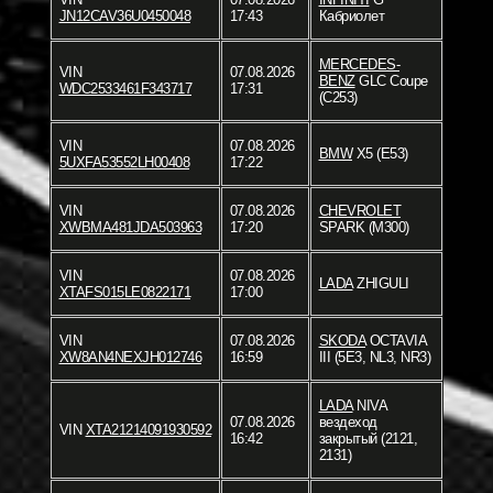
JN12CAV36U0450048
17:43
Кабриолет
MERCEDES-
VIN
07.08.2026
BENZ
GLC Coupe
WDC2533461F343717
17:31
(C253)
VIN
07.08.2026
BMW
X5 (E53)
5UXFA53552LH00408
17:22
VIN
07.08.2026
CHEVROLET
XWBMA481JDA503963
17:20
SPARK (M300)
VIN
07.08.2026
LADA
ZHIGULI
XTAFS015LE0822171
17:00
VIN
07.08.2026
SKODA
OCTAVIA
XW8AN4NEXJH012746
16:59
III (5E3, NL3, NR3)
LADA
NIVA
07.08.2026
вездеход
VIN
XTA21214091930592
16:42
закрытый (2121,
2131)