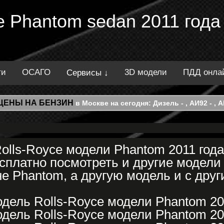
e Phantom sedan 2011 года
ти
ОСАГО
3D модели
ПДД онла
Сервисы ↓
ЦЕНЫ НА БЕНЗИН
в Москве на сегодня: Дизель - , АИ92 - , АИ
olls-Royce модели Phantom 2011 года
платно посмотреть и другие модели 
е Phantom, а другую модель и с друг