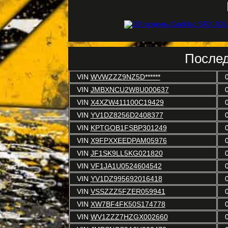
Послед
VIN
WVWZZZ9NZ5D******
VIN
JMBXNCU2W8U000637
VIN
X4XZW411100C19429
VIN
YV1DZ8256D2408377
VIN
KPTGOB1FSBP301249
VIN
X9FPXXEEDPAM05976
VIN
JF1SK9LL5KG021820
VIN
VF1JA1U0524604542
VIN
YV1DZ995692016418
VIN
VSSZZZ5FZER059941
VIN
XW7BF4FK50S174778
VIN
WV1ZZZ7HZGX002660