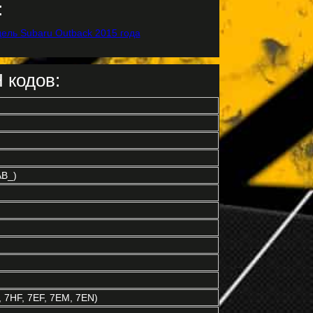
:
 кодов:
AB_)
7HF, 7EF, 7EM, 7EN)