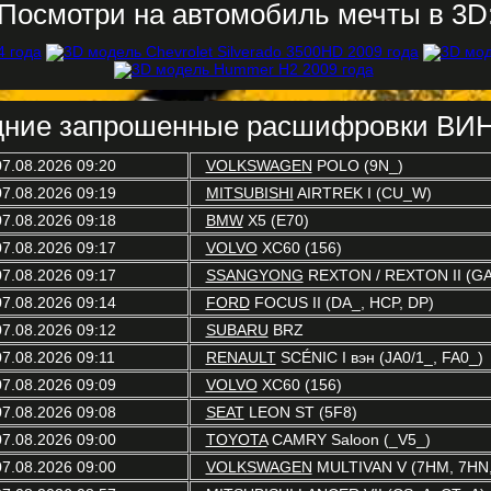
Посмотри на автомобиль мечты в 3D
ние запрошенные расшифровки ВИН
07.08.2026 09:20
VOLKSWAGEN
POLO (9N_)
07.08.2026 09:19
MITSUBISHI
AIRTREK I (CU_W)
07.08.2026 09:18
BMW
X5 (E70)
07.08.2026 09:17
VOLVO
XC60 (156)
07.08.2026 09:17
SSANGYONG
REXTON / REXTON II (G
07.08.2026 09:14
FORD
FOCUS II (DA_, HCP, DP)
07.08.2026 09:12
SUBARU
BRZ
07.08.2026 09:11
RENAULT
SCÉNIC I вэн (JA0/1_, FA0_)
07.08.2026 09:09
VOLVO
XC60 (156)
07.08.2026 09:08
SEAT
LEON ST (5F8)
07.08.2026 09:00
TOYOTA
CAMRY Saloon (_V5_)
07.08.2026 09:00
VOLKSWAGEN
MULTIVAN V (7HM, 7HN, 