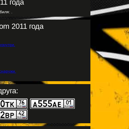
биля: .
om 2011 года
руга: