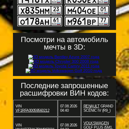
Посмотри на автомобиль
мечты в 3D:
Последние запрошенные
расшифровки ВИН кодов:
VIN
07.08.2026
RENAULT
GRAND
VF1RFA00059560212
04:40
SCÉNIC IV (R9_)
VOLKSWAGEN
VIN
07.08.2026
GOLF PLUS (5M1,