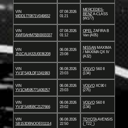
MERCEDES-
VIN
07.08.2026
BENZ
A-CLASS
WDD1770871V049832
01:21
(W177)
VIN
07.08.2026
OPEL
ZAFIRA B
XWF0AHM75B0003337
01:12
Van (A05)
NISSAN
MAXIMA
VIN
06.08.2026
/ MAXIMA QX IV
JN1CAUA32U0036208
23:08
(A32)
VIN
06.08.2026
VOLVO
S60 II
YV1FS40LDF1341993
23:03
(134)
VIN
06.08.2026
VOLVO
XC90 I
YV1CM595771409257
23:03
(275)
VIN
06.08.2026
VOLVO
S60 II
YV1FS485BC2127666
23:02
(134)
VIN
06.08.2026
TOYOTA
AVENSIS
SB153DBNOOE011114
22:50
(_T22_)