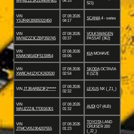
WVWZZZ1KZDW097601
04:33
521)
VIN
07.08.2026
SCANIA
4 - series
YS2R4X20005322450
04:17
VIN
07.08.2026
VOLKSWAGEN
WVWZZZ3CZBP350745
03:37
PASSAT (362)
VIN
07.08.2026
KIA
MOHAVE
KNAKN814DF5133854
03:06
VIN
07.08.2026
SKODA
OCTAVIA
XW8CA41ZXCK263530
02:54
II (1Z3)
07.08.2026
VIN
JTJBARBZ3F2******
LEXUS
NX (_Z1_)
02:32
VIN
07.08.2026
AUDI
Q7 (4LB)
WAUZZZ4L77D016301
01:32
TOYOTA
LAND
VIN
07.08.2026
CRUISER 200
JTMCV05J304207555
01:23
(_J2_)