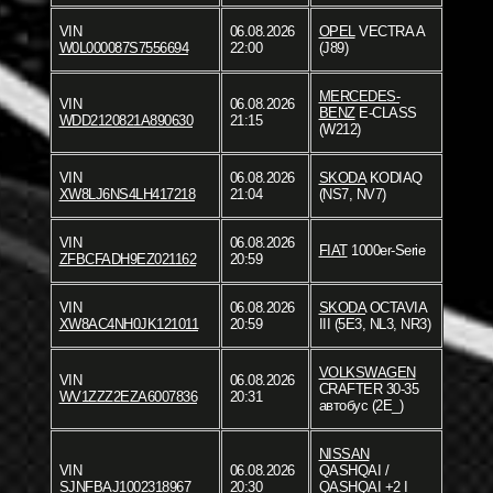
VIN
06.08.2026
OPEL
VECTRA A
W0L000087S7556694
22:00
(J89)
MERCEDES-
VIN
06.08.2026
BENZ
E-CLASS
WDD2120821A890630
21:15
(W212)
VIN
06.08.2026
SKODA
KODIAQ
XW8LJ6NS4LH417218
21:04
(NS7, NV7)
VIN
06.08.2026
FIAT
1000er-Serie
ZFBCFADH9EZ021162
20:59
VIN
06.08.2026
SKODA
OCTAVIA
XW8AC4NH0JK121011
20:59
III (5E3, NL3, NR3)
VOLKSWAGEN
VIN
06.08.2026
CRAFTER 30-35
WV1ZZZ2EZA6007836
20:31
автобус (2E_)
NISSAN
VIN
06.08.2026
QASHQAI /
SJNFBAJ1002318967
20:30
QASHQAI +2 I