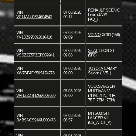
RENAULT
SCÉNIC
VIN
07.08.2026
I вэн (JA0/1_,
VF1JA1U0524604542
09:11
FA0_)
VIN
07.08.2026
VOLVO
XC60 (156)
YV1DZ995692016418
09:09
VIN
07.08.2026
SEAT
LEON ST
VSSZZZ5FZER059941
09:08
(5F8)
VIN
07.08.2026
TOYOTA
CAMRY
XW7BF4FK50S174778
09:00
Saloon (_V5_)
VOLKSWAGEN
VIN
07.08.2026
MULTIVAN V
WV1ZZZ7HZGX002660
09:00
(7HM, 7HN, 7HF,
7EF, 7EM, 7EN)
MITSUBISHI
VIN
07.08.2026
LANCER VII
JMBSNCS9A6U000473
08:57
(CS_A, CT_A)
VIN
07.08.2026