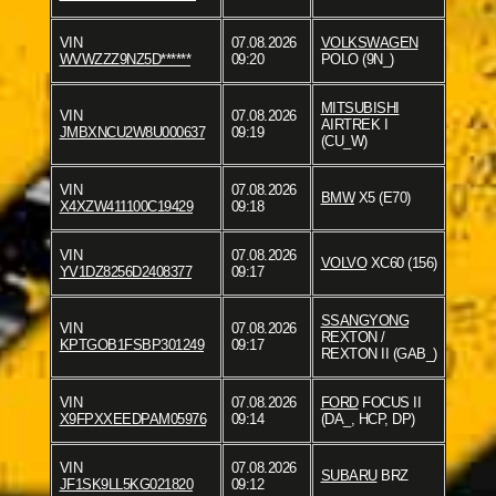
VIN
07.08.2026
VOLKSWAGEN
WVWZZZ9NZ5D******
09:20
POLO (9N_)
MITSUBISHI
VIN
07.08.2026
AIRTREK I
JMBXNCU2W8U000637
09:19
(CU_W)
VIN
07.08.2026
BMW
X5 (E70)
X4XZW411100C19429
09:18
VIN
07.08.2026
VOLVO
XC60 (156)
YV1DZ8256D2408377
09:17
SSANGYONG
VIN
07.08.2026
REXTON /
KPTGOB1FSBP301249
09:17
REXTON II (GAB_)
VIN
07.08.2026
FORD
FOCUS II
X9FPXXEEDPAM05976
09:14
(DA_, HCP, DP)
VIN
07.08.2026
SUBARU
BRZ
JF1SK9LL5KG021820
09:12