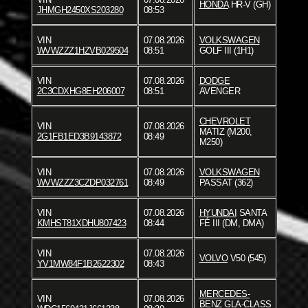
HONDA
HR-V (GH)
JHMGH2450XS203280
08:53
VIN
07.08.2026
VOLKSWAGEN
WVWZZZ1HZVB029504
08:51
GOLF III (1H1)
VIN
07.08.2026
DODGE
2C3CDXHG8EH206007
08:51
AVENGER
CHEVROLET
VIN
07.08.2026
MATIZ (M200,
2G1FB1ED3B9143872
08:49
M250)
VIN
07.08.2026
VOLKSWAGEN
WVWZZZ3CZDP032761
08:49
PASSAT (362)
VIN
07.08.2026
HYUNDAI
SANTA
KMHST81XDHU807423
08:44
FÉ III (DM, DMA)
VIN
07.08.2026
VOLVO
V50 (545)
YV1MW84F1B2622302
08:43
MERCEDES-
VIN
07.08.2026
BENZ
GLA-CLASS