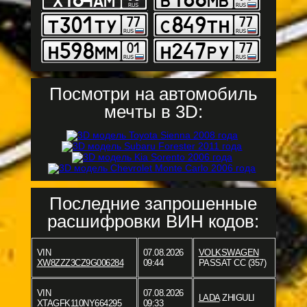
Посмотри на автомобиль
мечты в 3D:
Последние запрошенные
расшифровки ВИН кодов:
VIN
07.08.2026
VOLKSWAGEN
XW8ZZZ3CZ9G006284
09:44
PASSAT CC (357)
VIN
07.08.2026
LADA
ZHIGULI
XTAGFK110NY664295
09:33