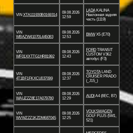
LADA
KALINA
09.08.2026
VIN
XTA111930B0169314
Наклонная задняя
12:59
часть (1119)
VIN
09.08.2026
BMW
X5 (E70)
WBAZW41070L445083
12:53
FORD
TRANSIT
VIN
09.08.2026
CUSTOM V362
WF01XXTTG1HR81992
12:43
автобус (F3)
TOYOTA
LAND
VIN
09.08.2026
CRUISER PRADO
4T1BF1FKXCU037099
12:37
(_J15_)
VIN
09.08.2026
AUDI
A4 (8EC, B7)
WAUZZZ8E17A079780
12:29
VOLKSWAGEN
VIN
09.08.2026
GOLF PLUS (5M1,
WVWZZZ1KZDM687045
12:25
521)