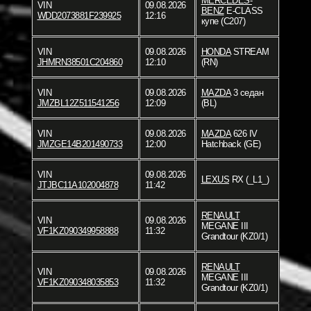
MERCEDES-
VIN
09.08.2026
BENZ
E-CLASS
WDD2073881F239925
12:16
купе (C207)
VIN
09.08.2026
HONDA
STREAM
JHMRN38501C204860
12:10
(RN)
VIN
09.08.2026
MAZDA
3 седан
JMZBL12Z511541256
12:09
(BL)
VIN
09.08.2026
MAZDA
626 IV
JMZGE14B201490733
12:00
Hatchback (GE)
VIN
09.08.2026
LEXUS
RX (_L1_)
JTJBC11A102004878
11:42
RENAULT
VIN
09.08.2026
MEGANE III
VF1KZ090349958888
11:32
Grandtour (KZ0/1)
RENAULT
VIN
09.08.2026
MEGANE III
VF1KZ090348035853
11:32
Grandtour (KZ0/1)