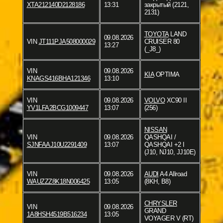
XTA212140D2128186
13:31
закрытый (2121,
2131)
TOYOTA
LAND
09.08.2026
VIN
JT111PJA508000029
CRUISER 80
13:27
(_J8_)
VIN
09.08.2026
KIA
OPTIMA
KNAGS416BHA121346
13:10
VIN
09.08.2026
VOLVO
XC90 II
YV1LFA2BCG1009447
13:07
(256)
NISSAN
VIN
09.08.2026
QASHQAI /
SJNFAAJ10U2291409
13:07
QASHQAI +2 I
(J10, NJ10, JJ10E)
VIN
09.08.2026
AUDI
A4 Allroad
WAUZZZ8K18N006425
13:05
(8KH, B8)
CHRYSLER
VIN
09.08.2026
GRAND
1A8HSH4519B516234
13:05
VOYAGER V (RT)