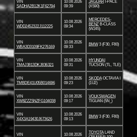
VIN
10.08.2026
JAGUAR
I-PACE
SADHA2B12K1F62794
09:39
(X590)
MERCEDES-
VIN
10.08.2026
BENZ
B-CLASS
WDD2452322J112225
09:34
(W245)
VIN
10.08.2026
BMW
3 (F30, F80)
WBA3D3109FK276169
09:33
VIN
10.08.2026
HYUNDAI
TMAJ3813DKJ836321
09:31
TUCSON (TL, TLE)
VIN
10.08.2026
SKODA
OCTAVIA I
TMBDE41U05B014696
09:23
(1U2)
VIN
10.08.2026
VOLKSWAGEN
XW8ZZZ5NZFG104038
09:17
TIGUAN (5N_)
VIN
10.08.2026
BMW
3 (F30, F80)
X4X3A19430J673626
09:13
TOYOTA
LAND
VIN
10.08.2026
CRUISER 100