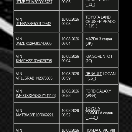
JTMBD31V50D015787
09:05
(_J1_)
TOYOTA
LAND
VIN
10.08.2026
CRUISER PRADO
JTNBV58E50J122642
09:05
(_J15_)
VIN
10.08.2026
MAZDA
3 седан
JMZBK12F681740905
09:04
(BK)
VIN
10.08.2026
KIA
SORENTO I
KNAFH22139A029798
09:04
(JC)
VIN
10.08.2026
RENAULT
LOGAN
VF1LSRABH42873305
08:59
I (LS_)
VIN
10.08.2026
FORD
GALAXY
WF0GXXPSSGYY11123
08:58
(WGR)
TOYOTA
VIN
10.08.2026
COROLLA седан
NMTBM28E10R069221
08:52
(_E12_)
VIN
10.08.2026
HONDA
CIVIC VIII