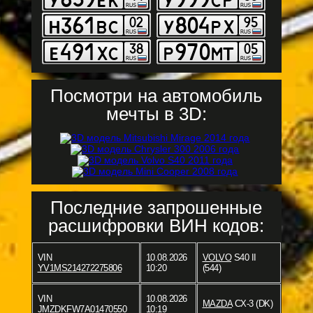
Посмотри на автомобиль
мечты в 3D:
Последние запрошенные
расшифровки ВИН кодов:
VIN
10.08.2026
VOLVO
S40 II
YV1MS214272275806
10:20
(544)
VIN
10.08.2026
MAZDA
CX-3 (DK)
JMZDKFW7A01470550
10:19