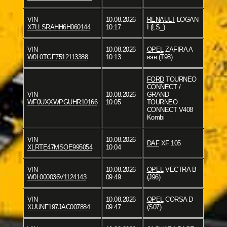
VIN
10.08.2026
RENAULT
LOGAN
X7LLSRAHH6H060144
10:17
I (LS_)
VIN
10.08.2026
OPEL
ZAFIRA A
W0L0TGF7512113388
10:13
вэн (T98)
FORD
TOURNEO
CONNECT /
VIN
10.08.2026
GRAND
WF0UXXWPGUHR10166
10:05
TOURNEO
CONNECT V408
Kombi
VIN
10.08.2026
DAF
XF 105
XLRTE47MSOE995054
10:04
VIN
10.08.2026
OPEL
VECTRA B
W0L000036V1124143
09:49
(J96)
VIN
10.08.2026
OPEL
CORSA D
XUUNF197JAC007884
09:47
(S07)