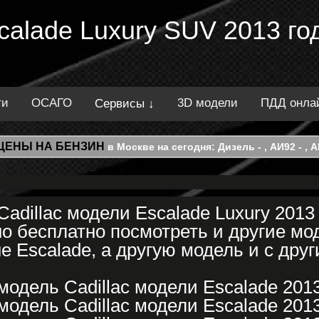
scalade Luxury SUV 2013 го
ти
ОСАГО
3D модели
ПДД онла
Сервисы ↓
ЦЕНЫ НА БЕНЗИН
в Москве на сегодня: Дизель - , АИ92 - , АИ
adillac модели Escalade Luxury 2013
 бесплатно посмотреть и другие мод
е Escalade, а другую модель и с друг