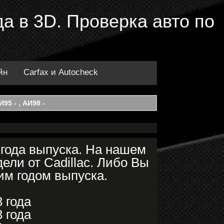
да в 3D. Проверка авто по
йн
Carfax и Autocheck
95 - , АИ98 -
 года выпуска. На нашем
ели от Cadillac. Либо Вы
им годом выпуска.