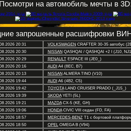
Посмотри на автомобиль мечты в 3D
ние запрошенные расшифровки ВИН
08.2026 20:31
VOLKSWAGEN
CRAFTER 30-35 автобус (2
08.2026 20:30
NISSAN
QASHQAI / QASHQAI +2 I (J10, NJ1
08.2026 20:29
RENAULT
ESPACE III (JE0_)
08.2026 20:16
AUDI
A4 (8EC, B7)
08.2026 20:13
NISSAN
ALMERA TINO (V10)
08.2026 19:44
AUDI
A6 (4B2, C5)
08.2026 19:42
TOYOTA
LAND CRUISER PRADO (_J15_)
08.2026 19:39
SKODA
YETI (5L)
08.2026 19:21
MAZDA
CX-5 (KE, GH)
08.2026 19:06
HONDA
CIVIC VIII седан (FD, FA)
08.2026 18:57
MERCEDES-BENZ
T1 c бортовой платформ
08.2026 18:50
OPEL
OMEGA B (V94)