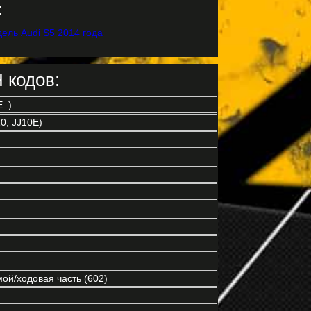
:
 кодов:
E_)
0, JJ10E)
ой/ходовая часть (602)