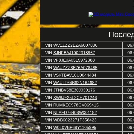
Послед
VIN
WV1ZZZ2EZA6007836
06.
VIN
SJNFBAJ1002318967
06.
VIN
VF8JE0A0515972388
06.
VIN
WAUZZZ8E76A078485
06.
VIN
VSKTBAV10U0044484
06.
VIN
WAULT64B62N164682
06.
VIN
JTNBV58E30J039176
06.
VIN
XW8JF25L2CH701246
06.
VIN
RUMKEC978GV069415
06.
VIN
NLAFD76408W001182
06.
VIN
WDB6023271P358423
06.
VIN
W0L0VBP69Y1105995
06.