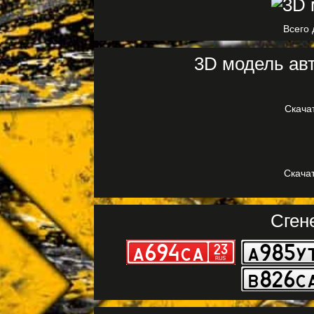
Всего 
3D модель авт
Скача
Скачат
Сген