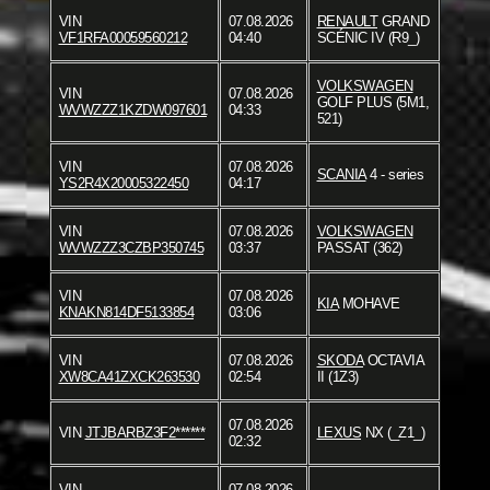
VIN
07.08.2026
RENAULT
GRAND
VF1RFA00059560212
04:40
SCÉNIC IV (R9_)
VOLKSWAGEN
VIN
07.08.2026
GOLF PLUS (5M1,
WVWZZZ1KZDW097601
04:33
521)
VIN
07.08.2026
SCANIA
4 - series
YS2R4X20005322450
04:17
VIN
07.08.2026
VOLKSWAGEN
WVWZZZ3CZBP350745
03:37
PASSAT (362)
VIN
07.08.2026
KIA
MOHAVE
KNAKN814DF5133854
03:06
VIN
07.08.2026
SKODA
OCTAVIA
XW8CA41ZXCK263530
02:54
II (1Z3)
07.08.2026
VIN
JTJBARBZ3F2******
LEXUS
NX (_Z1_)
02:32
VIN
07.08.2026