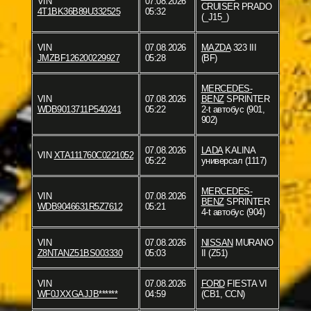
VIN
07.08.2026
CRUISER PRADO
4T1BK36B89U332525
05:32
(_J15_)
VIN
07.08.2026
MAZDA
323 III
JMZBF126200229927
05:28
(BF)
MERCEDES-
VIN
07.08.2026
BENZ
SPRINTER
WDB9013711P540241
05:22
2-t автобус (901,
902)
07.08.2026
LADA
KALINA
VIN
XTA111760C0221052
05:22
универсал (1117)
MERCEDES-
VIN
07.08.2026
BENZ
SPRINTER
WDB9046631R5Z7612
05:21
4-t автобус (904)
VIN
07.08.2026
NISSAN
MURANO
Z8NTANZ51BS003330
05:03
II (Z51)
VIN
07.08.2026
FORD
FIESTA VI
WF0JXXGAJJB******
04:59
(CB1, CCN)