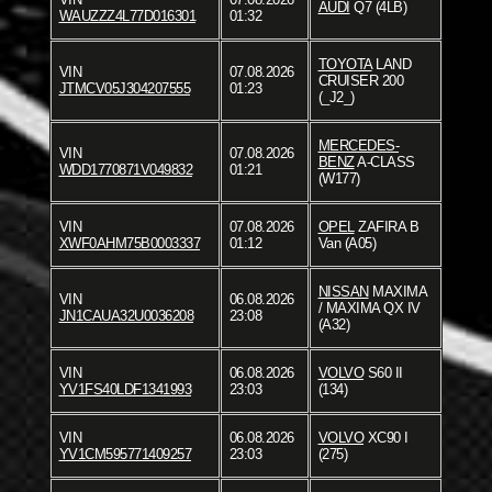
AUDI
Q7 (4LB)
WAUZZZ4L77D016301
01:32
TOYOTA
LAND
VIN
07.08.2026
CRUISER 200
JTMCV05J304207555
01:23
(_J2_)
MERCEDES-
VIN
07.08.2026
BENZ
A-CLASS
WDD1770871V049832
01:21
(W177)
VIN
07.08.2026
OPEL
ZAFIRA B
XWF0AHM75B0003337
01:12
Van (A05)
NISSAN
MAXIMA
VIN
06.08.2026
/ MAXIMA QX IV
JN1CAUA32U0036208
23:08
(A32)
VIN
06.08.2026
VOLVO
S60 II
YV1FS40LDF1341993
23:03
(134)
VIN
06.08.2026
VOLVO
XC90 I
YV1CM595771409257
23:03
(275)