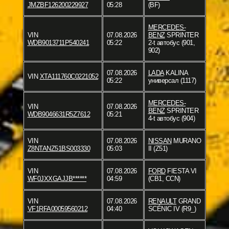
JMZBF126200229927
05:28
(BF)
MERCEDES-
VIN
07.08.2026
BENZ
SPRINTER
WDB9013711P540241
05:22
2-t автобус (901,
902)
07.08.2026
LADA
KALINA
VIN
XTA111760C0221052
05:22
универсал (1117)
MERCEDES-
VIN
07.08.2026
BENZ
SPRINTER
WDB9046631R5Z7612
05:21
4-t автобус (904)
VIN
07.08.2026
NISSAN
MURANO
Z8NTANZ51BS003330
05:03
II (Z51)
VIN
07.08.2026
FORD
FIESTA VI
WF0JXXGAJJB******
04:59
(CB1, CCN)
VIN
07.08.2026
RENAULT
GRAND
VF1RFA00059560212
04:40
SCÉNIC IV (R9_)