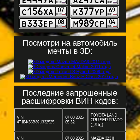
Посмотри на автомобиль
мечты в 3D:
Последние запрошенные
расшифровки ВИН кодов:
TOYOTA
LAND
VIN
07.08.2026
CRUISER PRADO
4T1BK36B89U332525
05:32
(_J15_)
VIN
07.08.2026
MAZDA
323 III