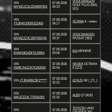
VOLKSWAGEN
VIN
07.08.2026
GOLF PLUS (5M1,
WVWZZZ1KZDW097601
04:33
521)
VIN
07.08.2026
SCANIA
4 - series
YS2R4X20005322450
04:17
VIN
07.08.2026
VOLKSWAGEN
WVWZZZ3CZBP350745
03:37
PASSAT (362)
VIN
07.08.2026
KIA
MOHAVE
KNAKN814DF5133854
03:06
VIN
07.08.2026
SKODA
OCTAVIA
XW8CA41ZXCK263530
02:54
II (1Z3)
07.08.2026
VIN
JTJBARBZ3F2******
LEXUS
NX (_Z1_)
02:32
VIN
07.08.2026
AUDI
Q7 (4LB)
WAUZZZ4L77D016301
01:32
TOYOTA
LAND
VIN
07.08.2026
CRUISER 200