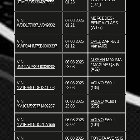
JTMCV05J304207555
01:23
(_J2_)
MERCEDES-
VIN
07.08.2026
BENZ
A-CLASS
WDD1770871V049832
01:21
(W177)
VIN
07.08.2026
OPEL
ZAFIRA B
XWF0AHM75B0003337
01:12
Van (A05)
NISSAN
MAXIMA
VIN
06.08.2026
/ MAXIMA QX IV
JN1CAUA32U0036208
23:08
(A32)
VIN
06.08.2026
VOLVO
S60 II
YV1FS40LDF1341993
23:03
(134)
VIN
06.08.2026
VOLVO
XC90 I
YV1CM595771409257
23:03
(275)
VIN
06.08.2026
VOLVO
S60 II
YV1FS485BC2127666
23:02
(134)
VIN
06.08.2026
TOYOTA
AVENSIS