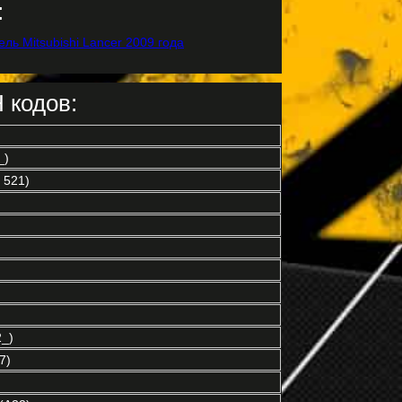
:
 кодов:
_)
 521)
_)
7)