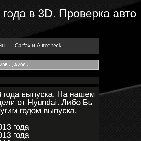
 года в 3D. Проверка авто
йн
Carfax и Autocheck
95 - , АИ98 -
 года выпуска. На нашем
ели от Hyundai. Либо Вы
ругим годом выпуска.