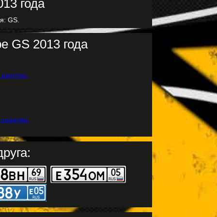
я: GS.
e GS 2013 года
руга: