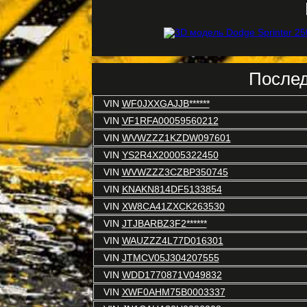
Послед
VIN
WF0JXXGAJJB******
VIN
VF1RFA00059560212
VIN
WVWZZZ1KZDW097601
VIN
YS2R4X20005322450
VIN
WVWZZZ3CZBP350745
VIN
KNAKN814DF5133854
VIN
XW8CA41ZXCK263530
VIN
JTJBARBZ3F2******
VIN
WAUZZZ4L77D016301
VIN
JTMCV05J304207555
VIN
WDD1770871V049832
VIN
XWF0AHM75B0003337