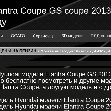
antra Coupe GS coupe 2013
ду
ти
ОСАГО
3D модели
ПДД онла
Сервисы ↓
ЦЕНЫ НА БЕНЗИН
в Москве на сегодня: Дизель - , АИ92 - , АИ
yundai модели Elantra Coupe GS 2013
о бесплатно посмотреть и другие мод
lantra Coupe, а другую модель и с д