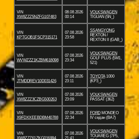
VIN
08.08.2026
VOLKSWAGEN
XW8ZZZ5NZFG107483
00:14
TIGUAN (5N_)
SSANGYONG
VIN
07.08.2026
REXTON /
KPTGOB1FSCP315171
23:58
REXTON II (GAB_)
VOLKSWAGEN
VIN
07.08.2026
GOLF PLUS (5M1,
WVWZZZ1KZBM618098
23:34
521)
VIN
07.08.2026
TOYOTA
1000
JTMDDREV10D031426
23:11
(KP3_)
VIN
07.08.2026
VOLKSWAGEN
XW8ZZZ3CZBG500263
23:09
PASSAT (362)
VIN
07.08.2026
FORD
MONDEO
X9FDXXEEBDBM40788
22:34
IV седан (BA7)
VOLKSWAGEN
VIN
07.08.2026
TOUAREG (7P5,
XW8ZZZ61ZKG016994
21:41