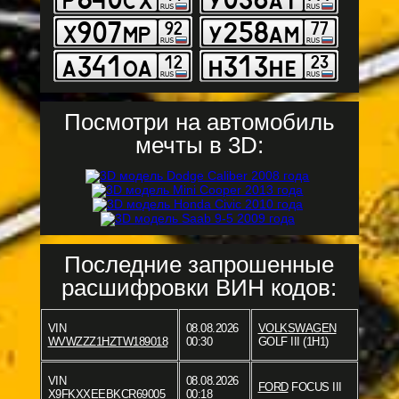
Посмотри на автомобиль
мечты в 3D:
Последние запрошенные
расшифровки ВИН кодов:
VIN
08.08.2026
VOLKSWAGEN
WVWZZZ1HZTW189018
00:30
GOLF III (1H1)
VIN
08.08.2026
FORD
FOCUS III
X9FKXXEEBKCR69005
00:18