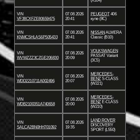
(X204)
VIN
07.08.2026
PEUGEOT
406
VF38CXFZE80659475
20:41
купе (8C)
VIN
07.08.2026
NISSAN
ALMERA
KNMCSHLAS6P505433
20:41
Classic (B10)
VOLKSWAGEN
VIN
07.08.2026
PASSAT Variant
WVWZZZ3CZGE206830
20:09
(3C5)
MERCEDES-
VIN
07.08.2026
BENZ
S-CLASS
WDD2210711A002496
20:07
(W221)
MERCEDES-
VIN
07.08.2026
BENZ
E-CLASS
WDB2100351A740658
20:00
(W210)
LAND ROVER
VIN
07.08.2026
DISCOVERY
SALCA2BN0HH701092
19:35
SPORT (L550)