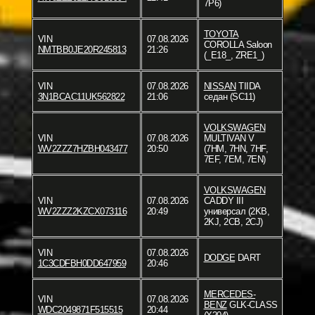
7P6)
TOYOTA
VIN
07.08.2026
COROLLA Saloon
NMTBB0JE20R245813
21:26
(_E18_, ZRE1_)
VIN
07.08.2026
NISSAN
TIIDA
3N1BCAC11UK562822
21:06
седан (SC11)
VOLKSWAGEN
VIN
07.08.2026
MULTIVAN V
WV2ZZZ7HZBH043477
20:50
(7HM, 7HN, 7HF,
7EF, 7EM, 7EN)
VOLKSWAGEN
VIN
07.08.2026
CADDY III
WV2ZZZ2KZCX073116
20:49
универсал (2KB,
2KJ, 2CB, 2CJ)
VIN
07.08.2026
DODGE
DART
1C3CDFBH0DD647959
20:46
MERCEDES-
VIN
07.08.2026
BENZ
GLK-CLASS
WDC2049871F515515
20:44