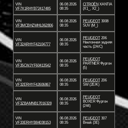
VIN
06.08.2026
CITROËN
XANTIA
VF7X1RHYB72417485
08:35
(X1_, X2_)
VIN
06.08.2026
PEUGEOT
3008
VF3MCBHZWHL062806
08:35
SUV (M_)
PEUGEOT
206
VIN
06.08.2026
Наклонная задняя
VF32ARHYF42104777
08:35
часть (2A/C)
PEUGEOT
VIN
06.08.2026
PARTNER Фургон
VF35CWJYF60413542
08:35
(5)
VIN
06.08.2026
PEUGEOT
206
VF32ERHYF42606867
08:35
SW (2E/K)
PEUGEOT
VIN
06.08.2026
BOXER Фургон
VF3ZBAMNB17016328
08:35
(244)
VIN
06.08.2026
PEUGEOT
307
VF33ERHYB84038153
08:35
Break (3E)