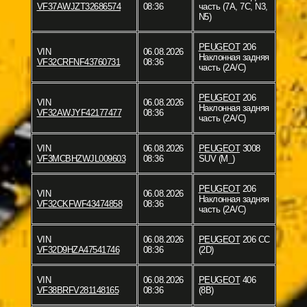
VF37AWJZT32686574
08:36
часть (7A, 7C, N3,
N5)
PEUGEOT
206
VIN
06.08.2026
Наклонная задняя
VF32CRFNF43760731
08:36
часть (2A/C)
PEUGEOT
206
VIN
06.08.2026
Наклонная задняя
VF32AWJYF42177477
08:36
часть (2A/C)
VIN
06.08.2026
PEUGEOT
3008
VF3MCBHZWJL009603
08:36
SUV (M_)
PEUGEOT
206
VIN
06.08.2026
Наклонная задняя
VF32CKFWF43474858
08:36
часть (2A/C)
VIN
06.08.2026
PEUGEOT
206 CC
VF32D9HZA47541746
08:36
(2D)
VIN
06.08.2026
PEUGEOT
406
VF38BRFV281148165
08:36
(8B)