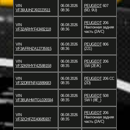
VIN
06.08.2026
PEUGEOT
607
VF39UUHZJ92223511
08:36
(9D, 9U)
PEUGEOT
206
VIN
06.08.2026
Наклонная задняя
VF32ARHYF43482118
08:36
часть (2A/C)
VIN
06.08.2026
PEUGEOT
806
VF3AFRHZA12735915
08:36
(221)
VIN
06.08.2026
PEUGEOT
206
VF32KRHYF42588158
08:35
SW (2E/K)
VIN
06.08.2026
PEUGEOT
206 CC
VF32DRFNF41889683
08:35
(2D)
VIN
06.08.2026
PEUGEOT
508
VF38UAHWTGL026594
08:35
SW I (8E_)
PEUGEOT
206
VIN
06.08.2026
Наклонная задняя
VF32CHFZE40685937
08:35
часть (2A/C)