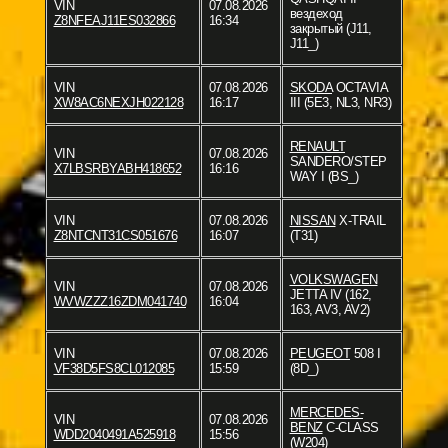
VIN
07.08.2026
вездеход
Z8NFEAJ11ES032866
16:34
закрытый (J11,
J11_)
VIN
07.08.2026
SKODA
OCTAVIA
XW8AC6NEXJH022128
16:17
III (5E3, NL3, NR3)
RENAULT
VIN
07.08.2026
SANDERO/STEP
X7LBSRBYABH418652
16:16
WAY I (BS_)
VIN
07.08.2026
NISSAN
X-TRAIL
Z8NTCNT31CS051676
16:07
(T31)
VOLKSWAGEN
VIN
07.08.2026
JETTA IV (162,
WVWZZZ16ZDM041740
16:04
163, AV3, AV2)
VIN
07.08.2026
PEUGEOT
508 I
VF38D5FS8CL012085
15:59
(8D_)
MERCEDES-
VIN
07.08.2026
BENZ
C-CLASS
WDD2040491A525918
15:56
(W204)