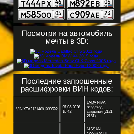
Посмотри на автомобиль
мечты в 3D:
Последние запрошенные
расшифровки ВИН кодов:
LADA
NIVA
07.08.2026
вездеход
VIN
XTA21214091930592
16:42
закрытый (2121,
2131)
NISSAN
QASHQAI II