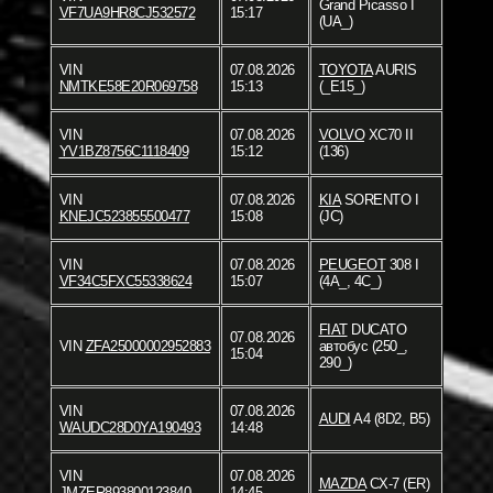
Grand Picasso I
VF7UA9HR8CJ532572
15:17
(UA_)
VIN
07.08.2026
TOYOTA
AURIS
NMTKE58E20R069758
15:13
(_E15_)
VIN
07.08.2026
VOLVO
XC70 II
YV1BZ8756C1118409
15:12
(136)
VIN
07.08.2026
KIA
SORENTO I
KNEJC523855500477
15:08
(JC)
VIN
07.08.2026
PEUGEOT
308 I
VF34C5FXC55338624
15:07
(4A_, 4C_)
FIAT
DUCATO
07.08.2026
VIN
ZFA25000002952883
автобус (250_,
15:04
290_)
VIN
07.08.2026
AUDI
A4 (8D2, B5)
WAUDC28D0YA190493
14:48
VIN
07.08.2026
MAZDA
CX-7 (ER)
JMZER893800123840
14:45