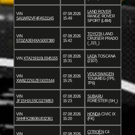
LAND ROVER
VIN
07.08.2026
RANGE ROVER
SALWR2VF4FA521145
15:49
SPORT (L494)
TOYOTA
LAND
VIN
07.08.2026
CRUISER PRADO
5TDZA3EHXAS007380
15:42
(_J15_)
07.08.2026
LADA
TOSCANA
VIN
XTA219110L0345155
15:31
(2107)
VOLKSWAGEN
VIN
07.08.2026
TOUAREG (7P5,
XW8ZZZ61ZEG023144
15:25
7P6)
VIN
07.08.2026
SUBARU
JF1SHJLS5CG274853
15:23
FORESTER (SH_)
VIN
07.08.2026
HONDA
CIVIC IX
SHHFK28606U032361
15:20
(FK)
CITROËN
C4
VIN
07.08.2026