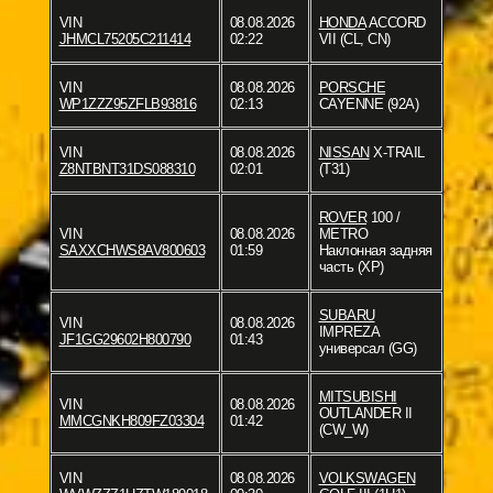
VIN
08.08.2026
HONDA
ACCORD
JHMCL75205C211414
02:22
VII (CL, CN)
VIN
08.08.2026
PORSCHE
WP1ZZZ95ZFLB93816
02:13
CAYENNE (92A)
VIN
08.08.2026
NISSAN
X-TRAIL
Z8NTBNT31DS088310
02:01
(T31)
ROVER
100 /
VIN
08.08.2026
METRO
SAXXCHWS8AV800603
01:59
Наклонная задняя
часть (XP)
SUBARU
VIN
08.08.2026
IMPREZA
JF1GG29602H800790
01:43
универсал (GG)
MITSUBISHI
VIN
08.08.2026
OUTLANDER II
MMCGNKH809FZ03304
01:42
(CW_W)
VIN
08.08.2026
VOLKSWAGEN