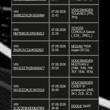
VOLKSWAGEN
VIN
07.08.2026
TOUAREG (7P5,
XW8ZZZ61ZKG016994
21:41
7P6)
TOYOTA
VIN
07.08.2026
COROLLA Saloon
NMTBB0JE20R245813
21:26
(_E18_, ZRE1_)
VIN
07.08.2026
NISSAN
TIIDA
3N1BCAC11UK562822
21:06
седан (SC11)
VOLKSWAGEN
VIN
07.08.2026
MULTIVAN V
WV2ZZZ7HZBH043477
20:50
(7HM, 7HN, 7HF,
7EF, 7EM, 7EN)
VOLKSWAGEN
VIN
07.08.2026
CADDY III
WV2ZZZ2KZCX073116
20:49
универсал (2KB,
2KJ, 2CB, 2CJ)
VIN
07.08.2026
DODGE
DART
1C3CDFBH0DD647959
20:46