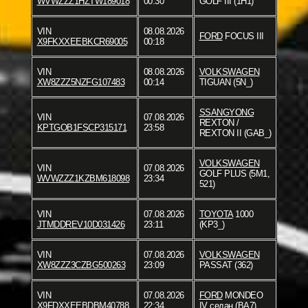
WVWZZZ1HZTW189018
00:30
GOLF III (1H1)
VIN
08.08.2026
FORD
FOCUS III
X9FKXXEEBKCR69005
00:18
VIN
08.08.2026
VOLKSWAGEN
XW8ZZZ5NZFG107483
00:14
TIGUAN (5N_)
SSANGYONG
VIN
07.08.2026
REXTON /
KPTGOB1FSCP315171
23:58
REXTON II (GAB_)
VOLKSWAGEN
VIN
07.08.2026
GOLF PLUS (5M1,
WVWZZZ1KZBM618098
23:34
521)
VIN
07.08.2026
TOYOTA
1000
JTMDDREV10D031426
23:11
(KP3_)
VIN
07.08.2026
VOLKSWAGEN
XW8ZZZ3CZBG500263
23:09
PASSAT (362)
VIN
07.08.2026
FORD
MONDEO
X9FDXXEEBDBM40788
22:34
IV седан (BA7)