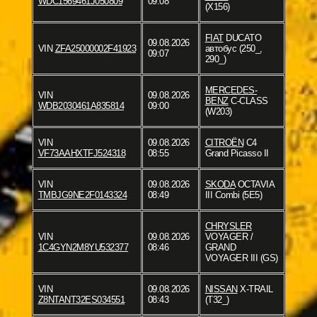
WDC1569461J050809
09:08
(X156)
FIAT
DUCATO
09.08.2026
VIN
ZFA25000002F41923
автобус (250_,
09:07
290_)
MERCEDES-
VIN
09.08.2026
BENZ
C-CLASS
WDB2030461A835814
09:00
(W203)
VIN
09.08.2026
CITROËN
C4
VF73AAHXTFJ524318
08:55
Grand Picasso II
VIN
09.08.2026
SKODA
OCTAVIA
TMBJG9NE2F0143324
08:49
III Combi (5E5)
CHRYSLER
VIN
09.08.2026
VOYAGER /
1C4GYN2M8YU532377
08:46
GRAND
VOYAGER III (GS)
VIN
09.08.2026
NISSAN
X-TRAIL
Z8NTANT32ES034551
08:43
(T32_)