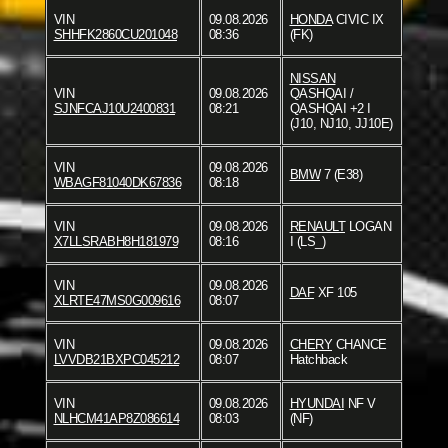
VIN
09.08.2026
HONDA
CIVIC IX
SHHFK2860CU201048
08:36
(FK)
NISSAN
VIN
09.08.2026
QASHQAI /
SJNFCAJ10U2400831
08:21
QASHQAI +2 I
(J10, NJ10, JJ10E)
VIN
09.08.2026
BMW
7 (E38)
WBAGF81040DK67836
08:18
VIN
09.08.2026
RENAULT
LOGAN
X7LLSRABH8H181979
08:16
I (LS_)
VIN
09.08.2026
DAF
XF 105
XLRTE47MS0G009616
08:07
VIN
09.08.2026
CHERY
CHANCE
LVVDB21BXPC045212
08:07
Hatchback
VIN
09.08.2026
HYUNDAI
NF V
NLHCM41AP8Z086614
08:03
(NF)