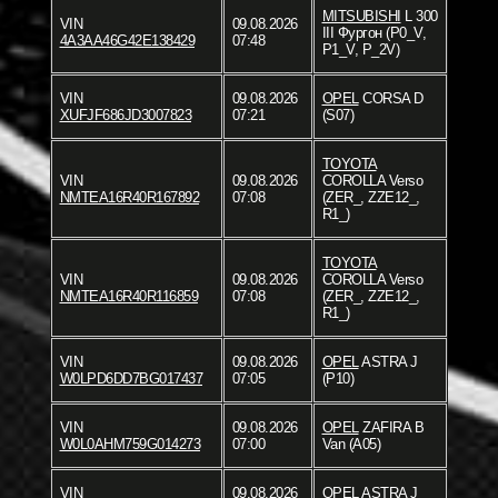
MITSUBISHI
L 300
VIN
09.08.2026
III Фургон (P0_V,
4A3AA46G42E138429
07:48
P1_V, P_2V)
VIN
09.08.2026
OPEL
CORSA D
XUFJF686JD3007823
07:21
(S07)
TOYOTA
VIN
09.08.2026
COROLLA Verso
NMTEA16R40R167892
07:08
(ZER_, ZZE12_,
R1_)
TOYOTA
VIN
09.08.2026
COROLLA Verso
NMTEA16R40R116859
07:08
(ZER_, ZZE12_,
R1_)
VIN
09.08.2026
OPEL
ASTRA J
W0LPD6DD7BG017437
07:05
(P10)
VIN
09.08.2026
OPEL
ZAFIRA B
W0L0AHM759G014273
07:00
Van (A05)
VIN
09.08.2026
OPEL
ASTRA J