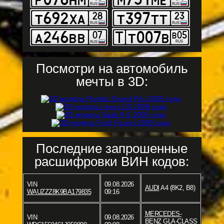
Посмотри на автомобиль
мечты в 3D:
Последние запрошенные
расшифровки ВИН кодов:
VIN
09.08.2026
AUDI
A4 (8K2, B8)
WAUZZZ8K9BA179835
09:16
MERCEDES-
VIN
09.08.2026
BENZ
GLA-CLASS