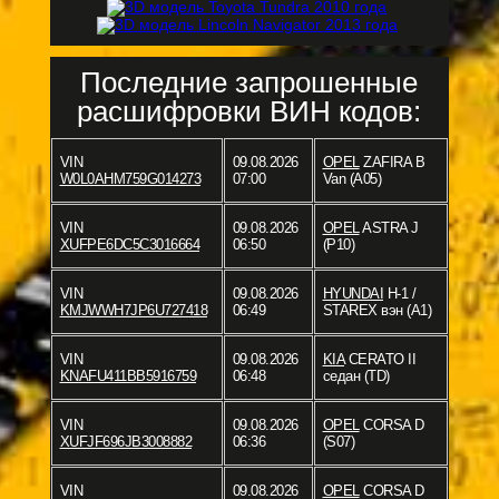
Последние запрошенные
расшифровки ВИН кодов:
VIN
09.08.2026
OPEL
ZAFIRA B
W0L0AHM759G014273
07:00
Van (A05)
VIN
09.08.2026
OPEL
ASTRA J
XUFPE6DC5C3016664
06:50
(P10)
VIN
09.08.2026
HYUNDAI
H-1 /
KMJWWH7JP6U727418
06:49
STAREX вэн (A1)
VIN
09.08.2026
KIA
CERATO II
KNAFU411BB5916759
06:48
седан (TD)
VIN
09.08.2026
OPEL
CORSA D
XUFJF696JB3008882
06:36
(S07)
VIN
09.08.2026
OPEL
CORSA D