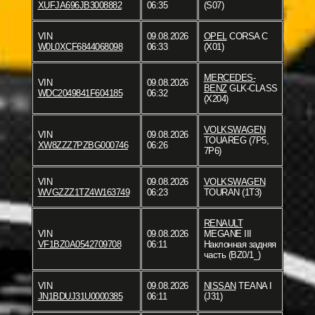
XUFJA696JB3008882
06:35
(S07)
VIN
09.08.2026
OPEL
CORSA C
W0L0XCF6844068098
06:33
(X01)
MERCEDES-
VIN
09.08.2026
BENZ
GLK-CLASS
WDC2049841F604185
06:32
(X204)
VOLKSWAGEN
VIN
09.08.2026
TOUAREG (7P5,
XW8ZZZ7PZBG000746
06:26
7P6)
VIN
09.08.2026
VOLKSWAGEN
WVGZZZ1TZ4W163749
06:23
TOURAN (1T3)
RENAULT
VIN
09.08.2026
MEGANE III
VF1BZ0A0542709708
06:11
Наклонная задняя
часть (BZ0/1_)
VIN
09.08.2026
NISSAN
TEANA I
JN1BDUJ31U0000385
06:11
(J31)