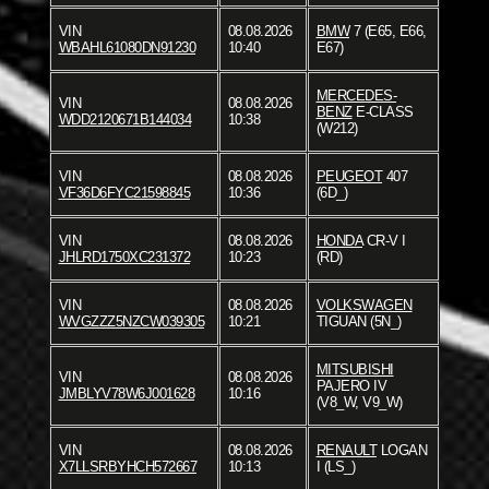
VIN
08.08.2026
BMW
7 (E65, E66,
WBAHL61080DN91230
10:40
E67)
MERCEDES-
VIN
08.08.2026
BENZ
E-CLASS
WDD2120671B144034
10:38
(W212)
VIN
08.08.2026
PEUGEOT
407
VF36D6FYC21598845
10:36
(6D_)
VIN
08.08.2026
HONDA
CR-V I
JHLRD1750XC231372
10:23
(RD)
VIN
08.08.2026
VOLKSWAGEN
WVGZZZ5NZCW039305
10:21
TIGUAN (5N_)
MITSUBISHI
VIN
08.08.2026
PAJERO IV
JMBLYV78W6J001628
10:16
(V8_W, V9_W)
VIN
08.08.2026
RENAULT
LOGAN
X7LLSRBYHCH572667
10:13
I (LS_)