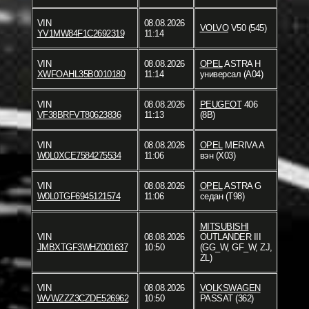
VIN
08.08.2026
VOLVO
V50 (545)
YV1MW84F1C2692319
11:14
VIN
08.08.2026
OPEL
ASTRA H
XWFOAHL35B0010180
11:14
универсал (A04)
VIN
08.08.2026
PEUGEOT
406
VF38BRFVT80623836
11:13
(8B)
VIN
08.08.2026
OPEL
MERIVA A
W0L0XCE7584275534
11:06
вэн (X03)
VIN
08.08.2026
OPEL
ASTRA G
W0L0TGF6945121574
11:06
седан (T98)
MITSUBISHI
VIN
08.08.2026
OUTLANDER III
JMBXTGF3WHZ001637
10:50
(GG_W, GF_W, ZJ,
ZL)
VIN
08.08.2026
VOLKSWAGEN
WVWZZZ3CZDE526962
10:50
PASSAT (362)