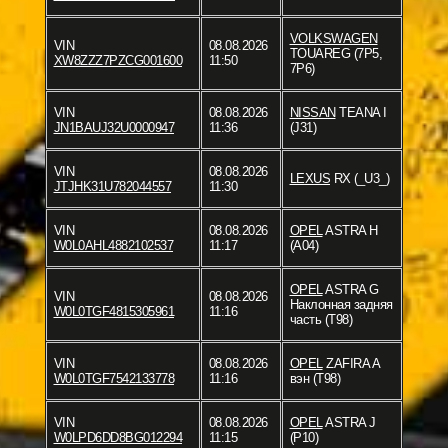
VOLKSWAGEN
VIN
08.08.2026
TOUAREG (7P5,
XW8ZZZ7PZCG001600
11:50
7P6)
VIN
08.08.2026
NISSAN
TEANA I
JN1BAUJ32U0000947
11:36
(J31)
VIN
08.08.2026
LEXUS
RX (_U3_)
JTJHK31U782044557
11:30
VIN
08.08.2026
OPEL
ASTRA H
W0L0AHL4882102537
11:17
(A04)
OPEL
ASTRA G
VIN
08.08.2026
Наклонная задняя
W0L0TGF4815305961
11:16
часть (T98)
VIN
08.08.2026
OPEL
ZAFIRA A
W0L0TGF7542133778
11:16
вэн (T98)
VIN
08.08.2026
OPEL
ASTRA J
W0LPD6DD8BG012294
11:15
(P10)