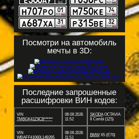
Посмотри на автомобиль
мечты в 3D:
Последние запрошенные
расшифровки ВИН кодов:
VIN
08.08.2026
SKODA
OCTAVIA
TMBGK41Z9CB******
11:52
II Combi (1Z5)
VIN
08.08.2026
BMW
X5 (E70)
WBAFF41060L149295
11:51