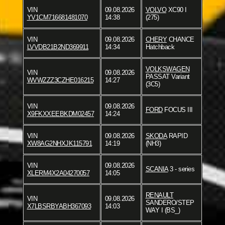
VIN
09.08.2026
VOLVO
XC90 I
YV1CM716681481070
14:38
(275)
VIN
09.08.2026
CHERY
CHANCE
LVVDB21B2ND369911
14:34
Hatchback
VOLKSWAGEN
VIN
09.08.2026
PASSAT Variant
WVWZZZ3CZHE016215
14:27
(3C5)
VIN
09.08.2026
FORD
FOCUS III
X9FKXXEEBKDM02457
14:24
VIN
09.08.2026
SKODA
RAPID
XW8AG2NHXJK115791
14:19
(NH3)
VIN
09.08.2026
SCANIA
3 - series
XLERM4X2A04270057
14:05
RENAULT
VIN
09.08.2026
SANDERO/STEP
X7LBSRBYABH367093
14:03
WAY I (BS_)