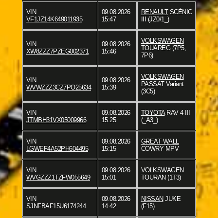
VIN
09.08.2026
RENAULT
SCÉNIC
VF1JZ14K649011935
15:47
III (JZ0/1_)
VOLKSWAGEN
VIN
09.08.2026
TOUAREG (7P5,
XW8ZZZ7PZEG002371
15:46
7P6)
VOLKSWAGEN
VIN
09.08.2026
PASSAT Variant
WVWZZZ3CZ7PO25634
15:39
(3C5)
VIN
09.08.2026
TOYOTA
RAV 4 III
JTMBH31VX05009966
15:25
(_A3_)
VIN
09.08.2026
GREAT WALL
LGWEF4A52PH604495
15:15
COWRY MPV
VIN
09.08.2026
VOLKSWAGEN
WVGZZZ1TZFW055649
15:01
TOURAN (1T3)
VIN
09.08.2026
NISSAN
JUKE
SJNFBAF15U6174244
14:42
(F15)