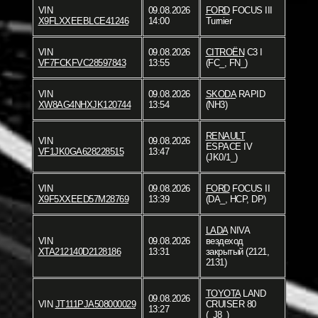
VIN
09.08.2026
FORD
FOCUS III
X9FLXXEEBLCE41246
14:00
Turnier
VIN
09.08.2026
CITROËN
C3 I
VF7FCKFVC28597843
13:55
(FC_, FN_)
VIN
09.08.2026
SKODA
RAPID
XW8AG4NHXJK120744
13:54
(NH3)
RENAULT
VIN
09.08.2026
ESPACE IV
VF1JK0GA628228515
13:47
(JK0/1_)
VIN
09.08.2026
FORD
FOCUS II
X9F5XXEED57M28769
13:39
(DA_, HCP, DP)
LADA
NIVA
VIN
09.08.2026
вездеход
XTA212140D2128186
13:31
закрытый (2121,
2131)
TOYOTA
LAND
09.08.2026
VIN
JT111PJA508000029
CRUISER 80
13:27
(_J8_)