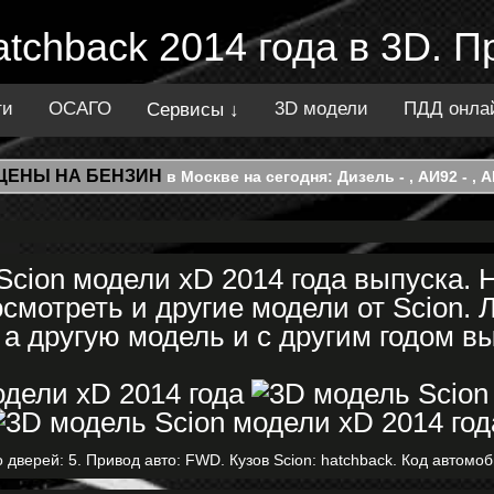
atchback 2014 года в 3D. 
ти
ОСАГО
3D модели
ПДД онла
Сервисы ↓
ЦЕНЫ НА БЕНЗИН
в Москве на сегодня: Дизель - , АИ92 - , АИ
cion модели xD 2014 года выпуска.
смотреть и другие модели от Scion.
 а другую модель и с другим годом в
 дверей: 5. Привод авто: FWD. Кузов Scion: hatchback. Код автомоб