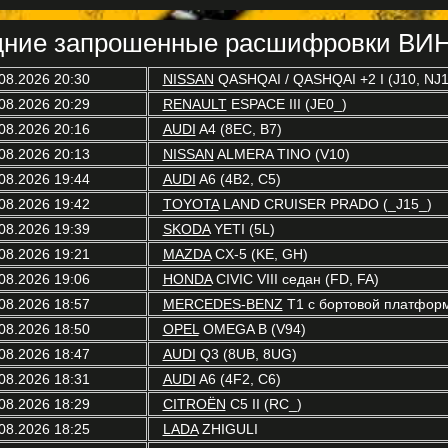
ние запрошенные расшифровки ВИН
08.2026 20:30
NISSAN
QASHQAI / QASHQAI +2 I (J10, NJ1
08.2026 20:29
RENAULT
ESPACE III (JE0_)
08.2026 20:16
AUDI
A4 (8EC, B7)
08.2026 20:13
NISSAN
ALMERA TINO (V10)
08.2026 19:44
AUDI
A6 (4B2, C5)
08.2026 19:42
TOYOTA
LAND CRUISER PRADO (_J15_)
08.2026 19:39
SKODA
YETI (5L)
08.2026 19:21
MAZDA
CX-5 (KE, GH)
08.2026 19:06
HONDA
CIVIC VIII седан (FD, FA)
08.2026 18:57
MERCEDES-BENZ
T1 c бортовой платформ
08.2026 18:50
OPEL
OMEGA B (V94)
08.2026 18:47
AUDI
Q3 (8UB, 8UG)
08.2026 18:31
AUDI
A6 (4F2, C6)
08.2026 18:29
CITROËN
C5 II (RC_)
08.2026 18:25
LADA
ZHIGULI