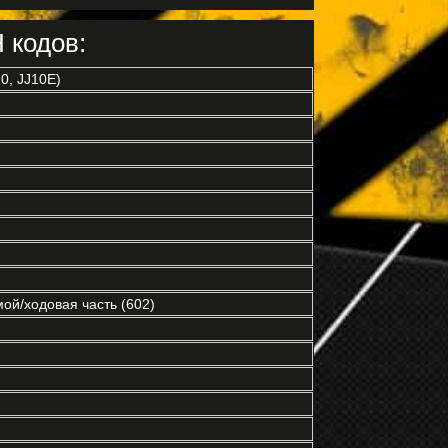
 кодов:
0, JJ10E)
ой/ходовая часть (602)