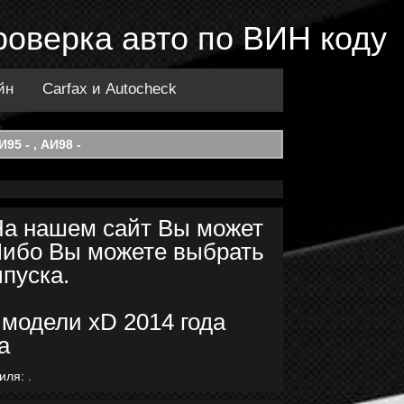
Проверка авто по ВИН коду
йн
Carfax и Autocheck
95 - , АИ98 -
 На нашем сайт Вы может
 Либо Вы можете выбрать
ыпуска.
иля: .