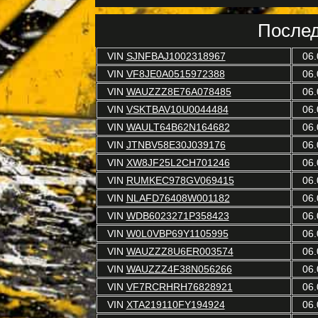
Послед
VIN
SJNFBAJ1002318967
06.
VIN
VF8JE0A0515972388
06.
VIN
WAUZZZ8E76A078485
06.
VIN
VSKTBAV10U0044484
06.
VIN
WAULT64B62N164682
06.
VIN
JTNBV58E30J039176
06.
VIN
XW8JF25L2CH701246
06.
VIN
RUMKEC978GV069415
06.
VIN
NLAFD76408W001182
06.
VIN
WDB6023271P358423
06.
VIN
W0L0VBP69Y1105995
06.
VIN
WAUZZZ8U6ER003574
06.
VIN
WAUZZZ4F38N056266
06.
VIN
VF7RCRHRH76828921
06.
VIN
XTA219110FY194924
06.