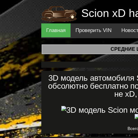
Scion xD h
Главная
Проверить VIN
Новос
СРЕДНИЕ 
3D модель автомобиля S
обсолютно бесплатно по
не xD,
Всего