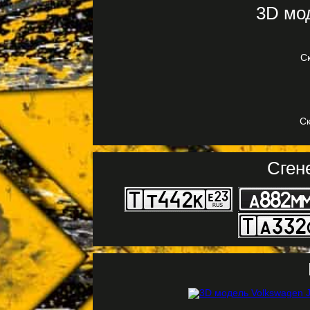
3D мо
С
Ск
Сген