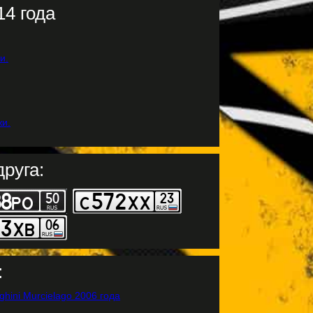
4 года
руга:
: