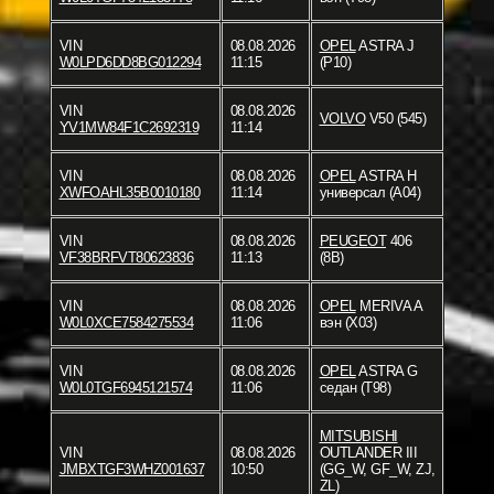
VIN
08.08.2026
OPEL
ASTRA J
W0LPD6DD8BG012294
11:15
(P10)
VIN
08.08.2026
VOLVO
V50 (545)
YV1MW84F1C2692319
11:14
VIN
08.08.2026
OPEL
ASTRA H
XWFOAHL35B0010180
11:14
универсал (A04)
VIN
08.08.2026
PEUGEOT
406
VF38BRFVT80623836
11:13
(8B)
VIN
08.08.2026
OPEL
MERIVA A
W0L0XCE7584275534
11:06
вэн (X03)
VIN
08.08.2026
OPEL
ASTRA G
W0L0TGF6945121574
11:06
седан (T98)
MITSUBISHI
VIN
08.08.2026
OUTLANDER III
JMBXTGF3WHZ001637
10:50
(GG_W, GF_W, ZJ,
ZL)