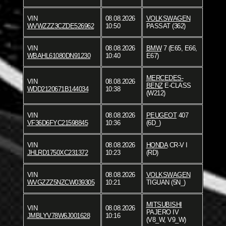
VIN
08.08.2026
VOLKSWAGEN
WVWZZZ3CZDE526962
10:50
PASSAT (362)
VIN
08.08.2026
BMW
7 (E65, E66,
WBAHL61080DN91230
10:40
E67)
MERCEDES-
VIN
08.08.2026
BENZ
E-CLASS
WDD2120671B144034
10:38
(W212)
VIN
08.08.2026
PEUGEOT
407
VF36D6FYC21598845
10:36
(6D_)
VIN
08.08.2026
HONDA
CR-V I
JHLRD1750XC231372
10:23
(RD)
VIN
08.08.2026
VOLKSWAGEN
WVGZZZ5NZCW039305
10:21
TIGUAN (5N_)
MITSUBISHI
VIN
08.08.2026
PAJERO IV
JMBLYV78W6J001628
10:16
(V8_W, V9_W)