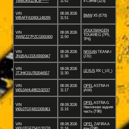
TMBGK41Z9CB******
11:52
II Combi (1Z5)
VIN
08.08.2026
BMW
X5 (E70)
WBAFF41060L149295
11:51
VOLKSWAGEN
VIN
08.08.2026
TOUAREG (7P5,
XW8ZZZ7PZCG001600
11:50
7P6)
VIN
08.08.2026
NISSAN
TEANA I
JN1BAUJ32U0000947
11:36
(J31)
VIN
08.08.2026
LEXUS
RX (_U3_)
JTJHK31U782044557
11:30
VIN
08.08.2026
OPEL
ASTRA H
W0L0AHL4882102537
11:17
(A04)
OPEL
ASTRA G
VIN
08.08.2026
Наклонная задняя
W0L0TGF4815305961
11:16
часть (T98)
VIN
08.08.2026
OPEL
ZAFIRA A
W0L0TGF7542133778
11:16
вэн (T98)