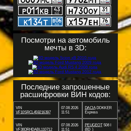
Посмотри на автомобиль
мечты в 3D:
Последние запрошенные
расшифровки ВИН кодов:
VIN
07.08.2026
DACIA
DOKKER
VF10SRCL459216397
11:51
Express
VIN
07.08.2026
PEUGEOT
508 I
VF38DRHDABL110712
11:51
(8D_)