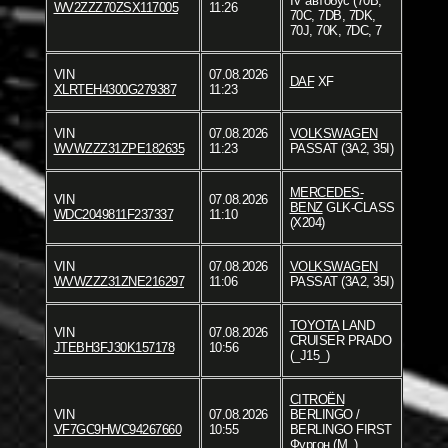
IV автобус (70B,
WV2ZZZ70ZSX117005
11:26
70C, 7DB, 7DK,
70J, 70K, 7DC, 7
VIN
07.08.2026
DAF
XF
XLRTEH4300G279387
11:23
VIN
07.08.2026
VOLKSWAGEN
WVWZZZ31ZPE182635
11:23
PASSAT (3A2, 35I)
MERCEDES-
VIN
07.08.2026
BENZ
GLK-CLASS
WDC2049811F237337
11:10
(X204)
VIN
07.08.2026
VOLKSWAGEN
WVWZZZ31ZNE216297
11:06
PASSAT (3A2, 35I)
TOYOTA
LAND
VIN
07.08.2026
CRUISER PRADO
JTEBH3FJ30K157178
10:56
(_J15_)
CITROËN
VIN
07.08.2026
BERLINGO /
VF7GC9HWC94267660
10:55
BERLINGO FIRST
Фургон (M_)