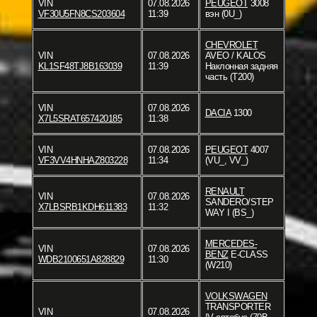
VIN
07.08.2026
PEUGEOT
3008
VF30U5FN8CS203604
11:39
вэн (0U_)
CHEVROLET
VIN
07.08.2026
AVEO / KALOS
KL1SF48TJ8B163039
11:39
Наклонная задняя
часть (T200)
VIN
07.08.2026
DACIA
1300
X7L5SRAT657420185
11:38
VIN
07.08.2026
PEUGEOT
4007
VF3VV4HNHAZ803228
11:34
(VU_, VV_)
RENAULT
VIN
07.08.2026
SANDERO/STEP
X7LBSRB1KDH611383
11:32
WAY I (BS_)
MERCEDES-
VIN
07.08.2026
BENZ
E-CLASS
WDB2100651A828829
11:30
(W210)
VOLKSWAGEN
TRANSPORTER
VIN
07.08.2026