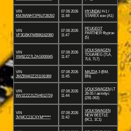
VIN
07.08.2026
HYUNDAI
H-1 /
KMJWWH7JP6U728292
11:48
STAREX вэн (A1)
PEUGEOT
VIN
07.08.2026
PARTNER Фургон
VF3GBKFWB96162080
11:47
(5)
VOLKSWAGEN
VIN
07.08.2026
TOUAREG (7LA,
XW8ZZZ7LZAG000045
11:47
7L6, 7L7)
VIN
07.08.2026
MAZDA
3 (BM,
JMZBM42Z231191088
11:45
BN)
VOLKSWAGEN
LT
VIN
07.08.2026
28-35 I автобус
WV2ZZZ21ZSH012729
11:44
(281-363)
VOLKSWAGEN
VIN
07.08.2026
NEW BEETLE
3VWCC21CXYM******
11:42
(9C1, 1C1)