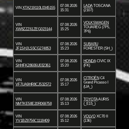
07.08.2026
LADA
TOSCANA
VIN
XTA219110L0345155
15:31
(2107)
VOLKSWAGEN
VIN
07.08.2026
TOUAREG (7P5,
XW8ZZZ61ZEG023144
15:25
7P6)
VIN
07.08.2026
SUBARU
JF1SHJLS5CG274853
15:23
FORESTER (SH_)
VIN
07.08.2026
HONDA
CIVIC IX
SHHFK28606U032361
15:20
(FK)
CITROËN
C4
VIN
07.08.2026
Grand Picasso I
VF7UA9HR8CJ532572
15:17
(UA_)
VIN
07.08.2026
TOYOTA
AURIS
NMTKE58E20R069758
15:13
(_E15_)
VIN
07.08.2026
VOLVO
XC70 II
YV1BZ8756C1118409
15:12
(136)