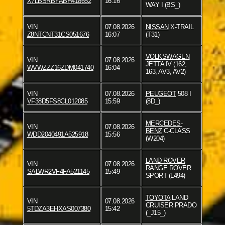
X7LBSRBYABH418652
16:16
WAY I (BS_)
VIN
07.08.2026
NISSAN
X-TRAIL
Z8NTCNT31CS051676
16:07
(T31)
VOLKSWAGEN
VIN
07.08.2026
JETTA IV (162,
WVWZZZ16ZDM041740
16:04
163, AV3, AV2)
VIN
07.08.2026
PEUGEOT
508 I
VF38D5FS8CL012085
15:59
(8D_)
MERCEDES-
VIN
07.08.2026
BENZ
C-CLASS
WDD2040491A525918
15:56
(W204)
LAND ROVER
VIN
07.08.2026
RANGE ROVER
SALWR2VF4FA521145
15:49
SPORT (L494)
TOYOTA
LAND
VIN
07.08.2026
CRUISER PRADO
5TDZA3EHXAS007380
15:42
(_J15_)