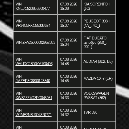
VIN
07.08.2026
KIA
SORENTO I
KNEJC523855500477
15:08
(JC)
VIN
07.08.2026
PEUGEOT
308 I
VF34C5FXC55338624
15:07
(4A_, 4C_)
FIAT
DUCATO
07.08.2026
VIN
ZFA25000002952883
автобус (250_,
15:04
290_)
VIN
07.08.2026
AUDI
A4 (8D2, B5)
WAUDC28D0YA190493
14:48
VIN
07.08.2026
MAZDA
CX-7 (ER)
JMZER893800123840
14:45
VIN
07.08.2026
VOLKSWAGEN
XW8ZZZ4G3FG045981
14:33
PASSAT (362)
VIN
07.08.2026
TVR
390
WJME2NSJ004320771
14:32
VIN
07.08.2026