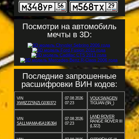
Посмотри на автомобиль
мечты в 3D:
Последние запрошенные
расшифровки ВИН кодов:
VIN
07.08.2026
VOLKSWAGEN
XW8ZZZ5NZLG030372
07:23
TIGUAN (5N_)
LAND ROVER
VIN
07.08.2026
RANGE ROVER III
SALLMAMA45A195394
07:23
(L322)