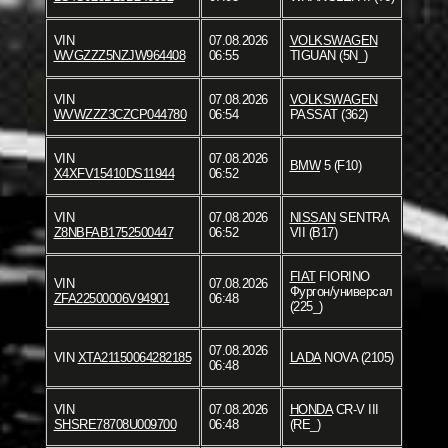
VIN
07.08.2026
VOLKSWAGEN
WVGZZZ5NZJW964408
06:55
TIGUAN (5N_)
VIN
07.08.2026
VOLKSWAGEN
WVWZZZ3CZCP044780
06:54
PASSAT (362)
VIN
07.08.2026
BMW
5 (F10)
X4XFV15410DS11944
06:52
VIN
07.08.2026
NISSAN
SENTRA
Z8NBFAB1752500447
06:52
VII (B17)
FIAT
FIORINO
VIN
07.08.2026
Фургон/универсал
ZFA22500006V94901
06:48
(225_)
07.08.2026
VIN
XTA21150064282185
LADA
NOVA (2105)
06:48
VIN
07.08.2026
HONDA
CR-V III
SHSRE78708U009700
06:48
(RE_)