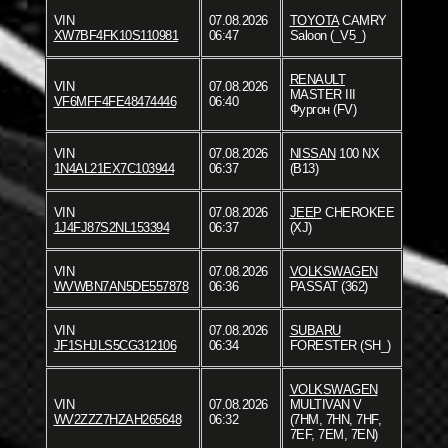
VIN
07.08.2026
TOYOTA
CAMRY
XW7BF4FK10S110981
06:47
Saloon (_V5_)
RENAULT
VIN
07.08.2026
MASTER III
VF6MFF4FE48474446
06:40
Фургон (FV)
VIN
07.08.2026
NISSAN
100 NX
1N4AL21EX7C103944
06:37
(B13)
VIN
07.08.2026
JEEP
CHEROKEE
1J4FJ87S2NL153394
06:37
(XJ)
VIN
07.08.2026
VOLKSWAGEN
WVWBN7AN5DE557878
06:36
PASSAT (362)
VIN
07.08.2026
SUBARU
JF1SHJLS5CG312106
06:34
FORESTER (SH_)
VOLKSWAGEN
VIN
07.08.2026
MULTIVAN V
WV2ZZZ7HZAH265648
06:32
(7HM, 7HN, 7HF,
7EF, 7EM, 7EN)