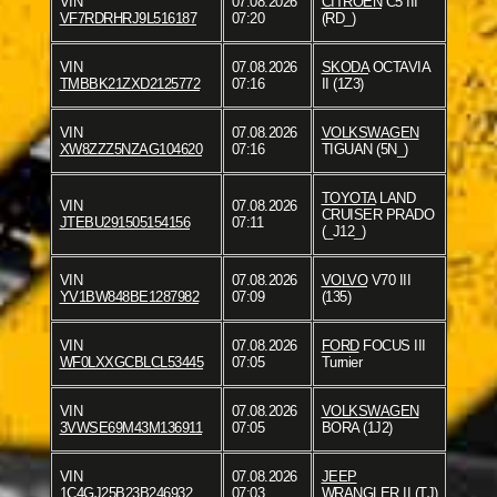
VIN
07.08.2026
CITROËN
C5 III
VF7RDRHRJ9L516187
07:20
(RD_)
VIN
07.08.2026
SKODA
OCTAVIA
TMBBK21ZXD2125772
07:16
II (1Z3)
VIN
07.08.2026
VOLKSWAGEN
XW8ZZZ5NZAG104620
07:16
TIGUAN (5N_)
TOYOTA
LAND
VIN
07.08.2026
CRUISER PRADO
JTEBU291505154156
07:11
(_J12_)
VIN
07.08.2026
VOLVO
V70 III
YV1BW848BE1287982
07:09
(135)
VIN
07.08.2026
FORD
FOCUS III
WF0LXXGCBLCL53445
07:05
Turnier
VIN
07.08.2026
VOLKSWAGEN
3VWSE69M43M136911
07:05
BORA (1J2)
VIN
07.08.2026
JEEP
1C4GJ25B23B246932
07:03
WRANGLER II (TJ)