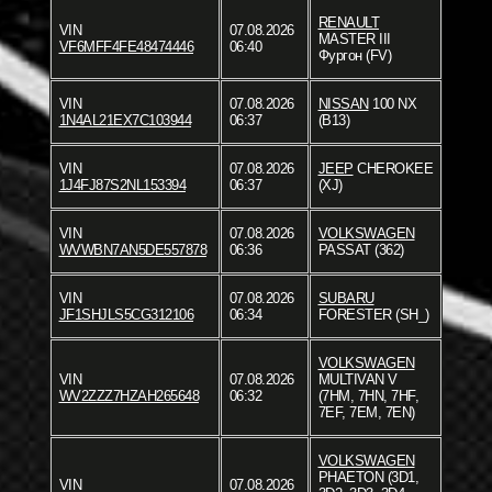
RENAULT
VIN
07.08.2026
MASTER III
VF6MFF4FE48474446
06:40
Фургон (FV)
VIN
07.08.2026
NISSAN
100 NX
1N4AL21EX7C103944
06:37
(B13)
VIN
07.08.2026
JEEP
CHEROKEE
1J4FJ87S2NL153394
06:37
(XJ)
VIN
07.08.2026
VOLKSWAGEN
WVWBN7AN5DE557878
06:36
PASSAT (362)
VIN
07.08.2026
SUBARU
JF1SHJLS5CG312106
06:34
FORESTER (SH_)
VOLKSWAGEN
VIN
07.08.2026
MULTIVAN V
WV2ZZZ7HZAH265648
06:32
(7HM, 7HN, 7HF,
7EF, 7EM, 7EN)
VOLKSWAGEN
PHAETON (3D1,
VIN
07.08.2026