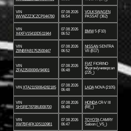
VIN
07.08.2026
VOLKSWAGEN
WVWZZZ3CZCP044780
06:54
PASSAT (362)
VIN
07.08.2026
BMW
5 (F10)
X4XFV15410DS11944
06:52
VIN
07.08.2026
NISSAN
SENTRA
Z8NBFAB1752500447
06:52
VII (B17)
FIAT
FIORINO
VIN
07.08.2026
Фургон/универсал
ZFA22500006V94901
06:48
(225_)
07.08.2026
VIN
XTA21150064282185
LADA
NOVA (2105)
06:48
VIN
07.08.2026
HONDA
CR-V III
SHSRE78708U009700
06:48
(RE_)
VIN
07.08.2026
TOYOTA
CAMRY
XW7BF4FK10S110981
06:47
Saloon (_V5_)