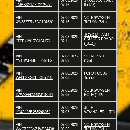
VIN
07.08.2026
SKODA
OCTAVIA
TMBBK21ZXD2125772
07:16
II (1Z3)
VIN
07.08.2026
VOLKSWAGEN
XW8ZZZ5NZAG104620
07:16
TIGUAN (5N_)
TOYOTA
LAND
VIN
07.08.2026
CRUISER PRADO
JTEBU291505154156
07:11
(_J12_)
VIN
07.08.2026
VOLVO
V70 III
YV1BW848BE1287982
07:09
(135)
VIN
07.08.2026
FORD
FOCUS III
WF0LXXGCBLCL53445
07:05
Turnier
VIN
07.08.2026
VOLKSWAGEN
3VWSE69M43M136911
07:05
BORA (1J2)
VIN
07.08.2026
JEEP
1C4GJ25B23B246932
07:03
WRANGLER II (TJ)
VIN
07.08.2026
VOLKSWAGEN
WVGZZZ5NZJW964408
06:55
TIGUAN (5N_)