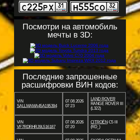
Посмотри на автомобиль
мечты в 3D:
Последние запрошенные
расшифровки ВИН кодов:
LAND ROVER
VIN
07.08.2026
RANGE ROVER III
SALLMAMA45A195394
07:23
(L322)
VIN
07.08.2026
CITROËN
C5 III
VF7RDRHRJ9L516187
07:20
(RD_)