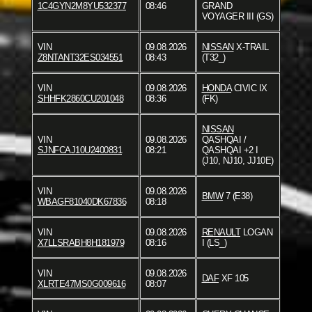
1C4GYN2M8YU532377
08:46
GRAND
VOYAGER III (GS)
VIN
09.08.2026
NISSAN
X-TRAIL
Z8NTANT32ES034551
08:43
(T32_)
VIN
09.08.2026
HONDA
CIVIC IX
SHHFK2860CU201048
08:36
(FK)
NISSAN
VIN
09.08.2026
QASHQAI /
SJNFCAJ10U2400831
08:21
QASHQAI +2 I
(J10, NJ10, JJ10E)
VIN
09.08.2026
BMW
7 (E38)
WBAGF81040DK67836
08:18
VIN
09.08.2026
RENAULT
LOGAN
X7LLSRABH8H181979
08:16
I (LS_)
VIN
09.08.2026
DAF
XF 105
XLRTE47MS0G009616
08:07