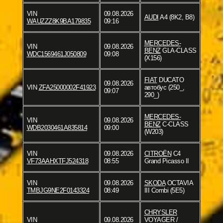
VIN
09.08.2026
AUDI
A4 (8K2, B8)
WAUZZZ8K9BA179835
09:16
MERCEDES-
VIN
09.08.2026
BENZ
GLA-CLASS
WDC1569461J050809
09:08
(X156)
FIAT
DUCATO
09.08.2026
VIN
ZFA25000002F41923
автобус (250_,
09:07
290_)
MERCEDES-
VIN
09.08.2026
BENZ
C-CLASS
WDB2030461A835814
09:00
(W203)
VIN
09.08.2026
CITROËN
C4
VF73AAHXTFJ524318
08:55
Grand Picasso II
VIN
09.08.2026
SKODA
OCTAVIA
TMBJG9NE2F0143324
08:49
III Combi (5E5)
CHRYSLER
VIN
09.08.2026
VOYAGER /