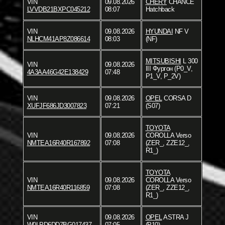
VIN
09.08.2026
CHERY
CHANCE
LVVDB21BXPC045212
08:07
Hatchback
VIN
09.08.2026
HYUNDAI
NF V
NLHCM41AP8Z086614
08:03
(NF)
MITSUBISHI
L 300
VIN
09.08.2026
III Фургон (P0_V,
4A3AA46G42E138429
07:48
P1_V, P_2V)
VIN
09.08.2026
OPEL
CORSA D
XUFJF686JD3007823
07:21
(S07)
TOYOTA
VIN
09.08.2026
COROLLA Verso
NMTEA16R40R167892
07:08
(ZER_, ZZE12_,
R1_)
TOYOTA
VIN
09.08.2026
COROLLA Verso
NMTEA16R40R116859
07:08
(ZER_, ZZE12_,
R1_)
VIN
09.08.2026
OPEL
ASTRA J
W0LPD6DD7BG017437
07:05
(P10)