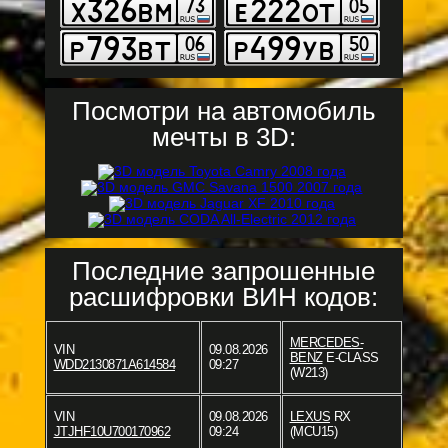
Посмотри на автомобиль
мечты в 3D:
Последние запрошенные
расшифровки ВИН кодов:
MERCEDES-
VIN
09.08.2026
BENZ
E-CLASS
WDD2130871A614584
09:27
(W213)
VIN
09.08.2026
LEXUS
RX
JTJHF10U700170962
09:24
(MCU15)