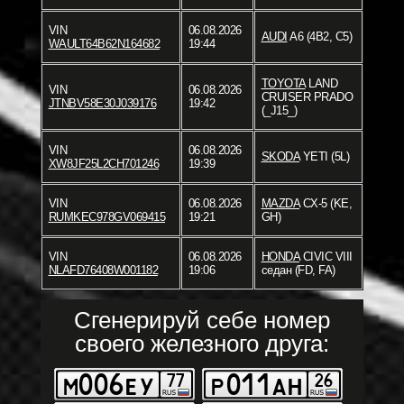
VIN
06.08.2026
AUDI
A6 (4B2, C5)
WAULT64B62N164682
19:44
TOYOTA
LAND
VIN
06.08.2026
CRUISER PRADO
JTNBV58E30J039176
19:42
(_J15_)
VIN
06.08.2026
SKODA
YETI (5L)
XW8JF25L2CH701246
19:39
VIN
06.08.2026
MAZDA
CX-5 (KE,
RUMKEC978GV069415
19:21
GH)
VIN
06.08.2026
HONDA
CIVIC VIII
NLAFD76408W001182
19:06
седан (FD, FA)
Сгенерируй себе номер
своего железного друга: