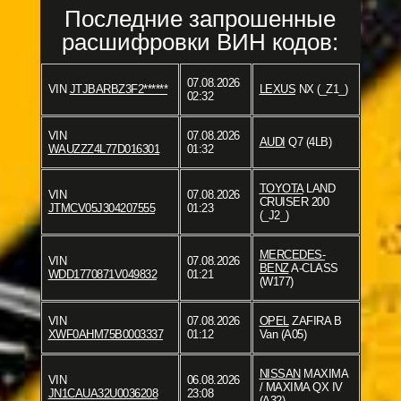
Последние запрошенные
расшифровки ВИН кодов:
07.08.2026
VIN
JTJBARBZ3F2******
LEXUS
NX (_Z1_)
02:32
VIN
07.08.2026
AUDI
Q7 (4LB)
WAUZZZ4L77D016301
01:32
TOYOTA
LAND
VIN
07.08.2026
CRUISER 200
JTMCV05J304207555
01:23
(_J2_)
MERCEDES-
VIN
07.08.2026
BENZ
A-CLASS
WDD1770871V049832
01:21
(W177)
VIN
07.08.2026
OPEL
ZAFIRA B
XWF0AHM75B0003337
01:12
Van (A05)
NISSAN
MAXIMA
VIN
06.08.2026
/ MAXIMA QX IV
JN1CAUA32U0036208
23:08
(A32)