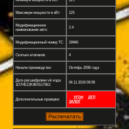
Максимум мощности в кВт:
125
Модификационное
2.4
наименование авто:
Модификационный номер ТС:
19946
Сколько клапанов:
4
Начали производство:
Октябрь 2006 года
Дата расшифровки vin кода
04.11.2019 08:09
1D7HE22K86S517662:
УГОН
ДТП
Дополнительные проверки:
ЗАЛОГ