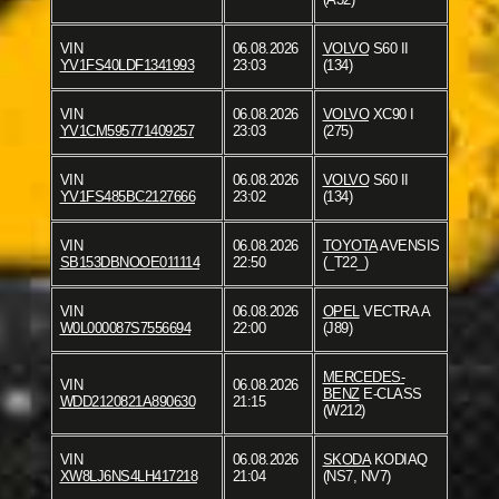
VIN
06.08.2026
VOLVO
S60 II
YV1FS40LDF1341993
23:03
(134)
VIN
06.08.2026
VOLVO
XC90 I
YV1CM595771409257
23:03
(275)
VIN
06.08.2026
VOLVO
S60 II
YV1FS485BC2127666
23:02
(134)
VIN
06.08.2026
TOYOTA
AVENSIS
SB153DBNOOE011114
22:50
(_T22_)
VIN
06.08.2026
OPEL
VECTRA A
W0L000087S7556694
22:00
(J89)
MERCEDES-
VIN
06.08.2026
BENZ
E-CLASS
WDD2120821A890630
21:15
(W212)
VIN
06.08.2026
SKODA
KODIAQ
XW8LJ6NS4LH417218
21:04
(NS7, NV7)