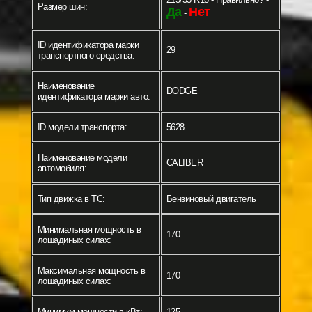
Размер шин:
Да
Нет
-
ID идентификатора марки
29
транспортного средства:
Наименование
DODGE
идентификатора марки авто:
ID модели транспорта:
5628
Наименование модели
CALIBER
автомобиля:
Тип движка в ТС:
Бензиновый двигатель
Минимальная мощность в
170
лошадиных силах:
Максимальная мощность в
170
лошадиных силах:
Минимум мощности в кВт:
125