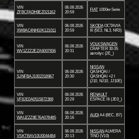
VIN
06.08.2026
FIAT
1000er-Serie
ZFBCFADH9EZ021162
20:59
VIN
06.08.2026
SKODA
OCTAVIA
XW8AC4NH0JK121011
20:59
III (5E3, NL3, NR3)
VOLKSWAGEN
VIN
06.08.2026
CRAFTER 30-35
WV1ZZZ2EZA6007836
20:31
автобус (2E_)
NISSAN
VIN
06.08.2026
QASHQAI /
SJNFBAJ1002318967
20:30
QASHQAI +2 I
(J10, NJ10, JJ10E)
VIN
06.08.2026
RENAULT
VF8JE0A0515972388
20:29
ESPACE III (JE0_)
VIN
06.08.2026
AUDI
A4 (8EC, B7)
WAUZZZ8E76A078485
20:16
VIN
06.08.2026
NISSAN
ALMERA
VSKTBAV10U0044484
20:13
TINO (V10)