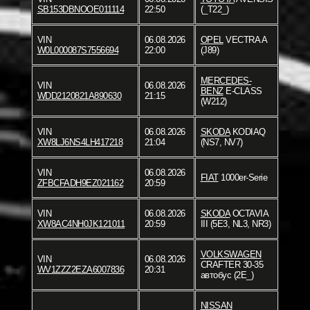
SB153DBNOOE011114
22:50
(_T22_)
VIN
06.08.2026
OPEL
VECTRA A
W0L000087S7556694
22:00
(J89)
MERCEDES-
VIN
06.08.2026
BENZ
E-CLASS
WDD2120821A890630
21:15
(W212)
VIN
06.08.2026
SKODA
KODIAQ
XW8LJ6NS4LH417218
21:04
(NS7, NV7)
VIN
06.08.2026
FIAT
1000er-Serie
ZFBCFADH9EZ021162
20:59
VIN
06.08.2026
SKODA
OCTAVIA
XW8AC4NH0JK121011
20:59
III (5E3, NL3, NR3)
VOLKSWAGEN
VIN
06.08.2026
CRAFTER 30-35
WV1ZZZ2EZA6007836
20:31
автобус (2E_)
NISSAN