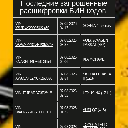
Последние запрошенные
расшифровки ВИН кодов:
VIN
07.08.2026
SCANIA
4 - series
YS2R4X20005322450
04:17
VIN
07.08.2026
VOLKSWAGEN
WVWZZZ3CZBP350745
03:37
PASSAT (362)
VIN
07.08.2026
KIA
MOHAVE
KNAKN814DF5133854
03:06
VIN
07.08.2026
SKODA
OCTAVIA
XW8CA41ZXCK263530
02:54
II (1Z3)
07.08.2026
VIN
JTJBARBZ3F2******
LEXUS
NX (_Z1_)
02:32
VIN
07.08.2026
AUDI
Q7 (4LB)
WAUZZZ4L77D016301
01:32
TOYOTA
LAND
VIN
07.08.2026