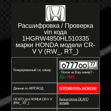
Расшифровка / Проверка
vin кода
1HGRW4850HL510335
марки HONDA модели CR-
V V (RW_, RT_)
Генерированный гос номер:
- Похож на Ваш номер? -
Да
Нет
-
Данные по АВТОКОД:
!!!ПРОВЕРИТЬ ЗАПИСИ!!!
ОСАГО для HONDA CR-V V
Калькулятор ОСАГО
(RW_, RT_):
онлайн