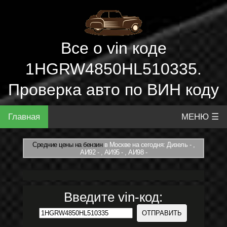
Все о vin коде
1HGRW4850HL510335.
Проверка авто по ВИН коду
Главная
МЕНЮ ☰
Средние цены на бензин
в Москве на сегодня: Дизель - ,
АИ92 - , АИ95 - , АИ98 -
Введите vin-код: