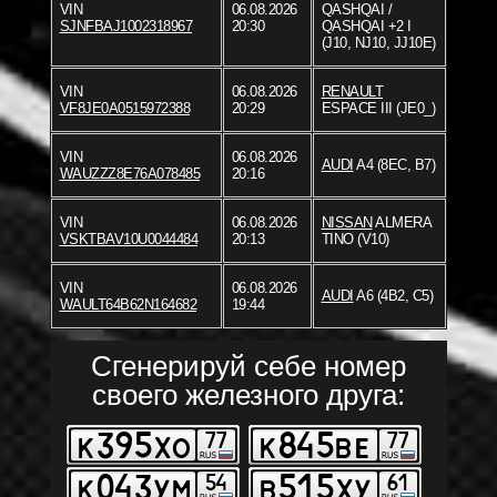
VIN
06.08.2026
QASHQAI /
SJNFBAJ1002318967
20:30
QASHQAI +2 I
(J10, NJ10, JJ10E)
VIN
06.08.2026
RENAULT
VF8JE0A0515972388
20:29
ESPACE III (JE0_)
VIN
06.08.2026
AUDI
A4 (8EC, B7)
WAUZZZ8E76A078485
20:16
VIN
06.08.2026
NISSAN
ALMERA
VSKTBAV10U0044484
20:13
TINO (V10)
VIN
06.08.2026
AUDI
A6 (4B2, C5)
WAULT64B62N164682
19:44
Сгенерируй себе номер
своего железного друга: