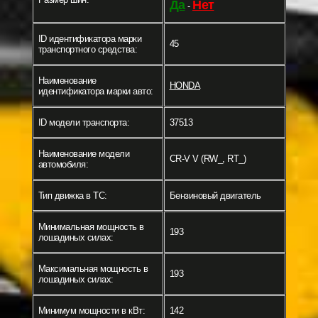
Да
Нет
-
ID идентификатора марки
45
транспортного средства:
Наименование
HONDA
идентификатора марки авто:
ID модели транспорта:
37513
Наименование модели
CR-V V (RW_, RT_)
автомобиля:
Тип движка в ТС:
Бензиновый двигатель
Минимальная мощность в
193
лошадиных силах:
Максимальная мощность в
193
лошадиных силах:
Минимум мощности в кВт:
142