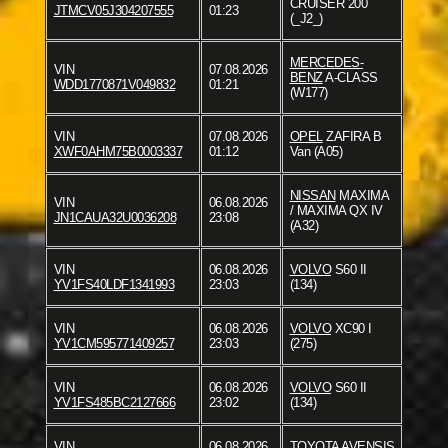
CRUISER 200
JTMCV05J304207555
01:23
(_J2_)
MERCEDES-
VIN
07.08.2026
BENZ
A-CLASS
WDD1770871V049832
01:21
(W177)
VIN
07.08.2026
OPEL
ZAFIRA B
XWF0AHM75B0003337
01:12
Van (A05)
NISSAN
MAXIMA
VIN
06.08.2026
/ MAXIMA QX IV
JN1CAUA32U0036208
23:08
(A32)
VIN
06.08.2026
VOLVO
S60 II
YV1FS40LDF1341993
23:03
(134)
VIN
06.08.2026
VOLVO
XC90 I
YV1CM595771409257
23:03
(275)
VIN
06.08.2026
VOLVO
S60 II
YV1FS485BC2127666
23:02
(134)
VIN
06.08.2026
TOYOTA
AVENSIS