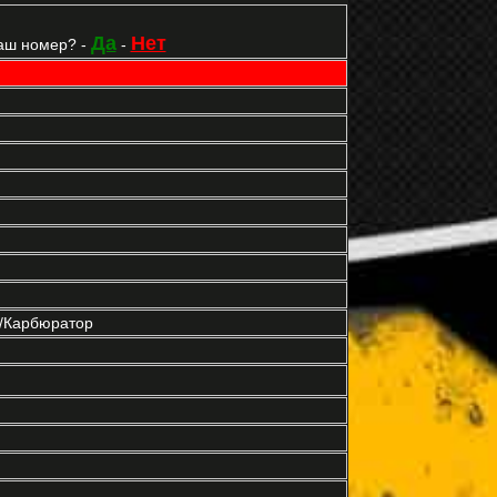
Да
Нет
аш номер? -
-
р/Карбюратор