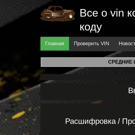
Все о vin
коду
Главная
Проверить VIN
Новос
СРЕДНИЕ 
В
Расшифровка / Про