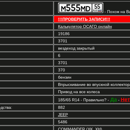
- Похож на В
!!!ПРОВЕРИТЬ ЗАПИСИ!!!
Калькулятор ОСАГО онлайн
19186
3701
вездеход закрытый
6
3701
370
бензин
Впрыскивание во впускной коллекто
Привод на все колеса
Да
Нет
185/65 R14 - Правильно? -
-
дства:
882
JEEP
5486
COMMANDER (XK, XH)