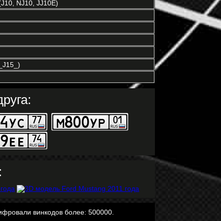
J10, NJ10, JJ10E)
J15_)
руга:
:
ифровали винкодов более: 500000.