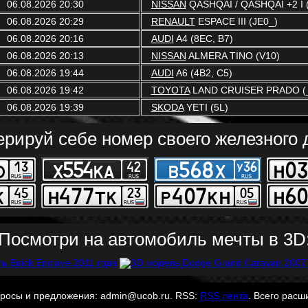
06.08.2026 20:30
NISSAN
QASHQAI / QASHQAI +2 I (
06.08.2026 20:29
RENAULT
ESPACE III (JE0_)
06.08.2026 20:16
AUDI
A4 (8EC, B7)
06.08.2026 20:13
NISSAN
ALMERA TINO (V10)
06.08.2026 19:44
AUDI
A6 (4B2, C5)
06.08.2026 19:42
TOYOTA
LAND CRUISER PRADO (_
06.08.2026 19:39
SKODA
YETI (5L)
ерируй себе номер своего железного д
Посмотри на автомобиль мечты в 3D
просы и предложения: admin@ucob.ru. RSS:
RSS лента
. Всего расш