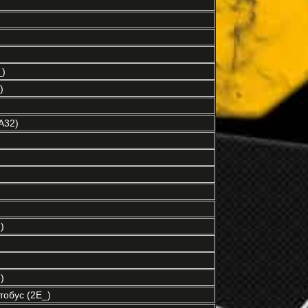
)
)
A32)
)
)
обус (2E_)