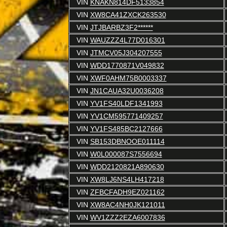
VIN
KNAKN814DF5133854
VIN
XW8CA41ZXCK263530
VIN
JTJBARBZ3F2******
VIN
WAUZZZ4L77D016301
VIN
JTMCV05J304207555
VIN
WDD1770871V049832
VIN
XWF0AHM75B0003337
VIN
JN1CAUA32U0036208
VIN
YV1FS40LDF1341993
VIN
YV1CM595771409257
VIN
YV1FS485BC2127666
VIN
SB153DBNOOE011114
VIN
W0L000087S7556694
VIN
WDD2120821A890630
VIN
XW8LJ6NS4LH417218
VIN
ZFBCFADH9EZ021162
VIN
XW8AC4NH0JK121011
VIN
WV1ZZZ2EZA6007836