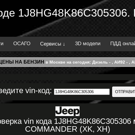
 коде 1J8HG48K86C305306.
ти
ОСАГО
3D модели
ПДД онла
Сервисы ↓
ЦЕНЫ НА БЕНЗИН
в Москве на сегодня: Дизель - , АИ92 - , АИ
ведите vin-код:
верка vin кода 1J8HG48K86C305306
COMMANDER (XK, XH)