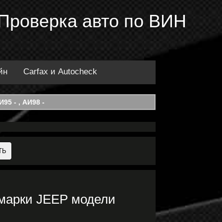
 Проверка авто по ВИН
йн
Carfax и Autocheck
95 - , АИ98 -
 марки JEEP модели