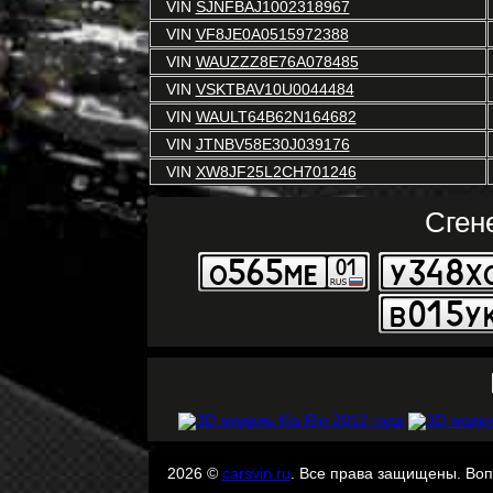
VIN
SJNFBAJ1002318967
VIN
VF8JE0A0515972388
VIN
WAUZZZ8E76A078485
VIN
VSKTBAV10U0044484
VIN
WAULT64B62N164682
VIN
JTNBV58E30J039176
VIN
XW8JF25L2CH701246
Сген
2026 ©
carsvin.ru
. Все права защищены. Во