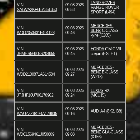
LAND ROVER
VIN
09.08.2026
RANGE ROVER
SALWA2KF6EA351350
09:53
SPORT (L494)
MERCEDES-
VIN
09.08.2026
BENZ
C-CLASS
WDD2053431F494128
09:46
купе (C205)
VIN
09.08.2026
HONDA
CIVIC VII
JHMES56905S204955
09:45
седан (ES, ET)
MERCEDES-
VIN
09.08.2026
BENZ
E-CLASS
WDD2130871A614584
09:27
(W213)
VIN
09.08.2026
LEXUS
RX
JTJHF10U700170962
09:24
(MCU15)
VIN
09.08.2026
AUDI
A4 (8K2, B8)
WAUZZZ8K9BA179835
09:16
MERCEDES-
VIN
09.08.2026
BENZ
GLA-CLASS
WDC1569461J050809
09:08
(X156)