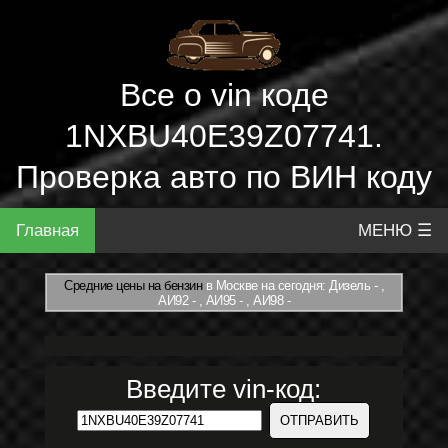
Все о vin коде
1NXBU40E39Z07741.
Проверка авто по ВИН коду
Главная
МЕНЮ ☰
Средние цены на бензин
в Москве на сегодня: Дизель - ,
АИ92 - , АИ95 - , АИ98 -
Введите vin-код: