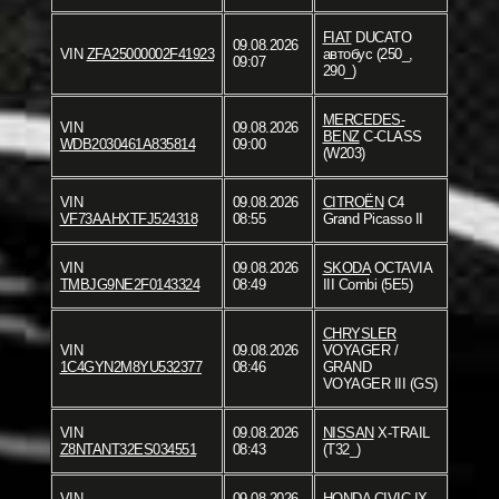
FIAT
DUCATO
09.08.2026
VIN
ZFA25000002F41923
автобус (250_,
09:07
290_)
MERCEDES-
VIN
09.08.2026
BENZ
C-CLASS
WDB2030461A835814
09:00
(W203)
VIN
09.08.2026
CITROËN
C4
VF73AAHXTFJ524318
08:55
Grand Picasso II
VIN
09.08.2026
SKODA
OCTAVIA
TMBJG9NE2F0143324
08:49
III Combi (5E5)
CHRYSLER
VIN
09.08.2026
VOYAGER /
1C4GYN2M8YU532377
08:46
GRAND
VOYAGER III (GS)
VIN
09.08.2026
NISSAN
X-TRAIL
Z8NTANT32ES034551
08:43
(T32_)
VIN
09.08.2026
HONDA
CIVIC IX