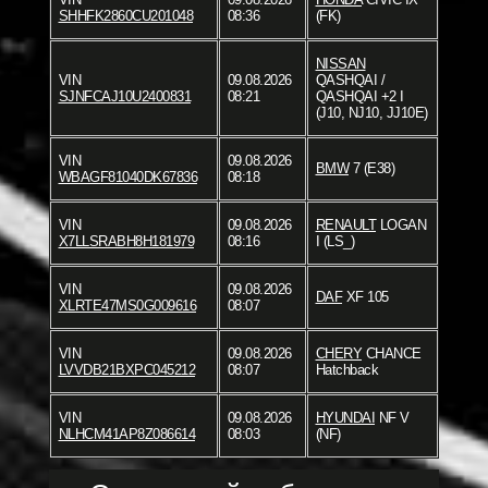
SHHFK2860CU201048
08:36
(FK)
NISSAN
VIN
09.08.2026
QASHQAI /
SJNFCAJ10U2400831
08:21
QASHQAI +2 I
(J10, NJ10, JJ10E)
VIN
09.08.2026
BMW
7 (E38)
WBAGF81040DK67836
08:18
VIN
09.08.2026
RENAULT
LOGAN
X7LLSRABH8H181979
08:16
I (LS_)
VIN
09.08.2026
DAF
XF 105
XLRTE47MS0G009616
08:07
VIN
09.08.2026
CHERY
CHANCE
LVVDB21BXPC045212
08:07
Hatchback
VIN
09.08.2026
HYUNDAI
NF V
NLHCM41AP8Z086614
08:03
(NF)