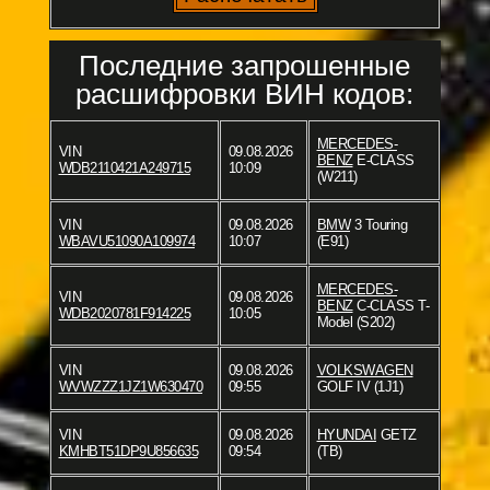
Последние запрошенные
расшифровки ВИН кодов:
MERCEDES-
VIN
09.08.2026
BENZ
E-CLASS
WDB2110421A249715
10:09
(W211)
VIN
09.08.2026
BMW
3 Touring
WBAVU51090A109974
10:07
(E91)
MERCEDES-
VIN
09.08.2026
BENZ
C-CLASS T-
WDB2020781F914225
10:05
Model (S202)
VIN
09.08.2026
VOLKSWAGEN
WVWZZZ1JZ1W630470
09:55
GOLF IV (1J1)
VIN
09.08.2026
HYUNDAI
GETZ
KMHBT51DP9U856635
09:54
(TB)