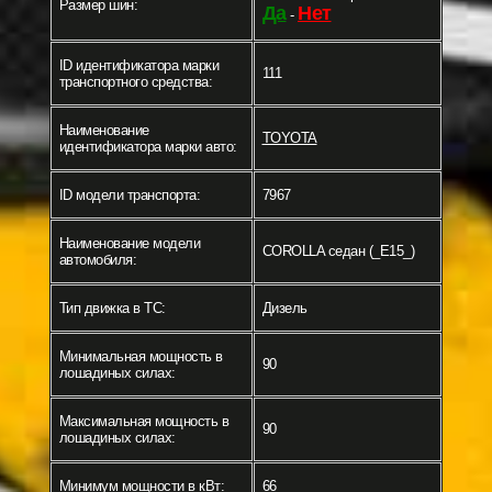
Размер шин:
Да
Нет
-
ID идентификатора марки
111
транспортного средства:
Наименование
TOYOTA
идентификатора марки авто:
ID модели транспорта:
7967
Наименование модели
COROLLA седан (_E15_)
автомобиля:
Тип движка в ТС:
Дизель
Минимальная мощность в
90
лошадиных силах:
Максимальная мощность в
90
лошадиных силах:
Минимум мощности в кВт:
66