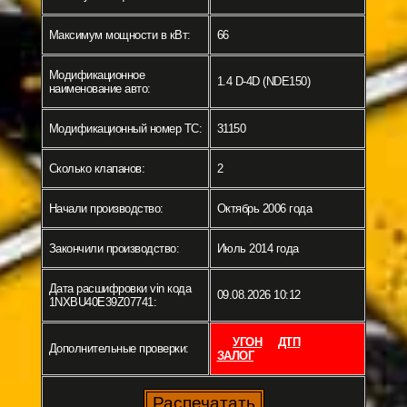
Максимум мощности в кВт:
66
Модификационное
1.4 D-4D (NDE150)
наименование авто:
Модификационный номер ТС:
31150
Сколько клапанов:
2
Начали производство:
Октябрь 2006 года
Закончили производство:
Июль 2014 года
Дата расшифровки vin кода
09.08.2026 10:12
1NXBU40E39Z07741:
УГОН
ДТП
Дополнительные проверки:
ЗАЛОГ