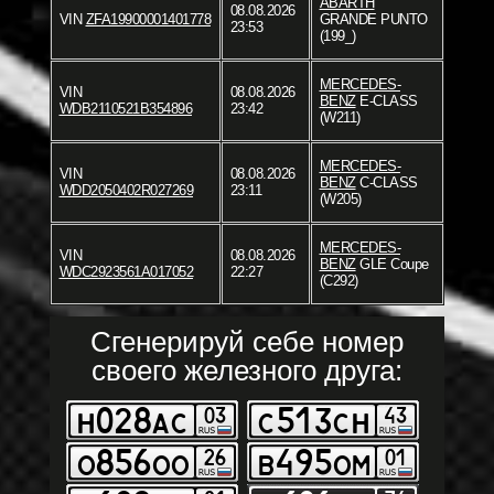
ABARTH
08.08.2026
VIN
ZFA19900001401778
GRANDE PUNTO
23:53
(199_)
MERCEDES-
VIN
08.08.2026
BENZ
E-CLASS
WDB2110521B354896
23:42
(W211)
MERCEDES-
VIN
08.08.2026
BENZ
C-CLASS
WDD2050402R027269
23:11
(W205)
MERCEDES-
VIN
08.08.2026
BENZ
GLE Coupe
WDC2923561A017052
22:27
(C292)
Сгенерируй себе номер
своего железного друга: