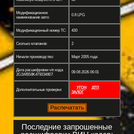
Модификационное
0.8 LPG
наименование авто:
Модификационный номер ТС:
430
Сколько клапанов:
2
Начали производство:
Март 2005 года
Дата расшифровки vin кода
09.08.2026 06:01
2G1WB58K479334807:
УГОН
ДТП
Дополнительные проверки:
ЗАЛОГ
Последние запрошенные