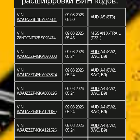
расшифровки ВИН кодов:
VIN
09.08.2026
AUDI
A5 (8T3)
WAUZZZ8T1EA029831
05:50
VIN
09.08.2026
NISSAN
X-TRAIL
Z8NTCNT32ES092474
05:45
(T32_)
VIN
09.08.2026
AUDI
A4 (8W2,
WAUZZZF49KA070000
05:24
8WC, B9)
VIN
09.08.2026
AUDI
A4 (8W2,
WAUZZZF45KA073824
05:24
8WC, B9)
VIN
09.08.2026
AUDI
A4 (8W2,
WAUZZZF49KA088195
05:24
8WC, B9)
VIN
09.08.2026
AUDI
A4 (8W2,
WAUZZZF49KA121180
05:24
8WC, B9)
VIN
09.08.2026
AUDI
A4 (8W2,
WAUZZZF48KA121526
05:24
8WC, B9)