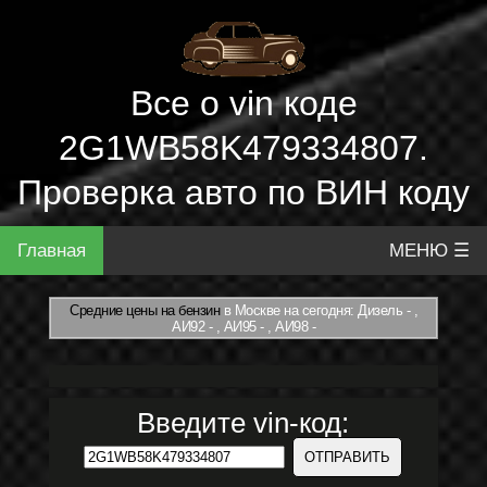
Все о vin коде
2G1WB58K479334807.
Проверка авто по ВИН коду
Главная
МЕНЮ ☰
Средние цены на бензин
в Москве на сегодня: Дизель - ,
АИ92 - , АИ95 - , АИ98 -
Введите vin-код: