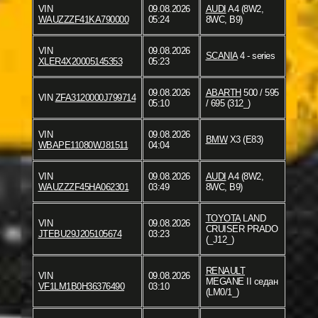
VIN
09.08.2026
AUDI
A4 (8W2,
WAUZZZF41KA790000
05:24
8WC, B9)
VIN
09.08.2026
SCANIA
4 - series
XLER4X20005145353
05:23
09.08.2026
ABARTH
500 / 595
VIN
ZFA3120000J799714
05:10
/ 695 (312_)
VIN
09.08.2026
BMW
X3 (E83)
WBAPE11080WJ81511
04:04
VIN
09.08.2026
AUDI
A4 (8W2,
WAUZZZF45HA062301
03:49
8WC, B9)
TOYOTA
LAND
VIN
09.08.2026
CRUISER PRADO
JTEBU29J205105674
03:23
(_J12_)
RENAULT
VIN
09.08.2026
MEGANE II седан
VF1LM1B0H36376490
03:10
(LM0/1_)