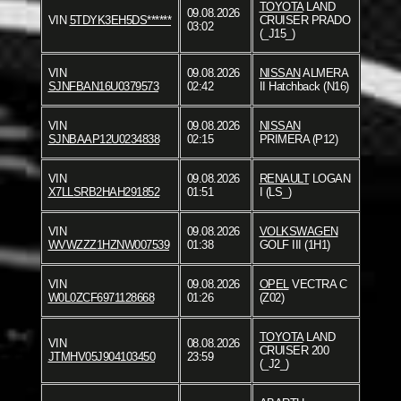
TOYOTA
LAND
09.08.2026
VIN
5TDYK3EH5DS******
CRUISER PRADO
03:02
(_J15_)
VIN
09.08.2026
NISSAN
ALMERA
SJNFBAN16U0379573
02:42
II Hatchback (N16)
VIN
09.08.2026
NISSAN
SJNBAAP12U0234838
02:15
PRIMERA (P12)
VIN
09.08.2026
RENAULT
LOGAN
X7LLSRB2HAH291852
01:51
I (LS_)
VIN
09.08.2026
VOLKSWAGEN
WVWZZZ1HZNW007539
01:38
GOLF III (1H1)
VIN
09.08.2026
OPEL
VECTRA C
W0L0ZCF6971128668
01:26
(Z02)
TOYOTA
LAND
VIN
08.08.2026
CRUISER 200
JTMHV05J904103450
23:59
(_J2_)