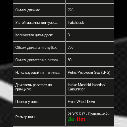
Объем движка:
796
У этой машины тип кузова:
Hatchback
Количество цилиндров:
3
Объем двигателя в кубах:
796
Объем двигателя в литрах:
80
Используемый тип топлива:
Petrol/Petroleum Gas (LPG)
Двигатель работает по
Intake Manifold Injection/
принципу:
Carburettor
Привод у авто:
Front Wheel Drive
215/55 R17 - Правильно? -
Размер шин:
Да
Нет
-