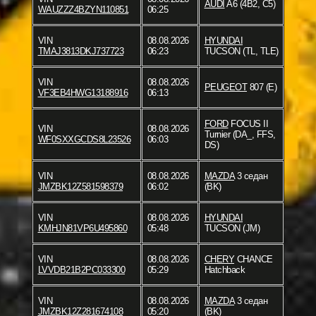
AUDI
A6 (4B2, C5)
WAUZZZ4BZYN110851
06:25
VIN
08.08.2026
HYUNDAI
TMAJ3813DKJ737723
06:23
TUCSON (TL, TLE)
VIN
08.08.2026
PEUGEOT
807 (E)
VF3EB4HWG13188916
06:13
FORD
FOCUS II
VIN
08.08.2026
Turnier (DA_, FFS,
WF0SXXGCDS8L23526
06:03
DS)
VIN
08.08.2026
MAZDA
3 седан
JMZBK12Z581598379
06:02
(BK)
VIN
08.08.2026
HYUNDAI
KMHJN81VP6U495860
05:48
TUCSON (JM)
VIN
08.08.2026
CHERY
CHANCE
LVVDB21B2PC033300
05:29
Hatchback
VIN
08.08.2026
MAZDA
3 седан
JMZBK12Z281674108
05:20
(BK)