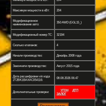
Максимум мощности в кВт:
204
Модификационное
350 AWD (GGL15_)
наименование авто:
Модификационный номер ТС:
32194
Сколько клапанов:
4
Начали производство:
Декабрь 2008 года
Закончили производство:
Август 2015 года
Дата расшифровки vin кода
08.08.2026 06:47
2T2BK1BAXAC054116:
УГОН
ДТП
Дополнительные проверки:
ЗАЛОГ