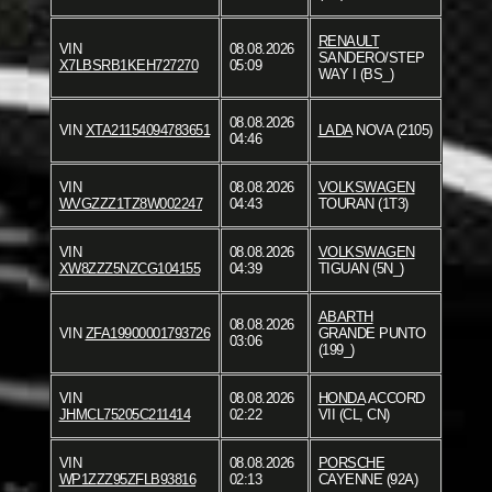
RENAULT
VIN
08.08.2026
SANDERO/STEP
X7LBSRB1KEH727270
05:09
WAY I (BS_)
08.08.2026
VIN
XTA21154094783651
LADA
NOVA (2105)
04:46
VIN
08.08.2026
VOLKSWAGEN
WVGZZZ1TZ8W002247
04:43
TOURAN (1T3)
VIN
08.08.2026
VOLKSWAGEN
XW8ZZZ5NZCG104155
04:39
TIGUAN (5N_)
ABARTH
08.08.2026
VIN
ZFA19900001793726
GRANDE PUNTO
03:06
(199_)
VIN
08.08.2026
HONDA
ACCORD
JHMCL75205C211414
02:22
VII (CL, CN)
VIN
08.08.2026
PORSCHE
WP1ZZZ95ZFLB93816
02:13
CAYENNE (92A)