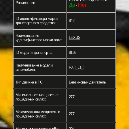
Размер шин:
Да
Нет
-
ID идентификатора марки
842
транспортного средства:
Наименование
LEXUS
идентификатора марки авто:
ID модели транспорта:
8136
Наименование модели
RX (_L1_)
автомобиля:
Тип движка в ТС:
Бензиновый двигатель
Минимальная мощность в
277
лошадиных силах:
Максимальная мощность в
277
лошадиных силах:
Минимум мощности в кВт:
204