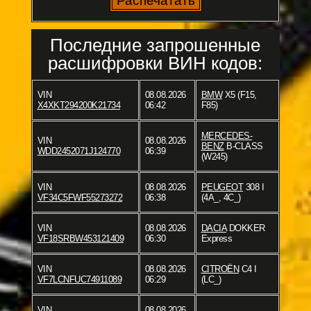
Последние запрошенные
расшифровки ВИН кодов:
VIN
08.08.2026
BMW
X5 (F15,
X4XKT294200K21734
06:42
F85)
MERCEDES-
VIN
08.08.2026
BENZ
B-CLASS
WDD2452071J124770
06:39
(W245)
VIN
08.08.2026
PEUGEOT
308 I
VF34C5FWF55273272
06:38
(4A_, 4C_)
VIN
08.08.2026
DACIA
DOKKER
VF18SRBW453121409
06:30
Express
VIN
08.08.2026
CITROËN
C4 I
VF7LCNFUC74911089
06:29
(LC_)
VIN
08.08.2026