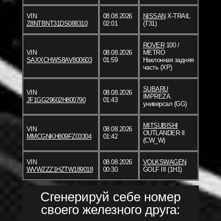
VIN
08.08.2026
NISSAN
X-TRAIL
Z8NTBNT31DS088310
02:01
(T31)
ROVER
100 /
VIN
08.08.2026
METRO
SAXXCHWS8AV800603
01:59
Наклонная задняя
часть (XP)
SUBARU
VIN
08.08.2026
IMPREZA
JF1GG29602H800790
01:43
универсал (GG)
MITSUBISHI
VIN
08.08.2026
OUTLANDER II
MMCGNKH809FZ03304
01:42
(CW_W)
VIN
08.08.2026
VOLKSWAGEN
WVWZZZ1HZTW189018
00:30
GOLF III (1H1)
Сгенерируй себе номер
своего железного друга: