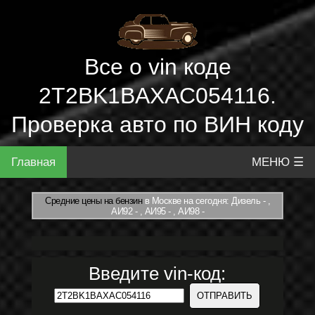
Все о vin коде
2T2BK1BAXAC054116.
Проверка авто по ВИН коду
Главная
МЕНЮ ☰
Средние цены на бензин
в Москве на сегодня: Дизель - ,
АИ92 - , АИ95 - , АИ98 -
Введите vin-код: