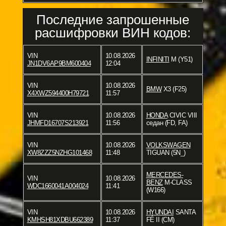
Последние запрошенные
расшифровки ВИН кодов:
VIN
10.08.2026
INFINITI
M (Y51)
JN1DV6AP9BM600404
12:04
VIN
10.08.2026
BMW
X3 (F25)
X4XWZ594400H79721
11:57
VIN
10.08.2026
HONDA
CIVIC VIII
JHMFD16707S213921
11:56
седан (FD, FA)
VIN
10.08.2026
VOLKSWAGEN
XW8ZZZ5NZHG101468
11:48
TIGUAN (5N_)
MERCEDES-
VIN
10.08.2026
BENZ
M-CLASS
WDC1660041A004024
11:41
(W166)
VIN
10.08.2026
HYUNDAI
SANTA
KMHSH81XDBU662389
11:37
FÉ II (CM)