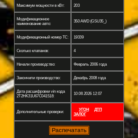
Максимум мощности в кВт:
203
Модификационное
350 AWD (GSU35_)
наименование авто:
Модификационный номер ТС:
19339
Сколько клапанов:
4
Начали производство:
Февраль 2006 года
Закончили производство:
Декабрь 2008 года
Дата расшифровки vin кода
10.08.2026 12:07
2T2HK31U67C041518:
УГОН
ДТП
Дополнительные проверки:
ЗАЛОГ