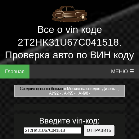
Все о vin коде
2T2HK31U67C041518.
Проверка авто по ВИН коду
Главная
МЕНЮ ☰
Средние цены на бензин
в Москве на сегодня: Дизель - ,
АИ92 - , АИ95 - , АИ98 -
Введите vin-код: