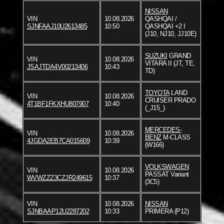
NISSAN
VIN
10.08.2026
QASHQAI /
SJNFAAJ10U2613485
10:50
QASHQAI +2 I
(J10, NJ10, JJ10E)
SUZUKI
GRAND
VIN
10.08.2026
VITARA II (JT, TE,
JSAJTDA4V00213406
10:43
TD)
TOYOTA
LAND
VIN
10.08.2026
CRUISER PRADO
4T1BF1FKXHU807907
10:40
(_J15_)
MERCEDES-
VIN
10.08.2026
BENZ
M-CLASS
4JGDA2EB7CA015609
10:39
(W166)
VOLKSWAGEN
VIN
10.08.2026
PASSAT Variant
WVWZZZ3CZJR249615
10:37
(3C5)
VIN
10.08.2026
NISSAN
SJNBAAP12U2287202
10:33
PRIMERA (P12)