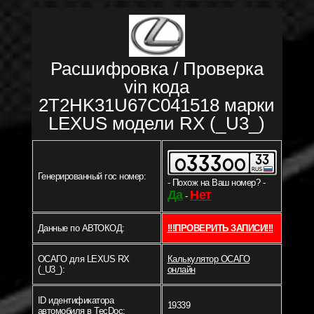
Расшифровка / Проверка
vin кода
2T2HK31U67C041518 марки
LEXUS модели RX (_U3_)
Генерированный гос номер:
- Похож на Ваш номер? -
Да
Нет
-
Данные по АВТОКОД:
!!!ПРОВЕРИТЬ ЗАПИСИ!!!
ОСАГО для LEXUS RX
Калькулятор ОСАГО
(_U3_):
онлайн
ID идентификатора
19339
автомобиля в TecDoc: