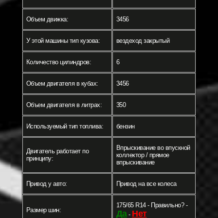
Объем движка:
3456
У этой машины тип кузова:
вездеход закрытый
Количество цилиндров:
6
Объем двигателя в кубах:
3456
Объем двигателя в литрах:
350
Используемый тип топлива:
бензин
Впрыскивание во впускной
Двигатель работает по
коллектор / прямое
принципу:
впрыскивание
Привод у авто:
Привод на все колеса
175/65 R14 - Правильно? -
Размер шин:
Да
Нет
-