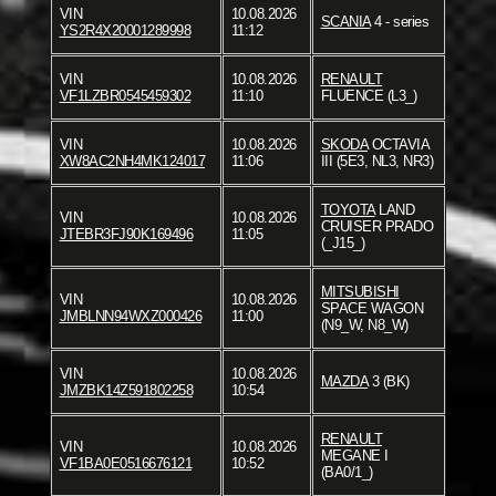
VIN
10.08.2026
SCANIA
4 - series
YS2R4X20001289998
11:12
VIN
10.08.2026
RENAULT
VF1LZBR0545459302
11:10
FLUENCE (L3_)
VIN
10.08.2026
SKODA
OCTAVIA
XW8AC2NH4MK124017
11:06
III (5E3, NL3, NR3)
TOYOTA
LAND
VIN
10.08.2026
CRUISER PRADO
JTEBR3FJ90K169496
11:05
(_J15_)
MITSUBISHI
VIN
10.08.2026
SPACE WAGON
JMBLNN94WXZ000426
11:00
(N9_W, N8_W)
VIN
10.08.2026
MAZDA
3 (BK)
JMZBK14Z591802258
10:54
RENAULT
VIN
10.08.2026
MEGANE I
VF1BA0E0516676121
10:52
(BA0/1_)