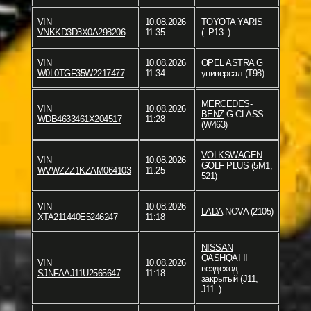
VIN
10.08.2026
TOYOTA
YARIS
VNKKD3D3X0A298206
11:35
(_P13_)
VIN
10.08.2026
OPEL
ASTRA G
W0L0TGF35W2217477
11:34
универсал (T98)
MERCEDES-
VIN
10.08.2026
BENZ
G-CLASS
WDB4633461X204517
11:28
(W463)
VOLKSWAGEN
VIN
10.08.2026
GOLF PLUS (5M1,
WVWZZZ1KZAM064103
11:25
521)
VIN
10.08.2026
LADA
NOVA (2105)
XTA211440E5246247
11:18
NISSAN
QASHQAI II
VIN
10.08.2026
вездеход
SJNFAAJ11U2565647
11:18
закрытый (J11,
J11_)