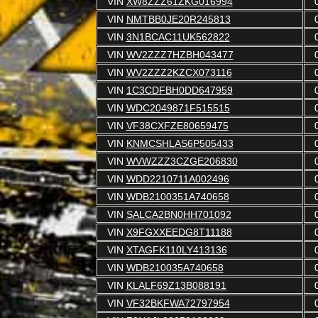
VIN
XW8ZZZ61ZKG016994
VIN
NMTBB0JE20R245813
VIN
3N1BCAC11UK562822
VIN
WV2ZZZ7HZBH043477
VIN
WV2ZZZ2KZCX073116
VIN
1C3CDFBH0DD647959
VIN
WDC2049871F515515
VIN
VF38CXFZE80659475
VIN
KNMCSHLAS6P505433
VIN
WVWZZZ3CZGE206830
VIN
WDD2210711A002496
VIN
WDB2100351A740658
VIN
SALCA2BN0HH701092
VIN
X9FGXXEEDG8T11188
VIN
XTAGFK110LY413136
VIN
WDB210035A740658
VIN
KLALF69Z13B088191
VIN
VF32BKFWA72797954