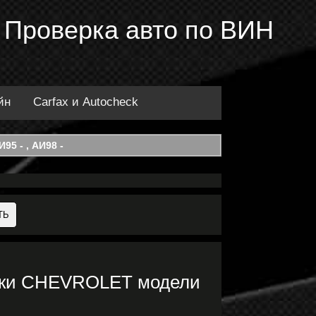
 Проверка авто по ВИН
йн
Carfax и Autocheck
95 - , АИ98 -
арки CHEVROLET модели