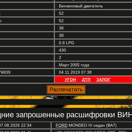
Бензиновый двигатель
:
52
:
52
38
38
0.8 LPG
430
2
Март 2005 года
76839:
04.11.2019 07:38
УГОН
ДТП
ЗАЛОГ
ние запрошенные расшифровки ВИН
07.08.2026 22:34
FORD
MONDEO IV седан (BA7)