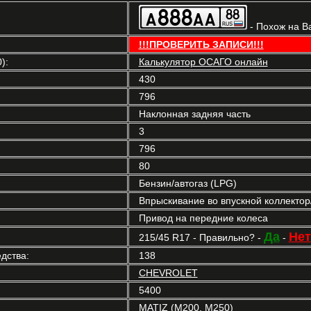
- Похож на В
!!!ПРОВЕРИТЬ ЗАПИСИ!!!
):
Калькулятор ОСАГО онлайн
430
796
Наклонная задняя часть
3
796
80
Бензин/автогаз (LPG)
Впрыскивание во впускной коллекто
Привод на передние колеса
Да
Нет
215/45 R17 - Правильно? -
-
дства:
138
CHEVROLET
5400
MATIZ (M200, M250)