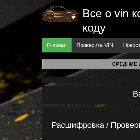
Все о vin
коду
Главная
Проверить VIN
Новос
СРЕДНИЕ 
В
Расшифровка / Провер