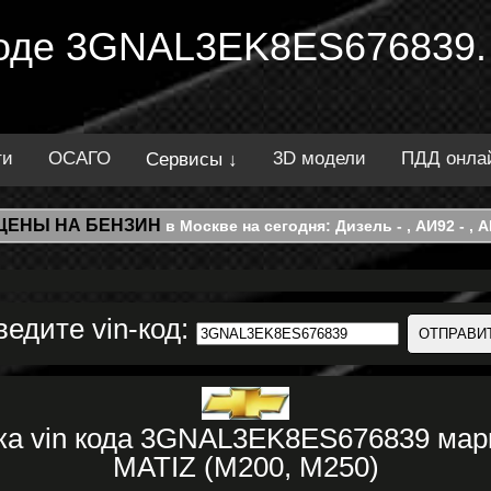
 коде 3GNAL3EK8ES676839.
ти
ОСАГО
3D модели
ПДД онла
Сервисы ↓
ЦЕНЫ НА БЕНЗИН
в Москве на сегодня: Дизель - , АИ92 - , АИ
ведите vin-код:
ка vin кода 3GNAL3EK8ES676839 м
MATIZ (M200, M250)