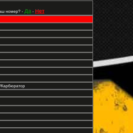
Да
Нет
аш номер? -
-
р/Карбюратор