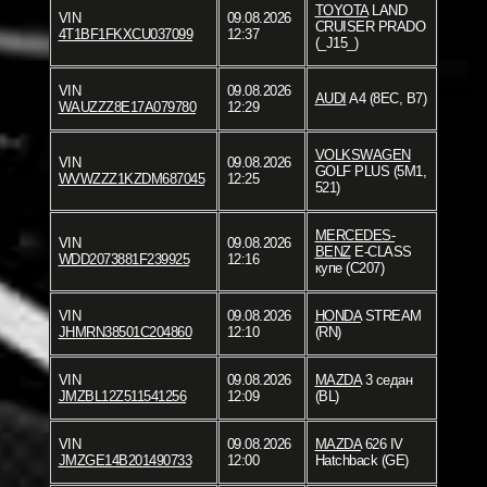
TOYOTA
LAND
VIN
09.08.2026
CRUISER PRADO
4T1BF1FKXCU037099
12:37
(_J15_)
VIN
09.08.2026
AUDI
A4 (8EC, B7)
WAUZZZ8E17A079780
12:29
VOLKSWAGEN
VIN
09.08.2026
GOLF PLUS (5M1,
WVWZZZ1KZDM687045
12:25
521)
MERCEDES-
VIN
09.08.2026
BENZ
E-CLASS
WDD2073881F239925
12:16
купе (C207)
VIN
09.08.2026
HONDA
STREAM
JHMRN38501C204860
12:10
(RN)
VIN
09.08.2026
MAZDA
3 седан
JMZBL12Z511541256
12:09
(BL)
VIN
09.08.2026
MAZDA
626 IV
JMZGE14B201490733
12:00
Hatchback (GE)