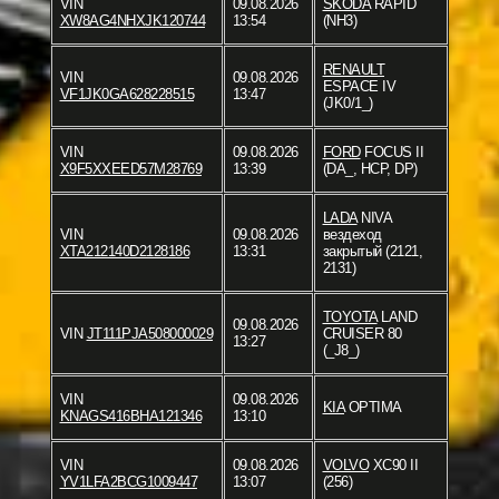
VIN
09.08.2026
SKODA
RAPID
XW8AG4NHXJK120744
13:54
(NH3)
RENAULT
VIN
09.08.2026
ESPACE IV
VF1JK0GA628228515
13:47
(JK0/1_)
VIN
09.08.2026
FORD
FOCUS II
X9F5XXEED57M28769
13:39
(DA_, HCP, DP)
LADA
NIVA
VIN
09.08.2026
вездеход
XTA212140D2128186
13:31
закрытый (2121,
2131)
TOYOTA
LAND
09.08.2026
VIN
JT111PJA508000029
CRUISER 80
13:27
(_J8_)
VIN
09.08.2026
KIA
OPTIMA
KNAGS416BHA121346
13:10
VIN
09.08.2026
VOLVO
XC90 II
YV1LFA2BCG1009447
13:07
(256)