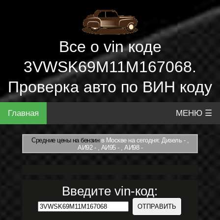
Все о vin коде
3VWSK69M11M167068.
Проверка авто по ВИН коду
Главная
МЕНЮ ☰
Средние цены на бензин
в Москве на сегодня: Дизель - ,
АИ92 - , АИ95 - , АИ98 -
Введите vin-код: