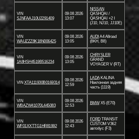
NISSAN
VIN
09.08.2026
QASHQAI /
SJNFAAJ10U2291409
13:07
QASHQAI +2 I
(J10, NJ10, JJ10E)
VIN
09.08.2026
AUDI
A4 Allroad
WAUZZZ8K18N006425
13:05
(8KH, B8)
CHRYSLER
VIN
09.08.2026
GRAND
1A8HSH4519B516234
13:05
VOYAGER V (RT)
LADA
KALINA
09.08.2026
VIN
XTA111930B0169314
Наклонная задняя
12:59
часть (1119)
VIN
09.08.2026
BMW
X5 (E70)
WBAZW41070L445083
12:53
FORD
TRANSIT
VIN
09.08.2026
CUSTOM V362
WF01XXTTG1HR81992
12:43
автобус (F3)