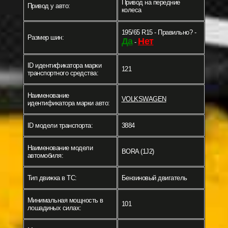
Привод на передние
Привод у авто:
колеса
195/65 R15 - Правильно? -
Размер шин:
Да
Нет
-
ID идентификатора марки
121
транспортного средства:
Наименование
VOLKSWAGEN
идентификатора марки авто:
ID модели транспорта:
3884
Наименование модели
BORA (1J2)
автомобиля:
Тип движка в ТС:
Бензиновый двигатель
Минимальная мощность в
101
лошадиных силах: