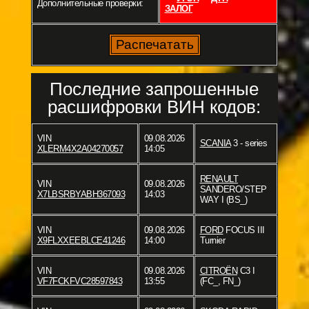
Дополнительные проверки:
ЗАЛОГ
Последние запрошенные
расшифровки ВИН кодов:
VIN
09.08.2026
SCANIA
3 - series
XLERM4X2A04270057
14:05
RENAULT
VIN
09.08.2026
SANDERO/STEP
X7LBSRBYABH367093
14:03
WAY I (BS_)
VIN
09.08.2026
FORD
FOCUS III
X9FLXXEEBLCE41246
14:00
Turnier
VIN
09.08.2026
CITROËN
C3 I
VF7FCKFVC28597843
13:55
(FC_, FN_)