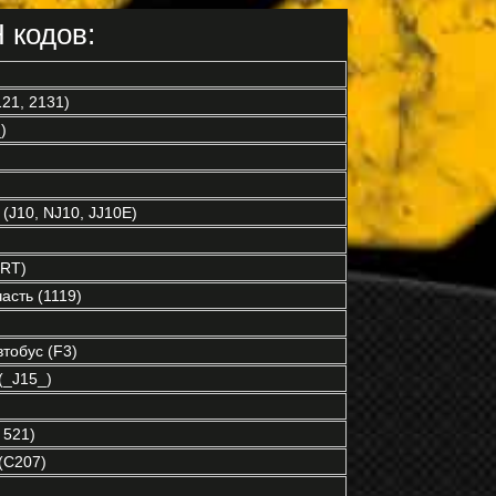
 кодов:
21, 2131)
)
(J10, NJ10, JJ10E)
RT)
асть (1119)
обус (F3)
_J15_)
 521)
(C207)