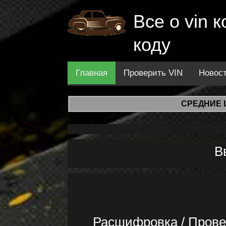
Все о vin
коду
Главная
Проверить VIN
Новос
СРЕДНИЕ 
В
Расшифровка / Пров