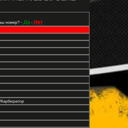
Да
Нет
аш номер? -
-
р/Карбюратор