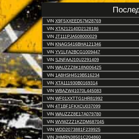
Послед
VIN
X9F5XXEED57M28769
VIN
XTA212140D2128186
VIN
JT111PJA508000029
VIN
KNAGS416BHA121346
VIN
YV1LFA2BCG1009447
VIN
SJNFAAJ10U2291409
VIN
WAUZZZ8K18N006425
VIN
1A8HSH4519B516234
VIN
XTA111930B0169314
VIN
WBAZW41070L445083
VIN
WF01XXTTG1HR81992
VIN
4T1BF1FKXCU037099
VIN
WAUZZZ8E17A079780
VIN
WVWZZZ1KZDM687045
VIN
WDD2073881F239925
VIN
JHMRN38501C204860