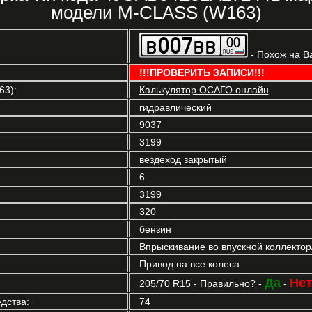
модели M-CLASS (W163)
- Похож на В
!!!ПРОВЕРИТЬ ЗАПИСИ!!!
3):
Калькулятор ОСАГО онлайн
гидравлический
9037
3199
вездеход закрытый
6
3199
320
бензин
Впрыскивание во впускной коллекто
Привод на все колеса
Да
Нет
205/70 R15 - Правильно? -
-
дства:
74