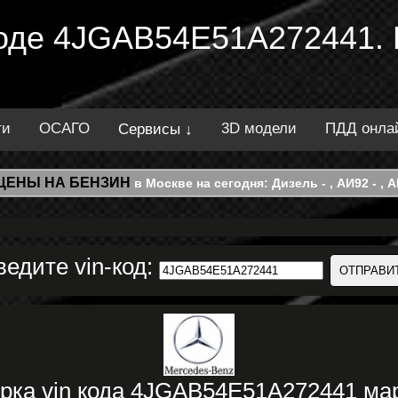
 коде 4JGAB54E51A272441.
ти
ОСАГО
3D модели
ПДД онла
Сервисы ↓
ЦЕНЫ НА БЕНЗИН
в Москве на сегодня: Дизель - , АИ92 - , АИ
ведите vin-код:
ерка vin кода 4JGAB54E51A272441 