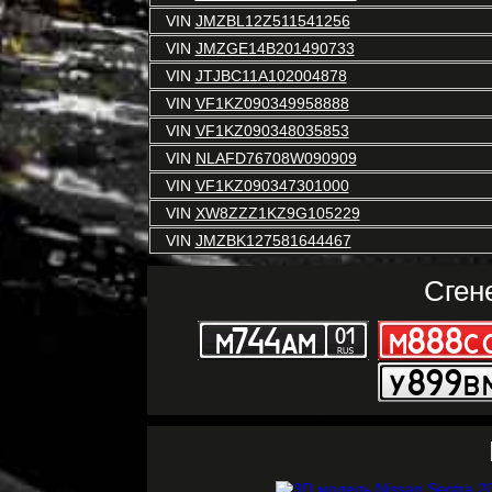
VIN
JMZBL12Z511541256
VIN
JMZGE14B201490733
VIN
JTJBC11A102004878
VIN
VF1KZ090349958888
VIN
VF1KZ090348035853
VIN
NLAFD76708W090909
VIN
VF1KZ090347301000
VIN
XW8ZZZ1KZ9G105229
VIN
JMZBK127581644467
Сген