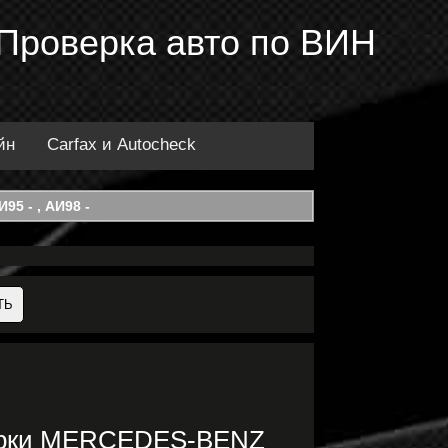
 Проверка авто по ВИН
йн
Carfax и Autocheck
95 - , АИ98 -
марки MERCEDES-BENZ