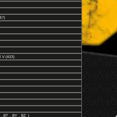
57)
)
 V (A33)
, BT_, BY_, BZ_)