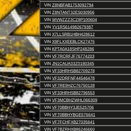
VIN
Z8NBFAB1753092794
VIN
Z8NTANT32ES030956
VIN
WVWZZZ3CZ8P100604
VIN
YV1RS614982679387
VIN
X7LLSRB1HBH428612
VIN
X9FLXXEEBLCK27475
VIN
KPTA0A18SHP248286
VIN
VF7RCRFJF76774203
VIN
JN1CAUA33Z0180345
VIN
VF33HRHSB82709278
VIN
VF32DRFNF44546478
VIN
VF7RE9HZC76750128
VIN
VF33HRHSB82796553
VIN
VF3MCBHZWHL066309
VIN
VF70BBHY3JE525706
VIN
VF70BBHYBGE576641
VIN
VF7FCHFXB27035641
VIN
VF7BZRHXB86246660