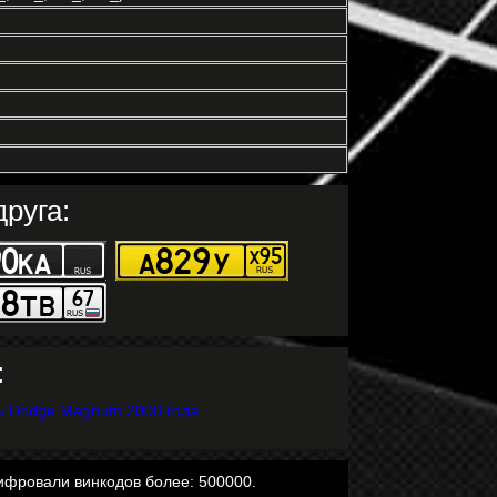
руга:
:
ифровали винкодов более: 500000.