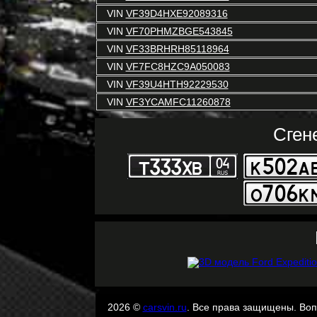
VIN
VF39D4HXE92089316
VIN
VF70PHMZBGE543845
VIN
VF33BRHRH85118964
VIN
VF7FC8HZC9A050083
VIN
VF39U4HTH92229530
VIN
VF3YCAMFC11260878
Сген
2026 ©
carsvin.ru
. Все права защищены. Во