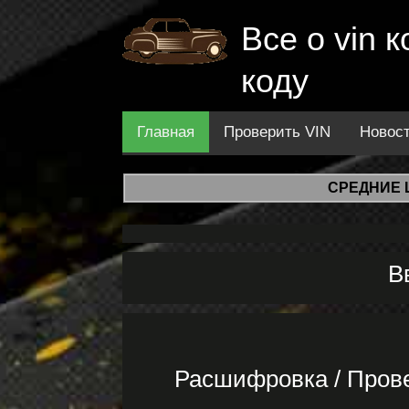
Все о vin
коду
Главная
Проверить VIN
Новос
СРЕДНИЕ 
В
Расшифровка / Пров