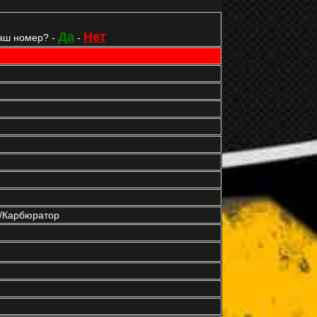
Да
Нет
аш номер? -
-
р/Карбюратор