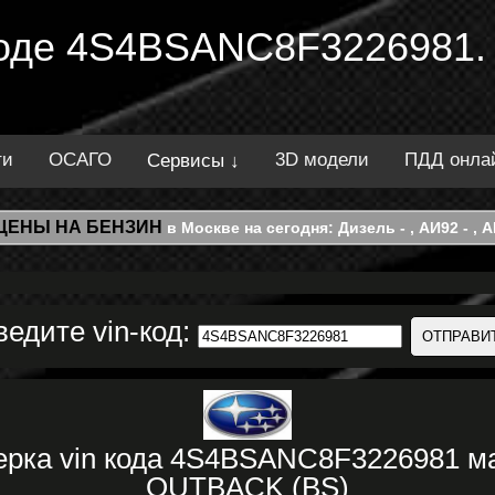
 коде 4S4BSANC8F3226981.
ти
ОСАГО
3D модели
ПДД онла
Сервисы ↓
ЦЕНЫ НА БЕНЗИН
в Москве на сегодня: Дизель - , АИ92 - , АИ
ведите vin-код:
ерка vin кода 4S4BSANC8F3226981 
OUTBACK (BS)