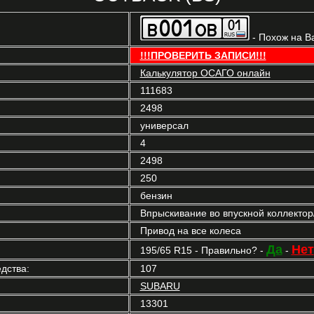
- Похож на В
!!!ПРОВЕРИТЬ ЗАПИСИ!!!
Калькулятор ОСАГО онлайн
111683
2498
универсал
4
2498
250
бензин
Впрыскивание во впускной коллекто
Привод на все колеса
Да
Нет
195/65 R15 - Правильно? -
-
дства:
107
SUBARU
13301