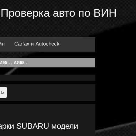
 Проверка авто по ВИН
йн
Carfax и Autocheck
95 - , АИ98 -
марки SUBARU модели