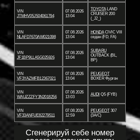
TOYOTA
LAND
VIN
07.08.2026
CRUISER 200
JTMHV05J504061794
13:04
(_J2_)
VIN
07.08.2026
HONDA
CIVIC VIII
NLAFD7670AW021098
13:04
седан (FD, FA)
SUBARU
VIN
07.08.2026
OUTBACK (BL,
JF1BP9LLA5G025926
13:04
BP)
VIN
07.08.2026
PEUGEOT
VF3YAZMFB12367021
13:04
BOXER Фургон
VIN
07.08.2026
AUDI
Q5 (FYB)
WAUZZZFY3N2018256
13:03
VIN
07.08.2026
PEUGEOT
307
VF33ANFUE82279511
12:59
(3A/C)
Сгенерируй себе номер