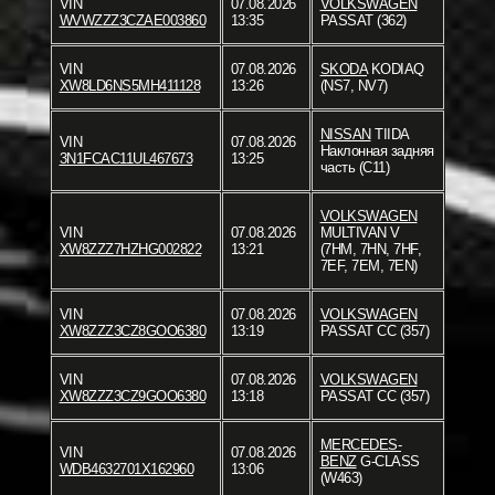
VIN
07.08.2026
VOLKSWAGEN
WVWZZZ3CZAE003860
13:35
PASSAT (362)
VIN
07.08.2026
SKODA
KODIAQ
XW8LD6NS5MH411128
13:26
(NS7, NV7)
NISSAN
TIIDA
VIN
07.08.2026
Наклонная задняя
3N1FCAC11UL467673
13:25
часть (C11)
VOLKSWAGEN
VIN
07.08.2026
MULTIVAN V
XW8ZZZ7HZHG002822
13:21
(7HM, 7HN, 7HF,
7EF, 7EM, 7EN)
VIN
07.08.2026
VOLKSWAGEN
XW8ZZZ3CZ8GOO6380
13:19
PASSAT CC (357)
VIN
07.08.2026
VOLKSWAGEN
XW8ZZZ3CZ9GOO6380
13:18
PASSAT CC (357)
MERCEDES-
VIN
07.08.2026
BENZ
G-CLASS
WDB4632701X162960
13:06
(W463)