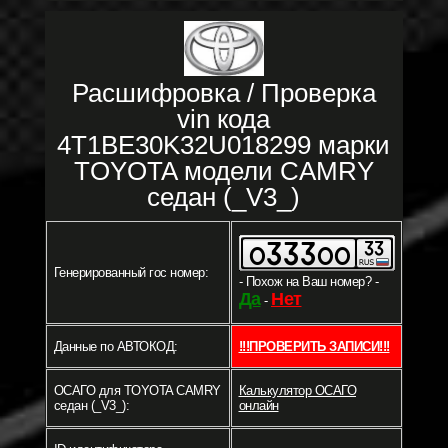
Расшифровка / Проверка
vin кода
4T1BE30K32U018299 марки
TOYOTA модели CAMRY
седан (_V3_)
Генерированный гос номер:
- Похож на Ваш номер? -
Да
Нет
-
Данные по АВТОКОД:
!!!ПРОВЕРИТЬ ЗАПИСИ!!!
ОСАГО для TOYOTA CAMRY
Калькулятор ОСАГО
седан (_V3_):
онлайн