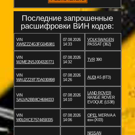
Последние запрошенные
расшифровки ВИН кодов:
VIN
07.08.2026
VOLKSWAGEN
XW8ZZZ4G3FG045981
14:33
PASSAT (362)
VIN
07.08.2026
TVR
390
WJME2NSJ004320771
14:32
VIN
07.08.2026
AUDI
A5 (8T3)
WAUZZZ8T7DA030898
14:26
LAND ROVER
VIN
07.08.2026
RANGE ROVER
SALVA2BB8CH684033
14:10
EVOQUE (L538)
VIN
07.08.2026
OPEL
MERIVA A
W0L0XCE7574459335
14:06
вэн (X03)
NISSAN