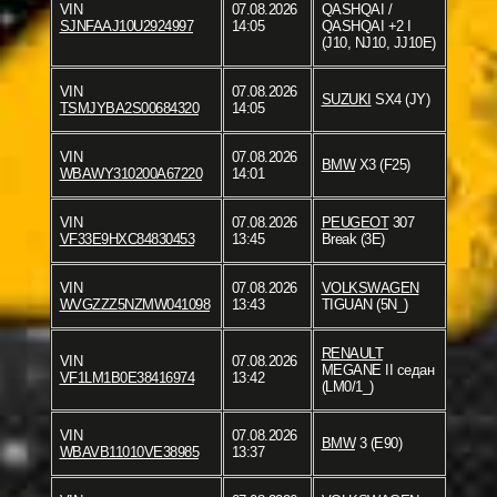
VIN
07.08.2026
QASHQAI /
SJNFAAJ10U2924997
14:05
QASHQAI +2 I
(J10, NJ10, JJ10E)
VIN
07.08.2026
SUZUKI
SX4 (JY)
TSMJYBA2S00684320
14:05
VIN
07.08.2026
BMW
X3 (F25)
WBAWY310200A67220
14:01
VIN
07.08.2026
PEUGEOT
307
VF33E9HXC84830453
13:45
Break (3E)
VIN
07.08.2026
VOLKSWAGEN
WVGZZZ5NZMW041098
13:43
TIGUAN (5N_)
RENAULT
VIN
07.08.2026
MEGANE II седан
VF1LM1B0E38416974
13:42
(LM0/1_)
VIN
07.08.2026
BMW
3 (E90)
WBAVB11010VE38985
13:37