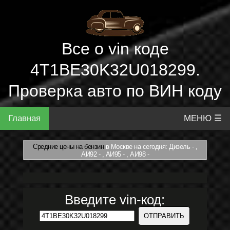
Все о vin коде
4T1BE30K32U018299.
Проверка авто по ВИН коду
Главная
МЕНЮ ☰
Средние цены на бензин
в Москве на сегодня: Дизель - ,
АИ92 - , АИ95 - , АИ98 -
Введите vin-код: