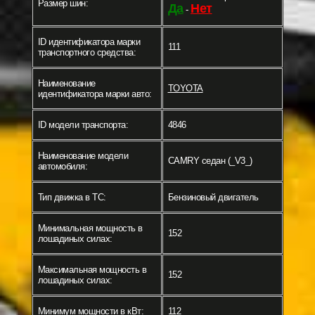
Размер шин:
Да
Нет
-
ID идентификатора марки
111
транспортного средства:
Наименование
TOYOTA
идентификатора марки авто:
ID модели транспорта:
4846
Наименование модели
CAMRY седан (_V3_)
автомобиля:
Тип движка в ТС:
Бензиновый двигатель
Минимальная мощность в
152
лошадиных силах:
Максимальная мощность в
152
лошадиных силах:
Минимум мощности в кВт:
112