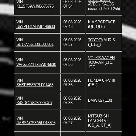
VIN
08.08.2026
AVEO / KALOS
KL1SF69WJ9B676775
07:54
седан (T250, T255)
VIN
08.08.2026
KIA
SPORTAGE
U5YPH81ABML146633
07:48
(QL, QLE)
VIN
08.08.2026
TOYOTA
AURIS
SB1KV56E50E003851
07:37
(_E15_)
VOLKSWAGEN
VIN
08.08.2026
TOURAN (1T1,
WVGZZZ1TZ6W075930
07:36
1T2)
VIN
08.08.2026
HONDA
CR-V III
SHSRE58707U011463
07:36
(RE_)
VIN
08.08.2026
BMW
02 (E10)
X4XDC243250007407
07:33
MITSUBISHI
VIN
08.08.2026
LANCER VII
JMBSNCS3A5U015396
07:27
(CS_A, CT_A)