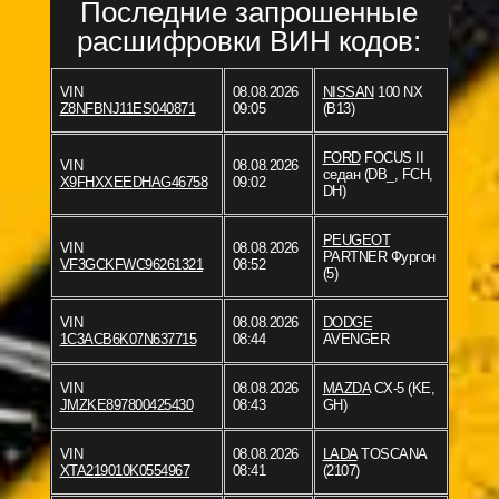
Последние запрошенные
расшифровки ВИН кодов:
VIN
08.08.2026
NISSAN
100 NX
Z8NFBNJ11ES040871
09:05
(B13)
FORD
FOCUS II
VIN
08.08.2026
седан (DB_, FCH,
X9FHXXEEDHAG46758
09:02
DH)
PEUGEOT
VIN
08.08.2026
PARTNER Фургон
VF3GCKFWC96261321
08:52
(5)
VIN
08.08.2026
DODGE
1C3ACB6K07N637715
08:44
AVENGER
VIN
08.08.2026
MAZDA
CX-5 (KE,
JMZKE897800425430
08:43
GH)
VIN
08.08.2026
LADA
TOSCANA
XTA219010K0554967
08:41
(2107)