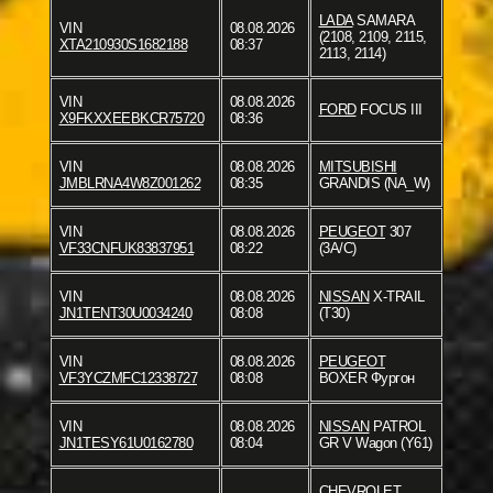
LADA
SAMARA
VIN
08.08.2026
(2108, 2109, 2115,
XTA210930S1682188
08:37
2113, 2114)
VIN
08.08.2026
FORD
FOCUS III
X9FKXXEEBKCR75720
08:36
VIN
08.08.2026
MITSUBISHI
JMBLRNA4W8Z001262
08:35
GRANDIS (NA_W)
VIN
08.08.2026
PEUGEOT
307
VF33CNFUK83837951
08:22
(3A/C)
VIN
08.08.2026
NISSAN
X-TRAIL
JN1TENT30U0034240
08:08
(T30)
VIN
08.08.2026
PEUGEOT
VF3YCZMFC12338727
08:08
BOXER Фургон
VIN
08.08.2026
NISSAN
PATROL
JN1TESY61U0162780
08:04
GR V Wagon (Y61)
CHEVROLET