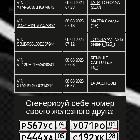
VIN
08.08.2026
LADA
TOSCANA
XTAFS035LH0974973
07:23
(2107)
VIN
08.08.2026
MAZDA
6 седан
JMZGH12F701473807
07:13
(GH)
VIN
08.08.2026
TOYOTA
AVENSIS
SB1BR56L50E237944
07:12
седан (_T25_)
RENAULT
VIN
08.08.2026
CAPTUR (J5_,
VF12REL1E53420841
07:03
H5_)
VIN
08.08.2026
LADA
ZHIGULI
XTA219020D0214319
06:57
Сгенерируй себе номер
своего железного друга: