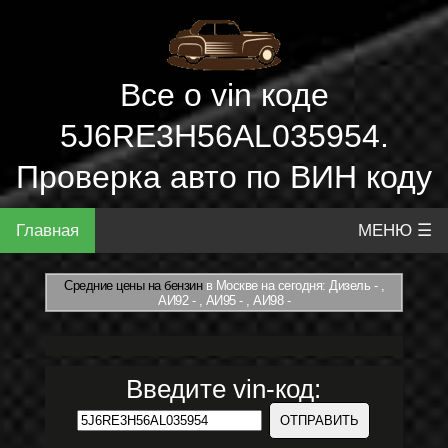
Все о vin коде
5J6RE3H56AL035954.
Проверка авто по ВИН коду
Главная
МЕНЮ ☰
Средние цены на бензин
в Москве на сегодня: Дизель - ,
АИ92 - , АИ95 - , АИ98 -
Введите vin-код: