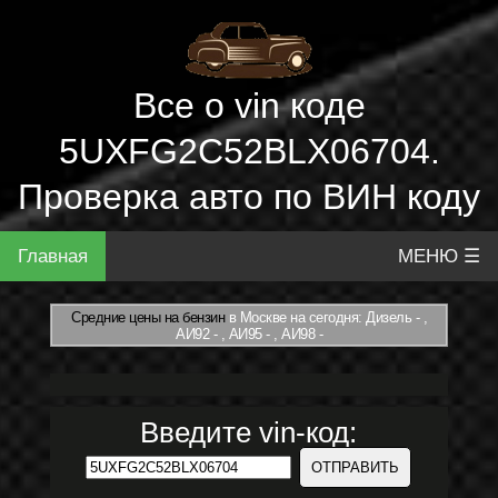
Все о vin коде
5UXFG2C52BLX06704.
Проверка авто по ВИН коду
Главная
МЕНЮ ☰
Средние цены на бензин
в Москве на сегодня: Дизель - ,
АИ92 - , АИ95 - , АИ98 -
Введите vin-код: