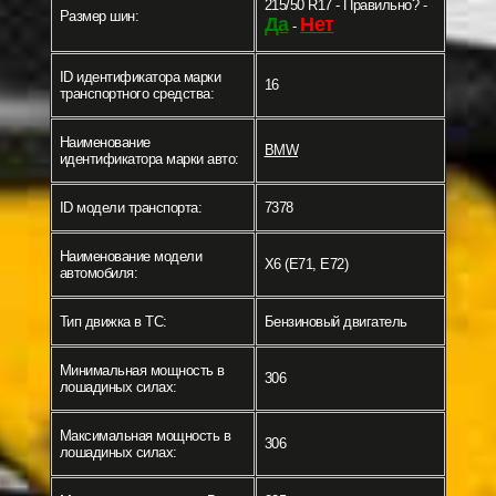
215/50 R17 - Правильно? -
Размер шин:
Да
Нет
-
ID идентификатора марки
16
транспортного средства:
Наименование
BMW
идентификатора марки авто:
ID модели транспорта:
7378
Наименование модели
X6 (E71, E72)
автомобиля:
Тип движка в ТС:
Бензиновый двигатель
Минимальная мощность в
306
лошадиных силах:
Максимальная мощность в
306
лошадиных силах: