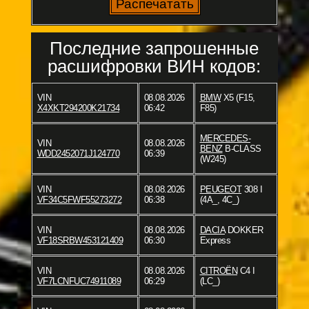
Последние запрошенные
расшифровки ВИН кодов:
VIN
08.08.2026
BMW
X5 (F15,
X4XKT294200K21734
06:42
F85)
MERCEDES-
VIN
08.08.2026
BENZ
B-CLASS
WDD2452071J124770
06:39
(W245)
VIN
08.08.2026
PEUGEOT
308 I
VF34C5FWF55273272
06:38
(4A_, 4C_)
VIN
08.08.2026
DACIA
DOKKER
VF18SRBW453121409
06:30
Express
VIN
08.08.2026
CITROËN
C4 I
VF7LCNFUC74911089
06:29
(LC_)