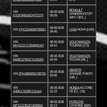
RENAULT
VIN
08.08.2026
SANDERO/STEP
X7LBSRB1KEH727270
05:09
WAY I (BS_)
08.08.2026
VIN
XTA21154094783651
LADA
NOVA (2105)
04:46
VIN
08.08.2026
VOLKSWAGEN
WVGZZZ1TZ8W002247
04:43
TOURAN (1T3)
VIN
08.08.2026
VOLKSWAGEN
XW8ZZZ5NZCG104155
04:39
TIGUAN (5N_)
ABARTH
08.08.2026
VIN
ZFA19900001793726
GRANDE PUNTO
03:06
(199_)
VIN
08.08.2026
HONDA
ACCORD
JHMCL75205C211414
02:22
VII (CL, CN)
VIN
08.08.2026
PORSCHE
WP1ZZZ95ZFLB93816
02:13
CAYENNE (92A)