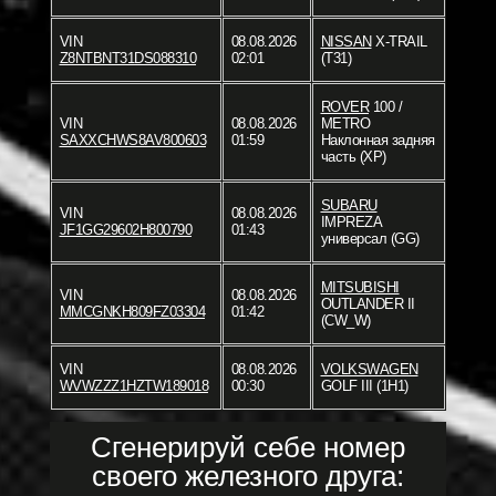
VIN
08.08.2026
NISSAN
X-TRAIL
Z8NTBNT31DS088310
02:01
(T31)
ROVER
100 /
VIN
08.08.2026
METRO
SAXXCHWS8AV800603
01:59
Наклонная задняя
часть (XP)
SUBARU
VIN
08.08.2026
IMPREZA
JF1GG29602H800790
01:43
универсал (GG)
MITSUBISHI
VIN
08.08.2026
OUTLANDER II
MMCGNKH809FZ03304
01:42
(CW_W)
VIN
08.08.2026
VOLKSWAGEN
WVWZZZ1HZTW189018
00:30
GOLF III (1H1)
Сгенерируй себе номер
своего железного друга: