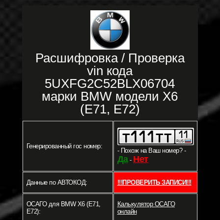
Расшифровка / Проверка
vin кода
5UXFG2C52BLX06704
марки BMW модели X6
(E71, E72)
Генерированный гос номер:
- Похож на Ваш номер? -
Да
Нет
-
Данные по АВТОКОД:
!!!ПРОВЕРИТЬ ЗАПИСИ!!!
ОСАГО для BMW X6 (E71,
Калькулятор ОСАГО
E72):
онлайн