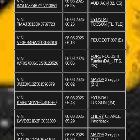
VIN
08.08.2026
AUDI
A6 (4B2, C5)
WAUZZZ4BZYN110851
06:25
VIN
08.08.2026
HYUNDAI
TMAJ3813DKJ737723
06:23
TUCSON (TL, TLE)
VIN
08.08.2026
PEUGEOT
807 (E)
VF3EB4HWG13188916
06:13
FORD
FOCUS II
VIN
08.08.2026
Turnier (DA_, FFS,
WF0SXXGCDS8L23526
06:03
DS)
VIN
08.08.2026
MAZDA
3 седан
JMZBK12Z581598379
06:02
(BK)
VIN
08.08.2026
HYUNDAI
KMHJN81VP6U495860
05:48
TUCSON (JM)
VIN
08.08.2026
CHERY
CHANCE
LVVDB21B2PC033300
05:29
Hatchback
VIN
08.08.2026
MAZDA
3 седан
JMZBK12Z281674108
05:20
(BK)