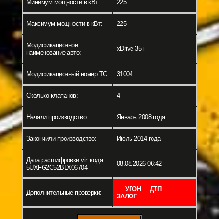
Минимум мощности в кВт:
225
Максимум мощности в кВт:
225
Модификационное
xDrive 35 i
наименование авто:
Модификационный номер ТС:
31004
Сколько клапанов:
4
Начали производство:
Январь 2008 года
Закончили производство:
Июль 2014 года
Дата расшифровки vin кода
08.08.2026 06:42
5UXFG2C52BLX06704:
УГОН
ДТП
Дополнительные проверки:
ЗАЛОГ