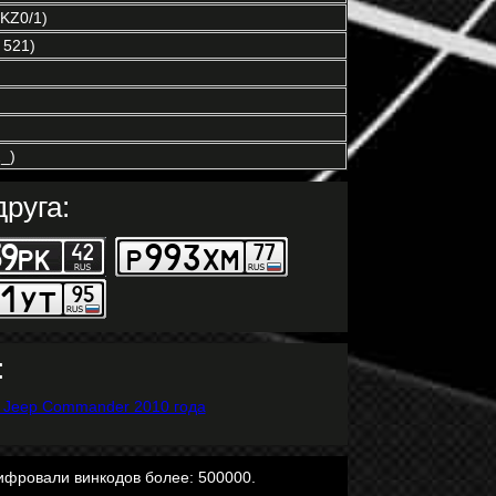
KZ0/1)
 521)
_)
руга:
:
ифровали винкодов более: 500000.