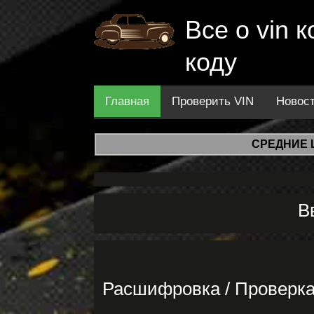
Все о vin
коду
Главная
Проверить VIN
Новос
СРЕДНИЕ 
В
Расшифровка / Проверк