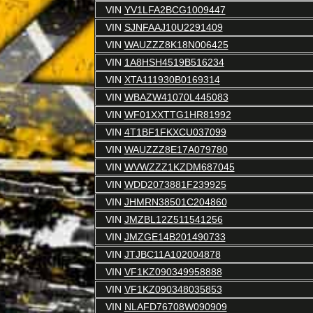
VIN
YV1LFA2BCG1009447
VIN
SJNFAAJ10U2291409
VIN
WAUZZZ8K18N006425
VIN
1A8HSH4519B516234
VIN
XTA111930B0169314
VIN
WBAZW41070L445083
VIN
WF01XXTTG1HR81992
VIN
4T1BF1FKXCU037099
VIN
WAUZZZ8E17A079780
VIN
WVWZZZ1KZDM687045
VIN
WDD2073881F239925
VIN
JHMRN38501C204860
VIN
JMZBL12Z511541256
VIN
JMZGE14B201490733
VIN
JTJBC11A102004878
VIN
VF1KZ090349958888
VIN
VF1KZ090348035853
VIN
NLAFD76708W090909