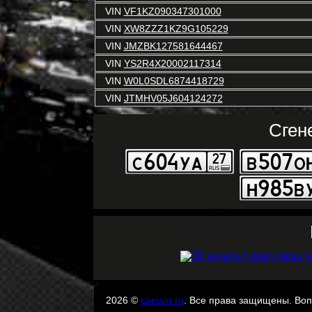
VIN
VF1KZ090347301000
VIN
XW8ZZZ1KZ9G105229
VIN
JMZBK127581644467
VIN
YS2R4X20002117314
VIN
W0L0SDL6874418729
VIN
JTMHV05J604124272
Сген
2026 ©
carsvin.ru
. Все права защищены. Во