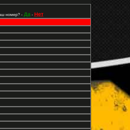
Да
Нет
аш номер? -
-