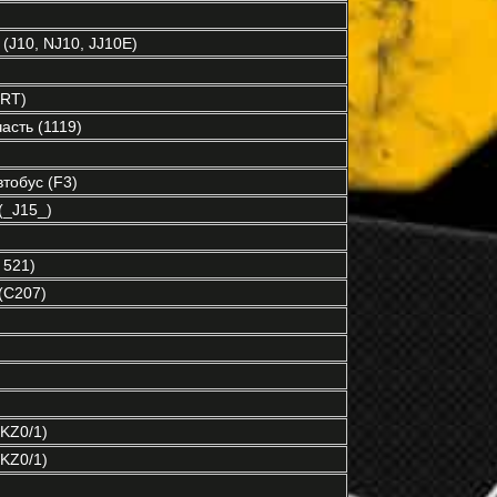
(J10, NJ10, JJ10E)
RT)
асть (1119)
обус (F3)
_J15_)
 521)
(C207)
KZ0/1)
KZ0/1)