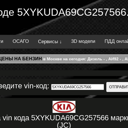
 коде 5XYKUDA69CG257566.
ти
ОСАГО
3D модели
ПДД онла
Сервисы ↓
ЦЕНЫ НА БЕНЗИН
в Москве на сегодня: Дизель - , АИ92 - , АИ
ведите vin-код:
а vin кода 5XYKUDA69CG257566 марк
(JC)