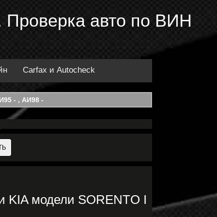
 Проверка авто по ВИН
йн
Carfax и Autocheck
95 - , АИ98 -
и KIA модели SORENTO I