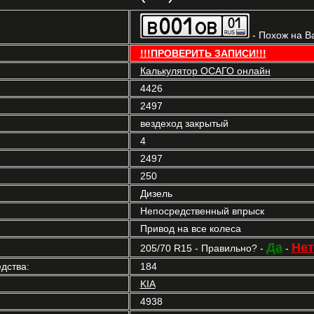
- Похож на В
!!!ПРОВЕРИТЬ ЗАПИСИ!!!
Калькулятор ОСАГО онлайн
4426
2497
вездеход закрытый
4
2497
250
Дизель
Непосредственный впрыск
Привод на все колеса
Да
Нет
205/70 R15 - Правильно? -
-
дства:
184
KIA
4938