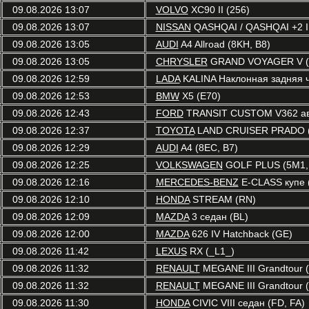
09.08.2026 13:07
VOLVO
XC90 II (256)
09.08.2026 13:07
NISSAN
QASHQAI / QASHQAI +2 I 
09.08.2026 13:05
AUDI
A4 Allroad (8KH, B8)
09.08.2026 13:05
CHRYSLER
GRAND VOYAGER V (
09.08.2026 12:59
LADA
KALINA Наклонная задняя ч
09.08.2026 12:53
BMW
X5 (E70)
09.08.2026 12:43
FORD
TRANSIT CUSTOM V362 авт
09.08.2026 12:37
TOYOTA
LAND CRUISER PRADO (
09.08.2026 12:29
AUDI
A4 (8EC, B7)
09.08.2026 12:25
VOLKSWAGEN
GOLF PLUS (5M1,
09.08.2026 12:16
MERCEDES-BENZ
E-CLASS купе 
09.08.2026 12:10
HONDA
STREAM (RN)
09.08.2026 12:09
MAZDA
3 седан (BL)
09.08.2026 12:00
MAZDA
626 IV Hatchback (GE)
09.08.2026 11:42
LEXUS
RX (_L1_)
09.08.2026 11:32
RENAULT
MEGANE III Grandtour (
09.08.2026 11:32
RENAULT
MEGANE III Grandtour (
09.08.2026 11:30
HONDA
CIVIC VIII седан (FD, FA)