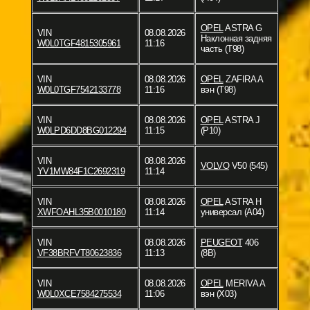
OPEL
ASTRA G
VIN
08.08.2026
Наклонная задняя
W0L0TGF4815305961
11:16
часть (T98)
VIN
08.08.2026
OPEL
ZAFIRA A
W0L0TGF7542133778
11:16
вэн (T98)
VIN
08.08.2026
OPEL
ASTRA J
W0LPD6DD8BG012294
11:15
(P10)
VIN
08.08.2026
VOLVO
V50 (545)
YV1MW84F1C2692319
11:14
VIN
08.08.2026
OPEL
ASTRA H
XWFOAHL35B0010180
11:14
универсал (A04)
VIN
08.08.2026
PEUGEOT
406
VF38BRFVT80623836
11:13
(8B)
VIN
08.08.2026
OPEL
MERIVA A
W0L0XCE7584275534
11:06
вэн (X03)