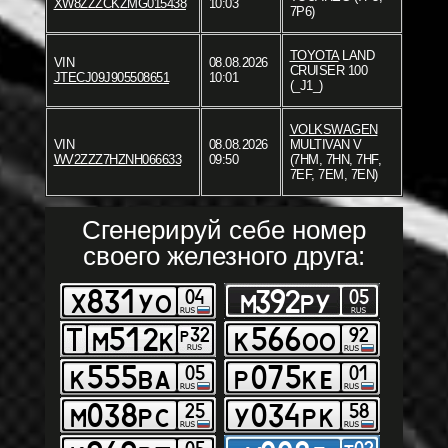
XW8ZZZCKZMG015438
10:03
7P6)
TOYOTA
LAND
VIN
08.08.2026
CRUISER 100
JTECJ09J905508651
10:01
(_J1_)
VOLKSWAGEN
VIN
08.08.2026
MULTIVAN V
WV2ZZZ7HZNH066633
09:50
(7HM, 7HN, 7HF,
7EF, 7EM, 7EN)
Сгенерируй себе номер
своего железного друга: