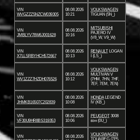
VIN
08.08.2026
VOLKSWAGEN
WVGZZZ5NZCW039305
10:21
TIGUAN (5N_)
MITSUBISHI
VIN
08.08.2026
PAJERO IV
JMBLYV78W6J001628
10:16
(V8_W, V9_W)
VIN
08.08.2026
RENAULT
LOGAN
X7LLSRBYHCH572667
10:13
I (LS_)
VOLKSWAGEN
VIN
08.08.2026
MULTIVAN V
WV1ZZZ7HZDH076526
10:12
(7HM, 7HN, 7HF,
7EF, 7EM, 7EN)
VIN
08.08.2026
HONDA
LEGEND
JHMKB16507C202839
10:08
IV (KB_)
VIN
08.08.2026
PEUGEOT
3008
VF30U9HR8BS319353
10:06
вэн (0U_)
VOLKSWAGEN
VIN
08.08.2026
TOUAREG (7P5,