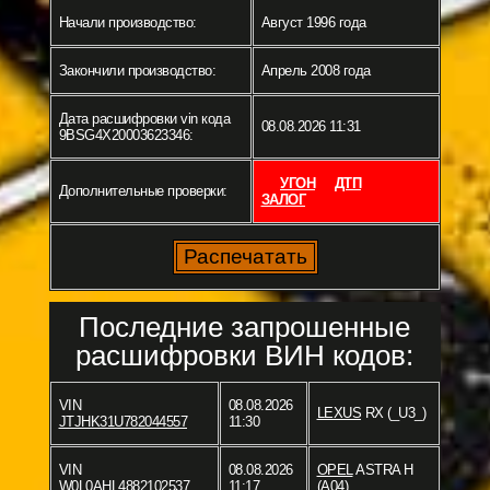
Начали производство:
Август 1996 года
Закончили производство:
Апрель 2008 года
Дата расшифровки vin кода
08.08.2026 11:31
9BSG4X20003623346:
УГОН
ДТП
Дополнительные проверки:
ЗАЛОГ
Последние запрошенные
расшифровки ВИН кодов:
VIN
08.08.2026
LEXUS
RX (_U3_)
JTJHK31U782044557
11:30
VIN
08.08.2026
OPEL
ASTRA H
W0L0AHL4882102537
11:17
(A04)