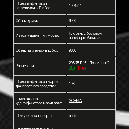
ID идентификатора
1004511
автомобиля в TecDoc:
Объем движка:
9000
Грузовик c бортовой
У этой машины тип кузова:
платформой/шасси
Объем двигателя в кубах:
9000
205/75 R15 - Правильно? -
Размер шин:
Да
Нет
-
ID идентификатора марки
103
транспортного средства:
Наименование
SCANIA
идентификатора марки авто:
ID модели транспорта:
5535
Наименование модели