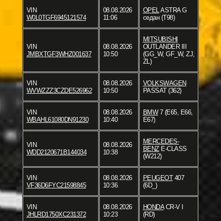
VIN
08.08.2026
OPEL
ASTRA G
W0L0TGF6945121574
11:06
седан (T98)
MITSUBISHI
VIN
08.08.2026
OUTLANDER III
JMBXTGF3WHZ001637
10:50
(GG_W, GF_W, ZJ,
ZL)
VIN
08.08.2026
VOLKSWAGEN
WVWZZZ3CZDE526962
10:50
PASSAT (362)
VIN
08.08.2026
BMW
7 (E65, E66,
WBAHL61080DN91230
10:40
E67)
MERCEDES-
VIN
08.08.2026
BENZ
E-CLASS
WDD2120671B144034
10:38
(W212)
VIN
08.08.2026
PEUGEOT
407
VF36D6FYC21598845
10:36
(6D_)
VIN
08.08.2026
HONDA
CR-V I
JHLRD1750XC231372
10:23
(RD)