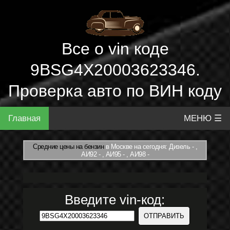
Все о vin коде
9BSG4X20003623346.
Проверка авто по ВИН коду
Главная
МЕНЮ ☰
Средние цены на бензин
в Москве на сегодня: Дизель - ,
АИ92 - , АИ95 - , АИ98 -
Введите vin-код: